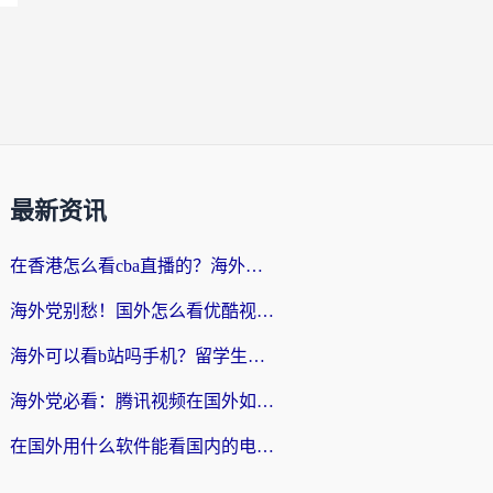
最新资讯
在香港怎么看cba直播的？海外党体育观赛终极指南：告别版权限制，畅享中文解说
海外党别愁！国外怎么看优酷视频？一招解决追剧、看直播难题
海外可以看b站吗手机？留学生亲测有效的回国加速指南
海外党必看：腾讯视频在国外如何解除地域限制？附优酷咪咕使用指南
在国外用什么软件能看国内的电视剧啊？留学生亲测有效的回国加速方案