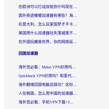
在欧洲可以打战双帕弥什吗现在？跨越延迟墙的实战指南
国外奇迹暖暖加速器有哪些？海外党国服游戏畅玩终极指南（附亲测推荐）
在意大利，怎么玩家国梦才不卡？这份终极加速指南请收好
美国用什么加速器玩失落城堡不卡？海外党亲测有效的国服游戏加速指南
在外国玩魔兽世界，你的网络延迟是最大的敌人
回国加速器
海外党必看：Malus VPN好用吗？和迅猛兔VPN对比哪个回国效果更好？附真实体验与避坑指南
Quickback VPN好用吗？和爱代理VPN对比哪个回国效果更好？
海外翻墙回国电脑总踩坑？这份实测指南帮你选对加速器（附ChickCNinitapMalus对比）
人在韩国，怎么用中国的加速器刷剧打游戏？这份真实体验指南给你答案
海外党必看：手机VPN下载+3步选对回国加速器，无缝刷国内资源不再愁