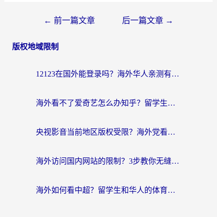
←
前一篇文章
后一篇文章
→
版权地域限制
12123在国外能登录吗？海外华人亲测有效的回国加速器选择指南
海外看不了爱奇艺怎么办知乎？留学生亲测有效的回国加速方案
央视影音当前地区版权受限？海外党看国内剧、追电视台的终极解决方案
海外访问国内网站的限制？3步教你无缝解锁国内资源（附实测最优工具）
海外如何看中超？留学生和华人的体育赛事观看终极指南（附欧洲杯奥运会观看技巧）