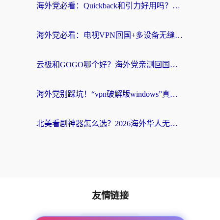
海外党必看：Quickback和引力好用吗？3分钟搞懂回国加速器怎么选
海外党必看：电视VPN回国+多设备无缝访问国内资源的实用指南
云极和GOGO哪个好？海外党亲测回国加速器选择指南（附iOS免费&Windows VPN实用技巧）
海外党别踩坑！“vpn破解版windows”真的能用？教你选对回国加速器无缝刷国内资源
北美看剧神器怎么选？2026海外华人无缝访问国内资源全攻略
友情链接