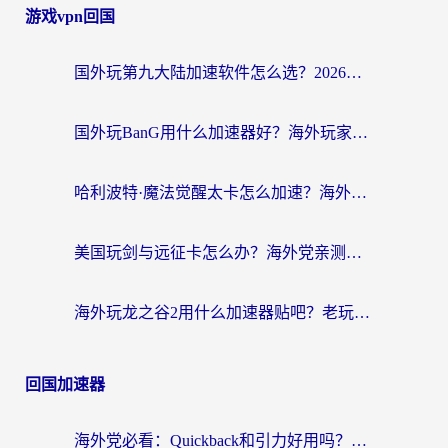
游戏vpn回国
国外玩第九大陆加速软件怎么选？2026终极指南帮你告别延迟卡顿
国外玩BanG用什么加速器好？海外玩家亲测的国服游戏加速终极方案
哈利波特·魔法觉醒太卡怎么加速？海外党亲测有效的国服游戏加速指南
美国玩剑与远征卡怎么办？海外党亲测有效的国服游戏加速指南
海外玩龙之谷2用什么加速器贴吧？老玩家实测推荐，附新加坡猎魂觉醒国外剑与远征加速攻略
回国加速器
海外党必看：Quickback和引力好用吗？3分钟搞懂回国加速器怎么选