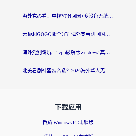
海外党必看：电视VPN回国+多设备无缝访问国内资源的实用指南
云极和GOGO哪个好？海外党亲测回国加速器选择指南（附iOS免费&Windows VPN实用技巧）
海外党别踩坑！“vpn破解版windows”真的能用？教你选对回国加速器无缝刷国内资源
北美看剧神器怎么选？2026海外华人无缝访问国内资源全攻略
下载应用
番茄 Windows PC电脑版