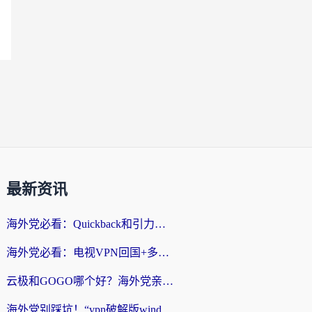
最新资讯
海外党必看：Quickback和引力好用吗？3分钟搞懂回国加速器怎么选
海外党必看：电视VPN回国+多设备无缝访问国内资源的实用指南
云极和GOGO哪个好？海外党亲测回国加速器选择指南（附iOS免费&Windows VPN实用技巧）
海外党别踩坑！“vpn破解版windows”真的能用？教你选对回国加速器无缝刷国内资源