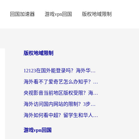
回国加速器
游戏vpn回国
版权地域限制
版权地域限制
12123在国外能登录吗？海外华人亲测有效的回国加速器选择指南
海外看不了爱奇艺怎么办知乎？留学生亲测有效的回国加速方案
央视影音当前地区版权受限？海外党看国内剧、追电视台的终极解决方案
海外访问国内网站的限制？3步教你无缝解锁国内资源（附实测最优工具）
海外如何看中超？留学生和华人的体育赛事观看终极指南（附欧洲杯奥运会观看技巧）
游戏vpn回国