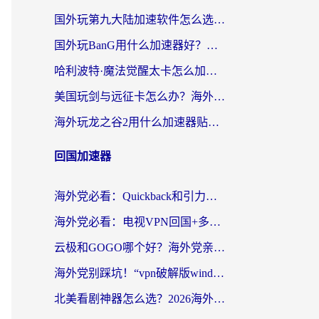
国外玩第九大陆加速软件怎么选？2026终极指南帮你告别延迟卡顿
国外玩BanG用什么加速器好？海外玩家亲测的国服游戏加速终极方案
哈利波特·魔法觉醒太卡怎么加速？海外党亲测有效的国服游戏加速指南
美国玩剑与远征卡怎么办？海外党亲测有效的国服游戏加速指南
海外玩龙之谷2用什么加速器贴吧？老玩家实测推荐，附新加坡猎魂觉醒国外剑与远征加速攻略
回国加速器
海外党必看：Quickback和引力好用吗？3分钟搞懂回国加速器怎么选
海外党必看：电视VPN回国+多设备无缝访问国内资源的实用指南
云极和GOGO哪个好？海外党亲测回国加速器选择指南（附iOS免费&Windows VPN实用技巧）
海外党别踩坑！“vpn破解版windows”真的能用？教你选对回国加速器无缝刷国内资源
北美看剧神器怎么选？2026海外华人无缝访问国内资源全攻略