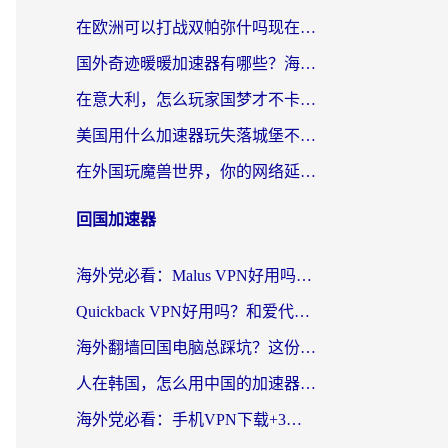
在欧洲可以打战双帕弥什吗现在？跨越延迟墙的实战指南
国外奇迹暖暖加速器有哪些？海外党国服游戏畅玩终极指南（附亲测推荐）
在意大利，怎么玩家国梦才不卡？这份终极加速指南请收好
美国用什么加速器玩失落城堡不卡？海外党亲测有效的国服游戏加速指南
在外国玩魔兽世界，你的网络延迟是最大的敌人
回国加速器
海外党必看：Malus VPN好用吗？和迅猛兔VPN对比哪个回国效果更好？附真实体验与避坑指南
Quickback VPN好用吗？和爱代理VPN对比哪个回国效果更好？
海外翻墙回国电脑总踩坑？这份实测指南帮你选对加速器（附ChickCNinitapMalus对比）
人在韩国，怎么用中国的加速器刷剧打游戏？这份真实体验指南给你答案
海外党必看：手机VPN下载+3步选对回国加速器，无缝刷国内资源不再愁