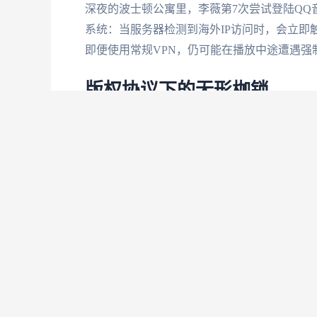
深夜的波士顿公寓里，李薇第7次尝试登陆QQ
系统：当服务器检测到海外IP访问时，会立即
即便使用常规VPN，仍可能在播放中途遭遇强
版权协议下的无形枷锁
国际唱片业协会数据显示，87%的华语音乐数
导致海外华人在使用酷狗、网易云音乐时频繁遭
质压缩、歌单残缺等问题仍严重影响体验。
二、穿透地域封锁的
真正有效的解决方案需要突破三重技术壁垒：首
传输稳定性，要应对运营商动态流量监控；最
智能加速系统的核心突破