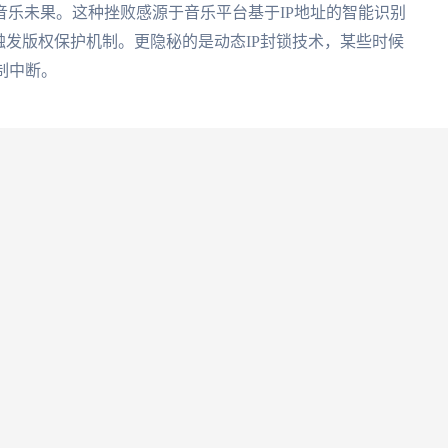
音乐未果。这种挫败感源于音乐平台基于IP地址的智能识别
触发版权保护机制。更隐秘的是动态IP封锁技术，某些时候
制中断。
字版权仅限中国大陆地区使用。这种版权地域化运营模式，
遇"
酷我在国外用不了怎么办
"的困境。即便成功登录，音
技术密钥
先是IP伪装精度，需完全模拟国内用户网络特征；其次是
后是设备兼容性，需覆盖手机、电脑等多终端使用场景。