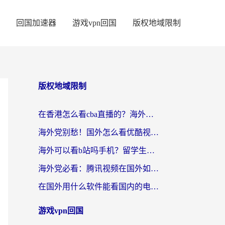
回国加速器
游戏vpn回国
版权地域限制
版权地域限制
在香港怎么看cba直播的？海外党体育观赛终极指南：告别版权限制，畅享中文解说
海外党别愁！国外怎么看优酷视频？一招解决追剧、看直播难题
海外可以看b站吗手机？留学生亲测有效的回国加速指南
海外党必看：腾讯视频在国外如何解除地域限制？附优酷咪咕使用指南
在国外用什么软件能看国内的电视剧啊？留学生亲测有效的回国加速方案
游戏vpn回国