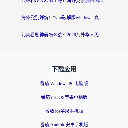
云极和GOGO哪个好？海外党亲测回国加速器选择指南（附iOS免费&Windows VPN实用技巧）
海外党别踩坑！“vpn破解版windows”真的能用？教你选对回国加速器无缝刷国内资源
北美看剧神器怎么选？2026海外华人无缝访问国内资源全攻略
下载应用
番茄 Windows PC电脑版
番茄 macOS苹果电脑版
番茄 ios苹果手机版
番茄 Android安卓手机版