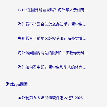
12123在国外能登录吗？海外华人亲测有效的回国加速器选择指南
海外看不了爱奇艺怎么办知乎？留学生亲测有效的回国加速方案
央视影音当前地区版权受限？海外党看国内剧、追电视台的终极解决方案
海外访问国内网站的限制？3步教你无缝解锁国内资源（附实测最优工具）
海外如何看中超？留学生和华人的体育赛事观看终极指南（附欧洲杯奥运会观看技巧）
游戏vpn回国
国外玩第九大陆加速软件怎么选？2026终极指南帮你告别延迟卡顿