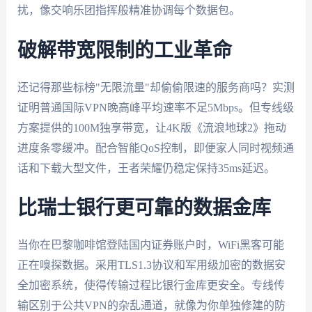
扰，像交响乐团指挥般精准协调每个数据包。
破解带宽限制的工业革命
还记得那些标榜"无限流量"却偷偷限速的服务商吗？实测
证明普通国际VPN晚高峰平均速率不足5Mbps。但专线级
方案提供的100M独享带宽，让4K版《流浪地球2》拖动
进度条零缓冲。配合智能QoS控制，即便家人同时视频通
话和下载大型文件，王者荣耀仍稳定保持35ms延迟。
比瑞士银行更可靠的数据金库
当你在巴黎咖啡馆登陆国内证券账户时，WiFi黑客可能
正在嗅探数据。采用TLS1.3协议和军用级加密的数据安
全加密系统，使得传输过程比银行金库更安全。专线传
输区别于公共VPN的杂乱通道，就像为你单独修建的防