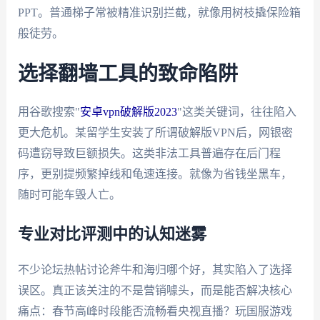
PPT。普通梯子常被精准识别拦截，就像用树枝撬保险箱
般徒劳。
选择翻墙工具的致命陷阱
用谷歌搜索"
安卓vpn破解版2023
"这类关键词，往往陷入
更大危机。某留学生安装了所谓破解版VPN后，网银密
码遭窃导致巨额损失。这类非法工具普遍存在后门程
序，更别提频繁掉线和龟速连接。就像为省钱坐黑车，
随时可能车毁人亡。
专业对比评测中的认知迷雾
不少论坛热帖讨论斧牛和海归哪个好，其实陷入了选择
误区。真正该关注的不是营销噱头，而是能否解决核心
痛点：春节高峰时段能否流畅看央视直播？玩国服游戏