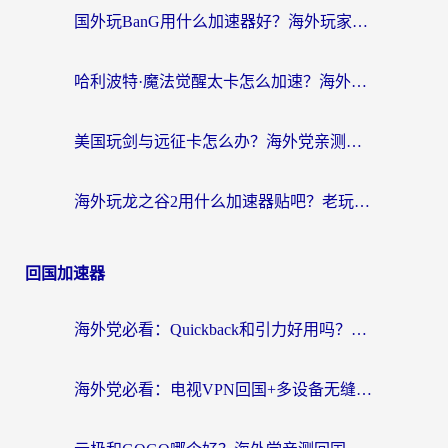
国外玩BanG用什么加速器好？海外玩家亲测的国服游戏加速终极方案
哈利波特·魔法觉醒太卡怎么加速？海外党亲测有效的国服游戏加速指南
美国玩剑与远征卡怎么办？海外党亲测有效的国服游戏加速指南
海外玩龙之谷2用什么加速器贴吧？老玩家实测推荐，附新加坡猎魂觉醒国外剑与远征加速攻略
回国加速器
海外党必看：Quickback和引力好用吗？3分钟搞懂回国加速器怎么选
海外党必看：电视VPN回国+多设备无缝访问国内资源的实用指南