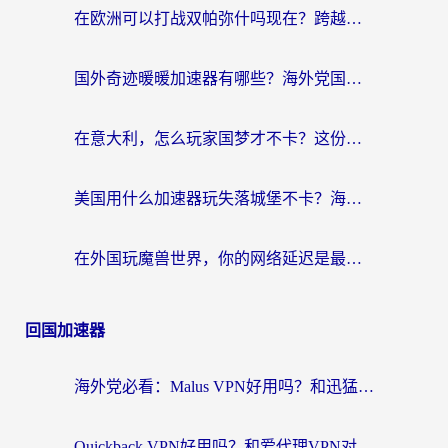
在欧洲可以打战双帕弥什吗现在？跨越延迟墙的实战指南
国外奇迹暖暖加速器有哪些？海外党国服游戏畅玩终极指南（附亲测推荐）
在意大利，怎么玩家国梦才不卡？这份终极加速指南请收好
美国用什么加速器玩失落城堡不卡？海外党亲测有效的国服游戏加速指南
在外国玩魔兽世界，你的网络延迟是最大的敌人
回国加速器
海外党必看：Malus VPN好用吗？和迅猛兔VPN对比哪个回国效果更好？附真实体验与避坑指南
Quickback VPN好用吗？和爱代理VPN对比哪个回国效果更好？