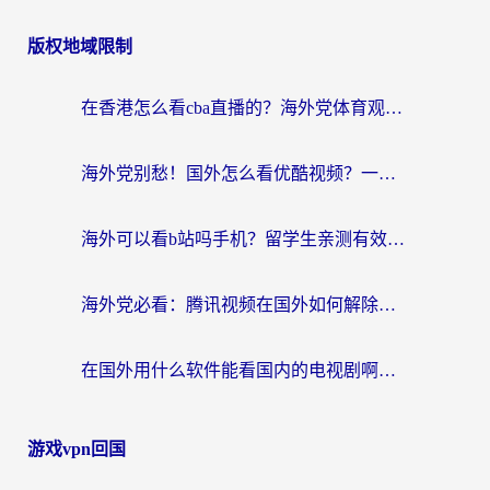
版权地域限制
在香港怎么看cba直播的？海外党体育观赛终极指南：告别版权限制，畅享中文解说
海外党别愁！国外怎么看优酷视频？一招解决追剧、看直播难题
海外可以看b站吗手机？留学生亲测有效的回国加速指南
海外党必看：腾讯视频在国外如何解除地域限制？附优酷咪咕使用指南
在国外用什么软件能看国内的电视剧啊？留学生亲测有效的回国加速方案
游戏vpn回国