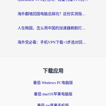
海外翻墙回国电脑总踩坑？这份实测指南帮你选对加速器（附ChickCNinitapMalus对比）
人在韩国，怎么用中国的加速器刷剧打游戏？这份真实体验指南给你答案
海外党必看：手机VPN下载+3步选对回国加速器，无缝刷国内资源不再愁
下载应用
番茄 Windows PC电脑版
番茄 macOS苹果电脑版
番茄 ios苹果手机版