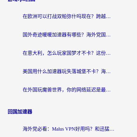
在欧洲可以打战双帕弥什吗现在？跨越延迟墙的实战指南
国外奇迹暖暖加速器有哪些？海外党国服游戏畅玩终极指南（附亲测推荐）
在意大利，怎么玩家国梦才不卡？这份终极加速指南请收好
美国用什么加速器玩失落城堡不卡？海外党亲测有效的国服游戏加速指南
在外国玩魔兽世界，你的网络延迟是最大的敌人
回国加速器
海外党必看：Malus VPN好用吗？和迅猛兔VPN对比哪个回国效果更好？附真实体验与避坑指南