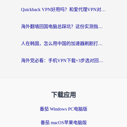
Quickback VPN好用吗？和爱代理VPN对比哪个回国效果更好？
海外翻墙回国电脑总踩坑？这份实测指南帮你选对加速器（附ChickCNinitapMalus对比）
人在韩国，怎么用中国的加速器刷剧打游戏？这份真实体验指南给你答案
海外党必看：手机VPN下载+3步选对回国加速器，无缝刷国内资源不再愁
下载应用
番茄 Windows PC电脑版
番茄 macOS苹果电脑版