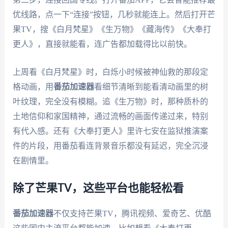
优线路，点一下“连接”按钮，几秒就能连上。然后打开芒
果TV，搜《白月梵星》《生万物》《藏海传》《大奉打
更人》，直接就能看，连广告都加载得比以前快。
上周看《白月梵星》时，白烁小时候被神仙救的那段定
格动画，用
番茄加速器
看细节清晰到能看清动画里的树
叶纹理，完全没有模糊。追《生万物》时，那种质朴的
土地信仰和家国精神，通过流畅的画面传递过来，特别
有代入感。还有《大奉打更人》里许七安在监狱推演案
件的片段，用番茄看连背景音乐都没有延迟，完全沉浸
在剧情里。
除了芒果TV，这些平台也能轻松看
番茄加速器
不仅支持芒果TV，腾讯视频、爱奇艺、优酷