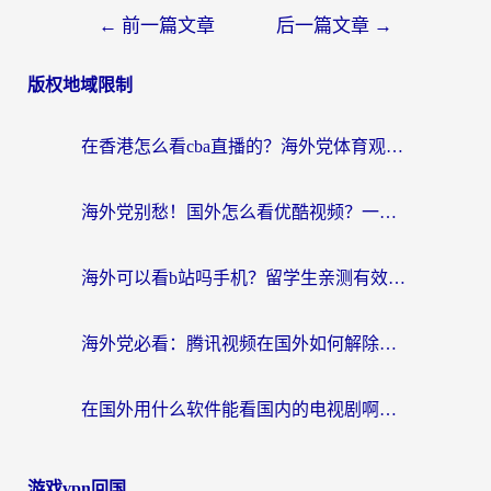
←
前一篇文章
后一篇文章
→
版权地域限制
在香港怎么看cba直播的？海外党体育观赛终极指南：告别版权限制，畅享中文解说
海外党别愁！国外怎么看优酷视频？一招解决追剧、看直播难题
海外可以看b站吗手机？留学生亲测有效的回国加速指南
海外党必看：腾讯视频在国外如何解除地域限制？附优酷咪咕使用指南
在国外用什么软件能看国内的电视剧啊？留学生亲测有效的回国加速方案
游戏vpn回国