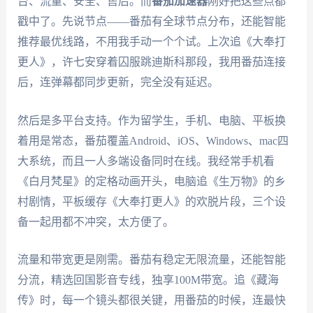
台、流量、安全、售后。而
番茄加速器
刚好把这些点都
戳中了。先说节点——番茄有全球节点分布，还能智能
推荐最优线路，不用我手动一个个试。上次追《大奉打
更人》，许七安穿着囚服跳迪斯科那段，我用番茄连接
后，连弹幕都同步更新，完全没有延迟。
然后是多平台支持。作为留学生，手机、电脑、平板换
着用是常态，番茄覆盖Android、iOS、Windows、mac四
大系统，而且一人多端设备同时在线。我经常手机看
《白月梵星》的定格动画开头，电脑追《生万物》的乡
村剧情，平板缓存《大奉打更人》的欢脱片段，三个设
备一起用都不冲突，太方便了。
流量和带宽更是刚需。番茄有稳定无限流量，还能智能
分流，精选回国影音专线，独享100M带宽。追《藏海
传》时，每一个镜头都很关键，用番茄的时候，连最快