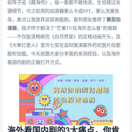
前阵子追《藏海传》，每一集都不敢快进，生怕错过关
键细节，可之前用的加速器要么卡成PPT，要么流量告
急，差点让我放弃这部高能剧。直到朋友推荐了
番茄加
速器
，我才终于解决了“芒果TV在海外怎么看”的难题
——不仅能流畅刷完《白月梵星》的定格动画开头，连
《大奉打更人》里许七安在监狱推演案件的欢脱片段都
能秒加载。今天就跟大家分享我的亲测经验，以及海外
看国内剧的正确打开方式。
海外看国内剧的3大痛点，你肯