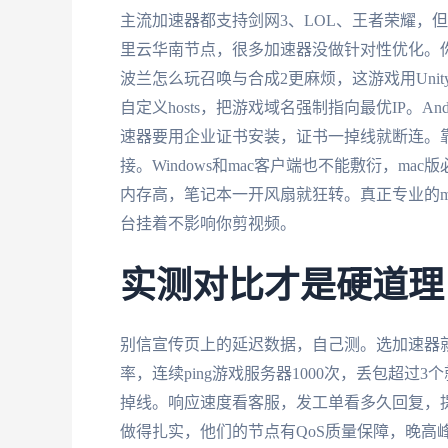
主流加速器都支持剑网3、LOL、王者荣耀，
里云华南节点，很多加速器没做针对性优化。
波兰怎么玩召唤与合成2更麻烦，这游戏用Uni
自定义hosts，把游戏域名强制指向最优IP。An
速器要用企业证书安装，证书一掉线就断连。靠
接。Windows和mac客户端也不能敷衍，mac
内存高，笔记本一开风扇就狂转。真正专业的mac客
台挂着不影响你剪视频。
实测对比才是硬道理
别信宣传页上的延迟数据，自己测。选加速器
率，连续ping游戏服务器1000次，丢包超过
掉线。响应速度看客服，发工单看多久回复，
做得扎实，他们的节点有QoS质量保障，晚高