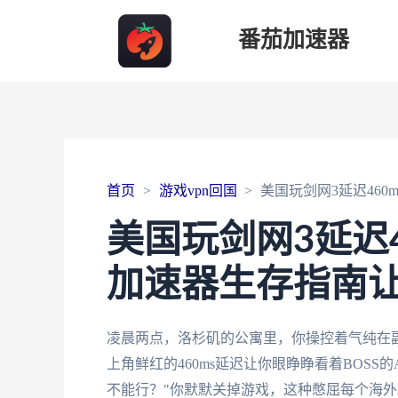
番茄加速器
首页
游戏vpn回国
美国玩剑网3延迟46
美国玩剑网3延迟
加速器生存指南
凌晨两点，洛杉矶的公寓里，你操控着气纯在副
上角鲜红的460ms延迟让你眼睁睁看着BOSS
不能行？"你默默关掉游戏，这种憋屈每个海外