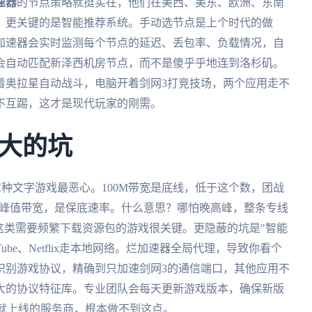
速器
的节点策略就挺实在，他们在美西、美东、欧洲、东南
。更关键的是智能推荐系统。手动选节点是上个时代的做
加速器会实时监测每个节点的延迟、丢包率、负载情况，自
会自动匹配新泽西机房节点，而不是傻乎乎地连到洛杉矶。
着奥拉星自动战斗，电脑开着剑网3打竞技场，两个应用走不
不互踢，这才是现代玩家的刚需。
大的坑
，这种文字游戏最恶心。100M带宽是底线，低于这个数，团战
不是峰值带宽，是保底速率。什么意思？哪怕晚高峰，整条专线
2这类需要频繁下载资源包的游戏很关键。更隐蔽的坑是"智能
be、Netflix走本地网络。烂加速器全局代理，导致你看个
能识别游戏协议，精确到只加速剑网3的通信端口，其他应用不
大的协议特征库。专业团队会每天更新游戏版本，确保新版
改就上线的服务商，根本做不到这点。