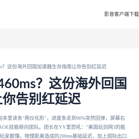
影音客户端下载
0ms？这份海外回国加速器生存指南让你告别红延迟
460ms？这份海外回国
让你告别红延迟
本里读条"两仪化形"，进度条走到90%突然回弹，屏幕右
的AOE技能砸向团队。团长在YY里怒吼："美国玩剑网3的能
玩家都懂。物理距离造成的200ms基础延迟，加上国际出口