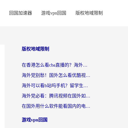
回国加速器
游戏vpn回国
版权地域限制
版权地域限制
在香港怎么看cba直播的？海外党体育观赛终极指南：告别版权限制，畅享中文解说
海外党别愁！国外怎么看优酷视频？一招解决追剧、看直播难题
海外可以看b站吗手机？留学生亲测有效的回国加速指南
海外党必看：腾讯视频在国外如何解除地域限制？附优酷咪咕使用指南
在国外用什么软件能看国内的电视剧啊？留学生亲测有效的回国加速方案
游戏vpn回国