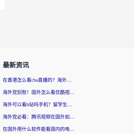
最新资讯
在香港怎么看cba直播的？海外党体育观赛终极指南：告别版权限制，畅享中文解说
海外党别愁！国外怎么看优酷视频？一招解决追剧、看直播难题
海外可以看b站吗手机？留学生亲测有效的回国加速指南
海外党必看：腾讯视频在国外如何解除地域限制？附优酷咪咕使用指南
在国外用什么软件能看国内的电视剧啊？留学生亲测有效的回国加速方案