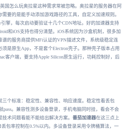
但英国怎么玩奥拉星这种需求常被忽略。奥拉星的服务器在阿
你需要的是能手动添加游戏路径的工具，自定义加速规则。
ty引擎，每次启动要验证十几个CDN地址。好的加速器支持
droid和iOS支持也得分清楚。iOS系统因为沙盒机制，很多加
谱的服务商提供MFi认证的VPN描述文件，系统级稳定连
版必须是原生App，不是套个Electron壳子。那种壳子版本占用
户端，要支持Apple Silicon原生运行，功耗控制好，后
就三个标准：稳定性、兼容性、响应速度。稳定性看丢包
3个就pass。兼容性测多设备登录，手机电脑同时挂，看会不会
提技术问题看能不能给出解决方案。
番茄加速器
在这三点上
峰丢包率控制在0.5%以内。多设备登录采用令牌桶算法，一