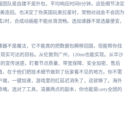
服团队是自建不是外包，平均响应时间8分钟。这些细节决定
完美连招。也决定了你英国玩奥拉星时，宠物对战会不会因为
成2时，合成动画能不能丝滑流畅。选加速器不是选最便宜，
速器不是魔法，它不能真的把数据包瞬移回国，但能帮你找
是现实可达的目标。从伦敦到广州，120ms也能实现。从华沙
胡哨的宣传迷惑，盯着节点质量、带宽保障、安全加密、售后
值，在于他们把技术细节做到了玩家看不见的地方。你不需
打开客户端，一键加速，游戏里的红延迟消失了，这就够了。海外
堵。选对了工具，凌晨两点的副本，你也能是carry全团的