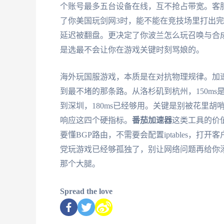
个账号最多五台设备在线，互不抢占带宽。客
了你美国玩剑网3时，能不能在竞技场里打出
延迟被翻盘。更决定了你波兰怎么玩召唤与合
是选最不会让你在游戏关键时刻骂娘的。
海外玩国服游戏，本质是在对抗物理规律。加
到最不堵的那条路。从洛杉矶到杭州，150ms
到深圳，180ms已经够用。关键是别被花里
响应这四个硬指标。
番茄加速器
这类工具的价
要懂BGP路由，不需要会配置iptables，
党玩游戏已经够孤独了，别让网络问题再给你添
那个大腿。
Spread the love