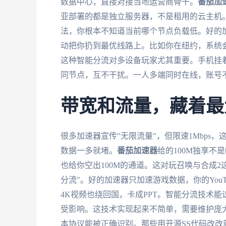
数据中心，直接对接当地运营商骨干。
番茄加
亚部署的都是独立服务器，不是租用的云主机
法，你根本不知道当前哪个节点负载低。好的
动把你扔到最优线路上。比如你在纽约，系统
这种智能分流对多设备玩家尤其重要。手机挂
同节点，互不干扰。一人多端同时在线，账号
带宽和流量，藏着最
很多加速器宣传"无限流量"，但限速1Mbps
数据一多就堵。
番茄加速器
给的100M独享
也给你空出100M的通道。这对玩召唤与合成
分流"。好的加速器只加速游戏数据，你的YouTu
4K视频也绕回国，卡成PPT。智能分流技术
受影响。这技术实现起来不简单，需要维护庞
本协议能被正确识别。那些用开源SS代码改