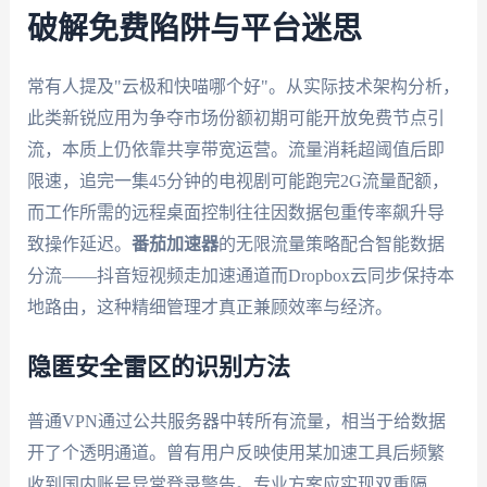
破解免费陷阱与平台迷思
常有人提及"云极和快喵哪个好"。从实际技术架构分析，
此类新锐应用为争夺市场份额初期可能开放免费节点引
流，本质上仍依靠共享带宽运营。流量消耗超阈值后即
限速，追完一集45分钟的电视剧可能跑完2G流量配额，
而工作所需的远程桌面控制往往因数据包重传率飙升导
致操作延迟。
番茄加速器
的无限流量策略配合智能数据
分流——抖音短视频走加速通道而Dropbox云同步保持本
地路由，这种精细管理才真正兼顾效率与经济。
隐匿安全雷区的识别方法
普通VPN通过公共服务器中转所有流量，相当于给数据
开了个透明通道。曾有用户反映使用某加速工具后频繁
收到国内账号异常登录警告。专业方案应实现双重隔