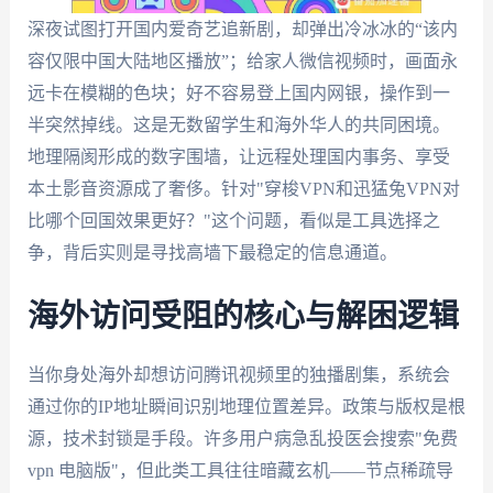
深夜试图打开国内爱奇艺追新剧，却弹出冷冰冰的“该内
容仅限中国大陆地区播放”；给家人微信视频时，画面永
远卡在模糊的色块；好不容易登上国内网银，操作到一
半突然掉线。这是无数留学生和海外华人的共同困境。
地理隔阂形成的数字围墙，让远程处理国内事务、享受
本土影音资源成了奢侈。针对"穿梭VPN和迅猛兔VPN对
比哪个回国效果更好？"这个问题，看似是工具选择之
争，背后实则是寻找高墙下最稳定的信息通道。
海外访问受阻的核心与解困逻辑
当你身处海外却想访问腾讯视频里的独播剧集，系统会
通过你的IP地址瞬间识别地理位置差异。政策与版权是根
源，技术封锁是手段。许多用户病急乱投医会搜索"免费
vpn 电脑版"，但此类工具往往暗藏玄机——节点稀疏导