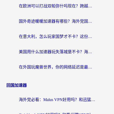
在欧洲可以打战双帕弥什吗现在？跨越延迟墙的实战指南
国外奇迹暖暖加速器有哪些？海外党国服游戏畅玩终极指南（附亲测推荐）
在意大利，怎么玩家国梦才不卡？这份终极加速指南请收好
美国用什么加速器玩失落城堡不卡？海外党亲测有效的国服游戏加速指南
在外国玩魔兽世界，你的网络延迟是最大的敌人
回国加速器
海外党必看：Malus VPN好用吗？和迅猛兔VPN对比哪个回国效果更好？附真实体验与避坑指南