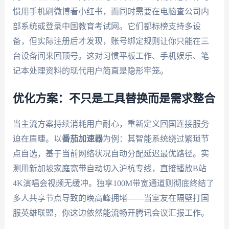
惯用手机刷微博看小红书，而同时需要在电脑查公司内
部系统或登录中国教育考试网。它们都标榜支持多设
备，但实际注册后才发现，账号绑定规则让你只能在三
台设备间来回顶号。这对习惯平板工作、手机娱乐、笔
记本处理资料的现代用户简直是隐形牢笼。
优化方案：不只是工具替换而是需求整合
当主流方案持续消耗用户耐心，重新定义回国连接服务
迫在眉睫。以
番茄加速器
为例：其智能系统绕过繁琐节
点自选，基于当前网络状况自动分配延迟最优路径。实
测用新加坡家庭宽带自动切入沪杭专线，直接播放B站
4K演唱会视频无缓冲。独享100M带宽通道则彻底终结了
多人共享节点导致的晚高峰拥堵——当室友在隔壁打国
服英雄联盟，你这边依然能流畅开腾讯会议汇报工作。