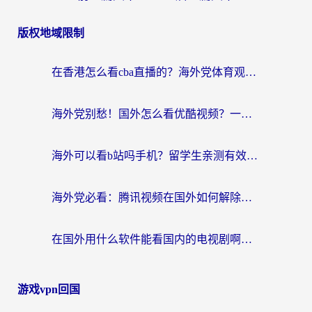
版权地域限制
在香港怎么看cba直播的？海外党体育观赛终极指南：告别版权限制，畅享中文解说
海外党别愁！国外怎么看优酷视频？一招解决追剧、看直播难题
海外可以看b站吗手机？留学生亲测有效的回国加速指南
海外党必看：腾讯视频在国外如何解除地域限制？附优酷咪咕使用指南
在国外用什么软件能看国内的电视剧啊？留学生亲测有效的回国加速方案
游戏vpn回国