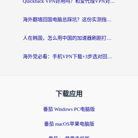
Quickback VPN好用吗？和爱代理VPN对比哪个回国效果更好？
海外翻墙回国电脑总踩坑？这份实测指南帮你选对加速器（附ChickCNinitapMalus对比）
人在韩国，怎么用中国的加速器刷剧打游戏？这份真实体验指南给你答案
海外党必看：手机VPN下载+3步选对回国加速器，无缝刷国内资源不再愁
下载应用
番茄 Windows PC电脑版
番茄 macOS苹果电脑版