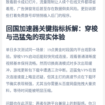
致看剧卡成幻灯片，流量限制让人续个在线文件都得省
着用，广告弹窗背后甚至存在数据倒卖风险。更别说那
些打着免费旗号却悄悄植入后门的程序。
回国加速器关键指标拆解：穿梭
与迅猛兔的现实体验
单日多次测试同一场景：19点黄金时段国内平台观影体
验。穿梭VPN启动后能较快完成连接，观看普通清晰度
视频基本保持流畅。然而切换高清模式时多次出现缓
冲，游戏更新包下载中遭遇三次中断。迅猛兔VPN在首
次连接速度上略显迟疑，但其主打的高速节点在下载环
节确实表现稍强，尤其当你需要从百度网盘拖拽大量资
料，等待时间能被明显压缩。
问题也在此浮现：两者在跨平台兼容上的割裂感。你习