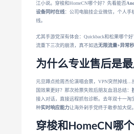
江小说。穿梭和HomeCN哪个好？先看能否
An
设备同时在线
：公司电脑挂企业微信，个人手
线。
尤其手游党深有体会：Quickback和松果哪
流重下三次的崩溃，真不如选
无限流量+异常
为什么专业售后是最
元旦蹲点抢周杰伦演唱会票，VPN突然掉线…
国效果更好？那次抢票失败后朋友血泪总结：
接入对话，直接远程抓包诊断。去年双十一淘
种
实时响应能力
让海外剁手党终于敢参加大促
穿梭和HomeCN哪