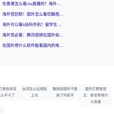
在香港怎么看cba直播的？海外党体育观赛终极指南：告别版权限制，畅享中文解说
海外党别愁！国外怎么看优酷视频？一招解决追剧、看直播难题
海外可以看b站吗手机？留学生亲测有效的回国加速指南
海外党必看：腾讯视频在国外如何解除地域限制？附优酷咪咕使用指南
在国外用什么软件能看国内的电视剧啊？留学生亲测有效的回国加速方案
打黑色幸存
台湾怎么玩塔防
酷狗到国外不能
国外打野兽领
怎么不卡了
之光
用了吗知乎
主：新世界用什
么加速
·