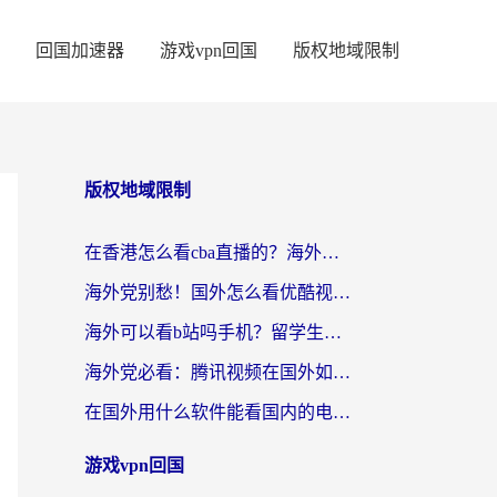
回国加速器
游戏vpn回国
版权地域限制
版权地域限制
在香港怎么看cba直播的？海外党体育观赛终极指南：告别版权限制，畅享中文解说
海外党别愁！国外怎么看优酷视频？一招解决追剧、看直播难题
海外可以看b站吗手机？留学生亲测有效的回国加速指南
海外党必看：腾讯视频在国外如何解除地域限制？附优酷咪咕使用指南
在国外用什么软件能看国内的电视剧啊？留学生亲测有效的回国加速方案
游戏vpn回国