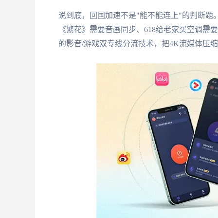
说到底，回国加速不是"能不能连上"的判断题
《繁花》需要音画同步、618给老家买空调需
的影音/游戏双专线分流技术，把4K流媒体压缩