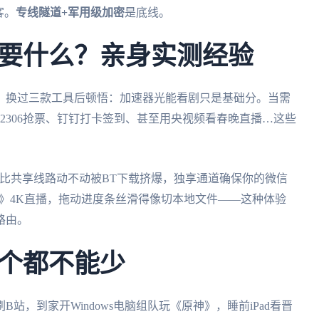
客。
专线隧道+军用级加密
是底线。
要什么？亲身实测经验
。换过三款工具后顿悟：加速器光能看剧只是基础分。当需
2306抢票、钉钉打卡签到、甚至用央视频看春晚直播…这些
比共享线路动不动被BT下载挤爆，独享通道确保你的微信
》4K直播，拖动进度条丝滑得像切本地文件——这种体验
路由。
个都不能少
，到家开Windows电脑组队玩《原神》，睡前iPad看晋