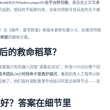
droid/iOS/Windows/macOS全平台秒切换
。番茄真正实现
多
机追剧，爸妈的平板刷抖音，全家共用账号各玩各的互不踢
个好？当《崩坏：星穹铁道》新版本更新包要5GB，松果突然断
秒修复
的硬核方案。
后的救命稻草？
找客服只有机器人回复"请重启试试"。秒连VPN对比哪个回
技术团队24小时待命才是真护城河
。番茄的真人工程师10秒
宝崩了，他们临时调配香港专线绕过阿里云故障节点——这
。
个好？答案在细节里