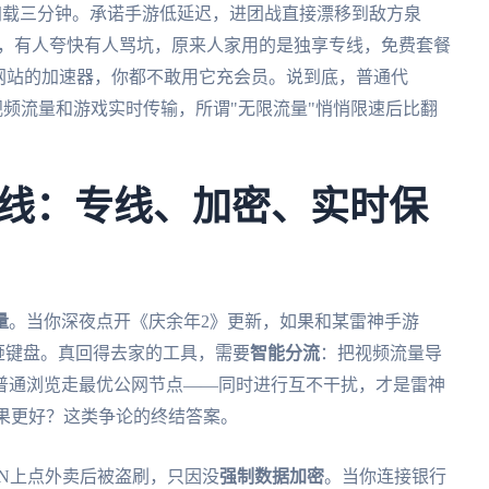
p都加载三分钟。承诺手游低延迟，进团战直接漂移到敌方泉
，有人夸快有人骂坑，原来人家用的是独享专线，免费套餐
网站的加速器，你都不敢用它充会员。说到底，普通代
清视频流量和游戏实时传输，所谓"无限流量"悄悄限速后比翻
线：专线、加密、实时保
量
。当你深夜点开《庆余年2》更新，如果和某雷神手游
想砸键盘。真回得去家的工具，需要
智能分流
：把视频流量导
普通浏览走最优公网节点——同时进行互不干扰，才是雷神
效果更好？这类争论的终结答案。
N上点外卖后被盗刷，只因没
强制数据加密
。当你连接银行