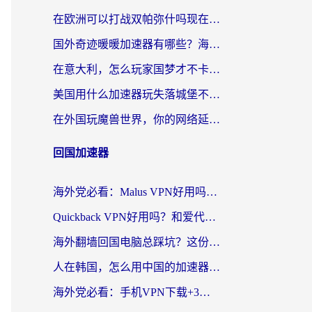
在欧洲可以打战双帕弥什吗现在？跨越延迟墙的实战指南
国外奇迹暖暖加速器有哪些？海外党国服游戏畅玩终极指南（附亲测推荐）
在意大利，怎么玩家国梦才不卡？这份终极加速指南请收好
美国用什么加速器玩失落城堡不卡？海外党亲测有效的国服游戏加速指南
在外国玩魔兽世界，你的网络延迟是最大的敌人
回国加速器
海外党必看：Malus VPN好用吗？和迅猛兔VPN对比哪个回国效果更好？附真实体验与避坑指南
Quickback VPN好用吗？和爱代理VPN对比哪个回国效果更好？
海外翻墙回国电脑总踩坑？这份实测指南帮你选对加速器（附ChickCNinitapMalus对比）
人在韩国，怎么用中国的加速器刷剧打游戏？这份真实体验指南给你答案
海外党必看：手机VPN下载+3步选对回国加速器，无缝刷国内资源不再愁