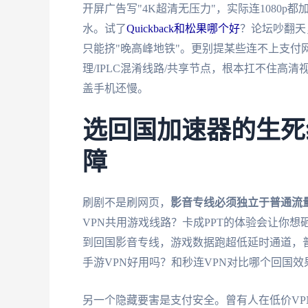
开屏广告写"4K超清无压力"，实际连1080
水。试了
Quickback和松果哪个好
？论坛吵翻天
只能挤"晚高峰地铁"。更别提某些连不上支付
理/IPLC混淆线路/共享节点，根本扛不住高
盖手机还慢。
选回国加速器的生死
障
刷剧不是刷网页，
影音专线必须独立于普通流
VPN共用游戏线路？卡成PPT的体验会让你
到回国影音专线，游戏数据跑超低延时通道，
手游VPN好用吗？和秒连VPN对比哪个回国
另一个隐藏要害是支付安全。曾有人在低价VP