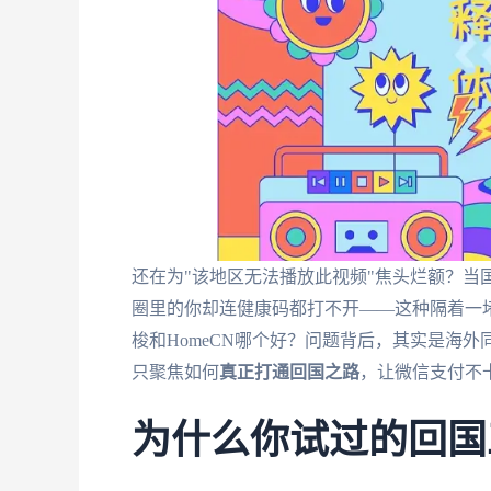
还在为"该地区无法播放此视频"焦头烂额？当
圈里的你却连健康码都打不开——这种隔着一
梭和HomeCN哪个好？问题背后，其实是海
只聚焦如何
真正打通回国之路
，让微信支付不卡
为什么你试过的回国