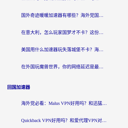
国外奇迹暖暖加速器有哪些？海外党国服游戏畅玩终极指南（附亲测推荐）
在意大利，怎么玩家国梦才不卡？这份终极加速指南请收好
美国用什么加速器玩失落城堡不卡？海外党亲测有效的国服游戏加速指南
在外国玩魔兽世界，你的网络延迟是最大的敌人
回国加速器
海外党必看：Malus VPN好用吗？和迅猛兔VPN对比哪个回国效果更好？附真实体验与避坑指南
Quickback VPN好用吗？和爱代理VPN对比哪个回国效果更好？