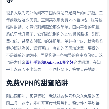
杂
很多人以为海外访问不了国内网站只是简单的IP屏蔽。三
年前我也这么天真。直到某次用免费VPN看B站，账号被
临时封禁，才意识到问题没那么简单。国内平台的风控
系统早就升级了，它们能识别你的DNS解析路径、浏览
器指纹、甚至支付账户的注册地。单纯换个IP，就像戴着
假护照过海关，漏洞百出。真正的回国加速器，要做的
不是简单的IP伪装，而是构建一条完整的数字身份链。这
也是为什么
雷神手游和Quickback哪个好
这类问题，在知
乎上永远吵不出结果——不同场景下，答案天差地别。
免费VPN的甜蜜陷阱
刚出国那年，预算紧张，我试过各种号称永久免费的回
国工具。速度？能打开百度就算胜利。稳定性？平均每