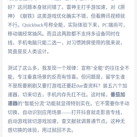
好？这问题本身就问错了。雷神主打手游加速，对《原
神》《崩铁》这类游戏优化确实不错，但看腾讯视频就
不行。Quickback号称全能，实际体验下来，PC端尚可，
移动端经常抽风。而且这两款都不支持多设备同时在
线，手机电脑只能二选一，对习惯跨屏使用的我来说，
简直是反人类设计。
测试了这么多，我发现一个规律：宣称"全能"的往往全不
能，专注垂直场景的反而有惊喜。但问题是，留学生谁
不是既要刷剧又要打游戏还要赶due查资料？装五六个加
速器，切来切去，手机内存先扛不住。这时候，
番茄加
速器
的"智能分流"功能就显得特别实在。它不需要你手动
切换，自动识别应用场景——打开抖音就走影音专线，
启动游戏就切游戏加速，查文献就调普通节点。这种无
感切换的体验，用过就回不去。