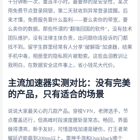
十分钟断一次，重连半小时。最要命的是安全性，某次
用免费节点登录网银，第二天就收到异常登录提醒。后
来才懂，免费服务靠什么盈利——要么卖你的带宽，要
么卖你的数据。那些所谓的"翻墙回国的软件"，没有技术
团队维护，没有法律主体负责，出问题你连投诉的门都
找不到。留学生群里经常有人分享"破解版"加速器，结果
手机中毒，相册里的隐私照片被勒索。这些血泪教训让
我明白，在数据安全这件事上，省小钱花大代价。
主流加速器实测对比：没有完美
的产品，只有适合的场景
说说大家最关心的几款产品。穿梭VPN，老牌选手，节
点覆盖还行，但高峰时段速度腰斩是常态。畅回，界面
做得漂亮，新手友好，可惜游戏加速是硬伤，打王者荣
耀延迟能飙到200ms以上。雷神手游和Quickback哪个