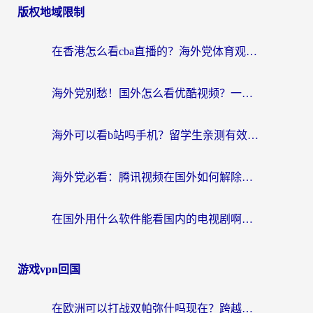
版权地域限制
在香港怎么看cba直播的？海外党体育观赛终极指南：告别版权限制，畅享中文解说
海外党别愁！国外怎么看优酷视频？一招解决追剧、看直播难题
海外可以看b站吗手机？留学生亲测有效的回国加速指南
海外党必看：腾讯视频在国外如何解除地域限制？附优酷咪咕使用指南
在国外用什么软件能看国内的电视剧啊？留学生亲测有效的回国加速方案
游戏vpn回国
在欧洲可以打战双帕弥什吗现在？跨越延迟墙的实战指南