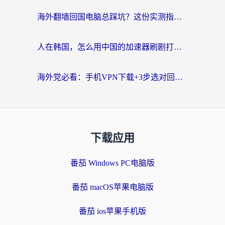
海外翻墙回国电脑总踩坑？这份实测指南帮你选对加速器（附ChickCNinitapMalus对比）
人在韩国，怎么用中国的加速器刷剧打游戏？这份真实体验指南给你答案
海外党必看：手机VPN下载+3步选对回国加速器，无缝刷国内资源不再愁
下载应用
番茄 Windows PC电脑版
番茄 macOS苹果电脑版
番茄 ios苹果手机版