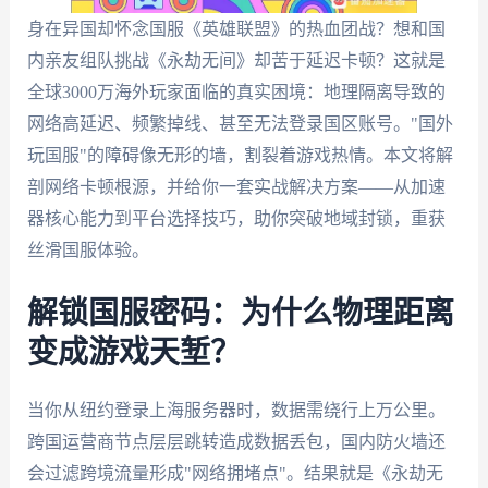
身在异国却怀念国服《英雄联盟》的热血团战？想和国
内亲友组队挑战《永劫无间》却苦于延迟卡顿？这就是
全球3000万海外玩家面临的真实困境：地理隔离导致的
网络高延迟、频繁掉线、甚至无法登录国区账号。"国外
玩国服"的障碍像无形的墙，割裂着游戏热情。本文将解
剖网络卡顿根源，并给你一套实战解决方案——从加速
器核心能力到平台选择技巧，助你突破地域封锁，重获
丝滑国服体验。
解锁国服密码：为什么物理距离
变成游戏天堑？
当你从纽约登录上海服务器时，数据需绕行上万公里。
跨国运营商节点层层跳转造成数据丢包，国内防火墙还
会过滤跨境流量形成"网络拥堵点"。结果就是《永劫无