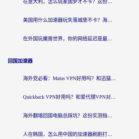
在意大利，怎么玩家国梦才不卡？这份终极加速指南请收好
美国用什么加速器玩失落城堡不卡？海外党亲测有效的国服游戏加速指南
在外国玩魔兽世界，你的网络延迟是最大的敌人
回国加速器
海外党必看：Malus VPN好用吗？和迅猛兔VPN对比哪个回国效果更好？附真实体验与避坑指南
Quickback VPN好用吗？和爱代理VPN对比哪个回国效果更好？
海外翻墙回国电脑总踩坑？这份实测指南帮你选对加速器（附ChickCNinitapMalus对比）
人在韩国，怎么用中国的加速器刷剧打游戏？这份真实体验指南给你答案