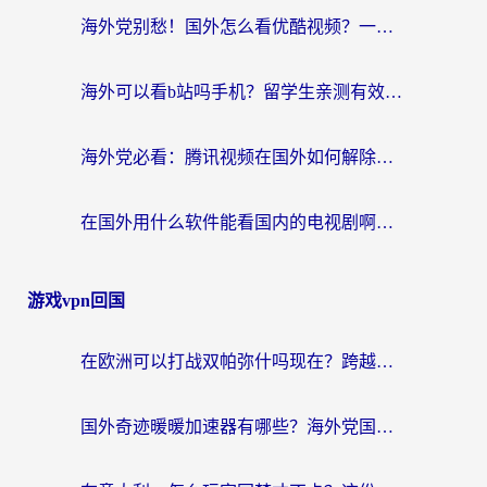
海外党别愁！国外怎么看优酷视频？一招解决追剧、看直播难题
海外可以看b站吗手机？留学生亲测有效的回国加速指南
海外党必看：腾讯视频在国外如何解除地域限制？附优酷咪咕使用指南
在国外用什么软件能看国内的电视剧啊？留学生亲测有效的回国加速方案
游戏vpn回国
在欧洲可以打战双帕弥什吗现在？跨越延迟墙的实战指南
国外奇迹暖暖加速器有哪些？海外党国服游戏畅玩终极指南（附亲测推荐）