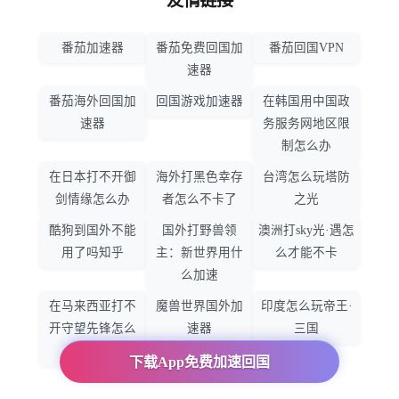
友情链接
番茄加速器
番茄免费回国加
番茄回国VPN
速器
番茄海外回国加
回国游戏加速器
在韩国用中国政
速器
务服务网地区限
制怎么办
在日本打不开御
海外打黑色幸存
台湾怎么玩塔防
剑情缘怎么办
者怎么不卡了
之光
酷狗到国外不能
国外打野兽领
澳洲打sky光·遇怎
用了吗知乎
主：新世界用什
么才能不卡
么加速
在马来西亚打不
魔兽世界国外加
印度怎么玩帝王·
开守望先锋怎么
速器
三国
办
下载App免费加速回国