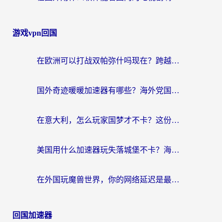
游戏vpn回国
在欧洲可以打战双帕弥什吗现在？跨越延迟墙的实战指南
国外奇迹暖暖加速器有哪些？海外党国服游戏畅玩终极指南（附亲测推荐）
在意大利，怎么玩家国梦才不卡？这份终极加速指南请收好
美国用什么加速器玩失落城堡不卡？海外党亲测有效的国服游戏加速指南
在外国玩魔兽世界，你的网络延迟是最大的敌人
回国加速器