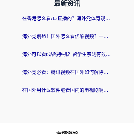
最新资讯
在香港怎么看cba直播的？海外党体育观赛终极指南：告别版权限制，畅享中文解说
海外党别愁！国外怎么看优酷视频？一招解决追剧、看直播难题
海外可以看b站吗手机？留学生亲测有效的回国加速指南
海外党必看：腾讯视频在国外如何解除地域限制？附优酷咪咕使用指南
在国外用什么软件能看国内的电视剧啊？留学生亲测有效的回国加速方案