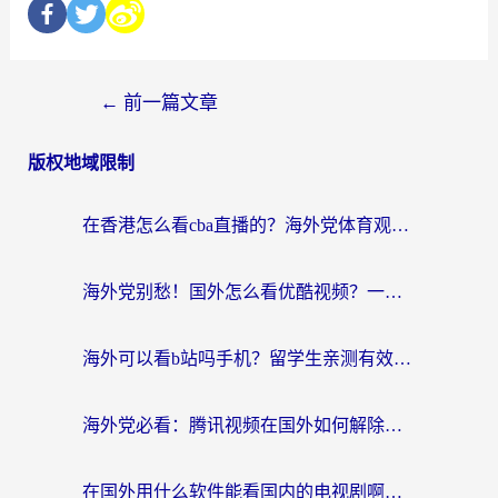
←
前一篇文章
版权地域限制
在香港怎么看cba直播的？海外党体育观赛终极指南：告别版权限制，畅享中文解说
海外党别愁！国外怎么看优酷视频？一招解决追剧、看直播难题
海外可以看b站吗手机？留学生亲测有效的回国加速指南
海外党必看：腾讯视频在国外如何解除地域限制？附优酷咪咕使用指南
在国外用什么软件能看国内的电视剧啊？留学生亲测有效的回国加速方案