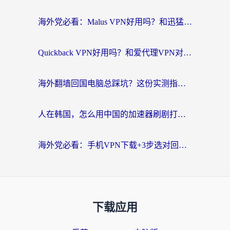
海外党必看：Malus VPN好用吗？和迅猛兔VPN对比哪个回国效果更好？附真实体验与避坑指南
Quickback VPN好用吗？和爱代理VPN对比哪个回国效果更好？
海外翻墙回国电脑总踩坑？这份实测指南帮你选对加速器（附ChickCNinitapMalus对比）
人在韩国，怎么用中国的加速器刷剧打游戏？这份真实体验指南给你答案
海外党必看：手机VPN下载+3步选对回国加速器，无缝刷国内资源不再愁
下载应用