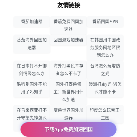
友情链接
番茄加速器
番茄免费回国加
番茄回国VPN
速器
番茄海外回国加
回国游戏加速器
在韩国用中国政
速器
务服务网地区限
制怎么办
在日本打不开御
海外打黑色幸存
台湾怎么玩塔防
剑情缘怎么办
者怎么不卡了
之光
酷狗到国外不能
国外打野兽领
澳洲打sky光·遇怎
用了吗知乎
主：新世界用什
么才能不卡
么加速
在马来西亚打不
魔兽世界国外加
印度怎么玩帝王·
开守望先锋怎么
速器
三国
办
下载App免费加速回国