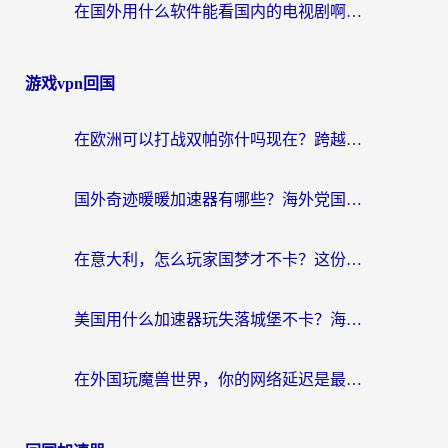
在国外用什么软件能看国内的电视剧啊？留学生亲测有效的回国加速方案
游戏vpn回国
在欧洲可以打战双帕弥什吗现在？跨越延迟墙的实战指南
国外奇迹暖暖加速器有哪些？海外党国服游戏畅玩终极指南（附亲测推荐）
在意大利，怎么玩家国梦才不卡？这份终极加速指南请收好
美国用什么加速器玩失落城堡不卡？海外党亲测有效的国服游戏加速指南
在外国玩魔兽世界，你的网络延迟是最大的敌人