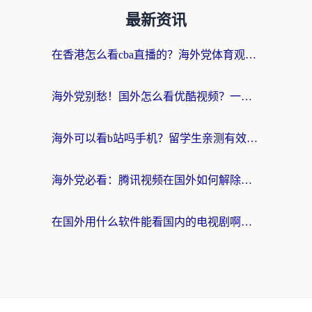
最新资讯
在香港怎么看cba直播的？海外党体育观赛终极指南：告别版权限制，畅享中文解说
海外党别愁！国外怎么看优酷视频？一招解决追剧、看直播难题
海外可以看b站吗手机？留学生亲测有效的回国加速指南
海外党必看：腾讯视频在国外如何解除地域限制？附优酷咪咕使用指南
在国外用什么软件能看国内的电视剧啊？留学生亲测有效的回国加速方案