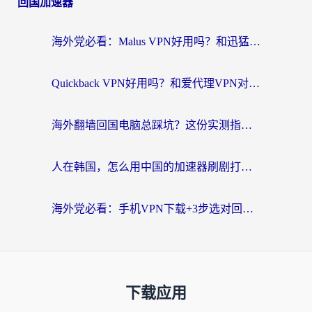
回国加速器
海外党必看：Malus VPN好用吗？和迅猛兔VPN对比哪个回国效果更好？附真实体验与避坑指南
Quickback VPN好用吗？和爱代理VPN对比哪个回国效果更好？
海外翻墙回国电脑总踩坑？这份实测指南帮你选对加速器（附ChickCNinitapMalus对比）
人在韩国，怎么用中国的加速器刷剧打游戏？这份真实体验指南给你答案
海外党必看：手机VPN下载+3步选对回国加速器，无缝刷国内资源不再愁
下载应用