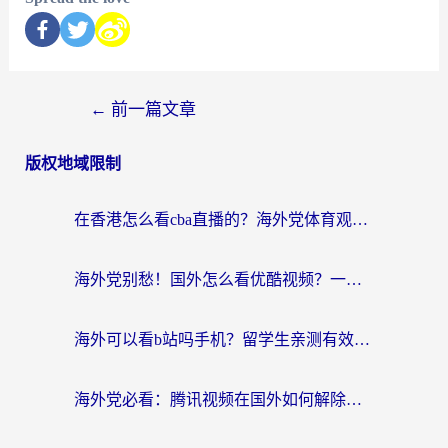
←
前一篇文章
版权地域限制
在香港怎么看cba直播的？海外党体育观赛终极指南：告别版权限制，畅享中文解说
海外党别愁！国外怎么看优酷视频？一招解决追剧、看直播难题
海外可以看b站吗手机？留学生亲测有效的回国加速指南
海外党必看：腾讯视频在国外如何解除地域限制？附优酷咪咕使用指南