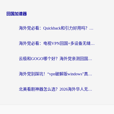
回国加速器
海外党必看：Quickback和引力好用吗？3分钟搞懂回国加速器怎么选
海外党必看：电视VPN回国+多设备无缝访问国内资源的实用指南
云极和GOGO哪个好？海外党亲测回国加速器选择指南（附iOS免费&Windows VPN实用技巧）
海外党别踩坑！“vpn破解版windows”真的能用？教你选对回国加速器无缝刷国内资源
北美看剧神器怎么选？2026海外华人无缝访问国内资源全攻略