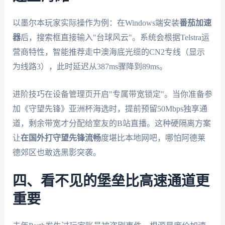
以墨尔本玩家实际操作为例：在Windows端安装
番茄加速
器
后，搜索框直接输入"台球风云"。系统会根据Telstra运
营商特性，智能推荐走中澳海底光缆的CN2专线（显示
为线路3），此时延迟从387ms骤降到89ms。
进阶技巧在设备管理页开启"专属带宽锁定"。当你准备参
加《守望先锋》亚洲杯海选时，提前预留50Mbps独享通
道，剩余带宽才分配给室友的B站直播。这种硬隔离方案
让
在国外打守望先锋流畅
度堪比本地网吧，哪怕阿德莱
德郊区也敢选黑影突袭。
四、看不见的堡垒比高速通道更
重要