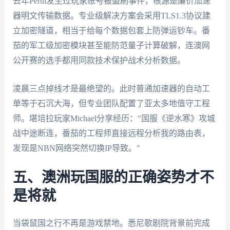
去年Perth发生过玩家账号被盗刷事件，根源是廉价加速
器明文传输数据。专业级解决方案会采用TLS1.3协议建
立加密隧道，相当于给每个数据包套上防弹运钞车。番
茄的军工级加密模块甚至能防范量子计算破解，连澳网
公开赛的选手都用同款技术保护战术分析数据。
凌晨三点掉线才是最绝望的。此时普通加速器的自动工
单等于石沉大海，但专业团队配置了亚太多地值守工程
师。堪培拉玩家Michael分享经历："国服《逆水寒》攻城
战中途断连，番茄的工程师直接远程分析我的路由表，
发现是NBN网络突然切换IP导致。"
五、澳洲玩国服的正确姿势才不
是将就
当袋鼠国之行不再是游戏禁地。悉尼歌剧院背景前完成