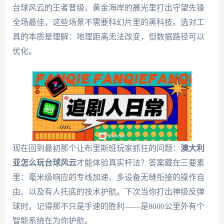
台球风云的王者晋级，黄金海岸的晨光里打出守望先锋
全场最佳，这些场景不需要科幻片里的黑科技。选对工
具的本质是理解：地理距离无法改变，但数据路径可以
优化。
现在回到最初那个让布里斯班玩家抓狂的问题：
澳大利
亚怎么玩台球风云
才能体验真实杆法？答案藏在三要素
里：毫米级响应的专线加速、多设备无缝衔接的操作自
由、以及有人托底的技术护航。下次当你打出神级反弹
球时，记得那不只是手速的胜利——是8000公里外有个
智能系统在为你护航。