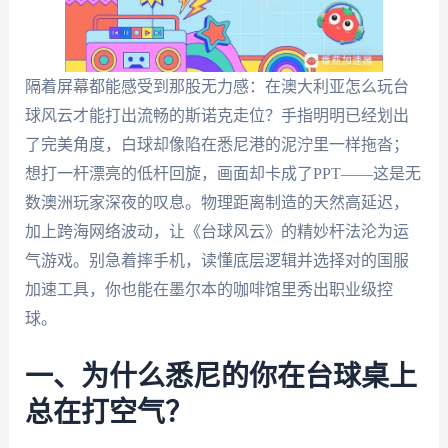
隔着屏幕都能感受到那股无力感：在澳大利亚怎么玩台
球风云才能打出流畅的斯诺克走位？手指明明已经划出
了完美角度，白球却像陷在悉尼港的泥泞里一样拖沓；
想打一杆漂亮的低杆回旋，画面却卡成了PPT——这是无
数澳洲玩家深夜的叹息。物理距离制造的天然高延迟，
加上跨海网络波动，让《台球风云》的精妙杆法沦为运
气游戏。别急着摔手机，读懂底层逻辑并选择对的国服
加速工具，你也能在墨尔本的咖啡馆里秀出职业级控
球。
一、为什么悉尼的你在台球桌上
总在打空气？