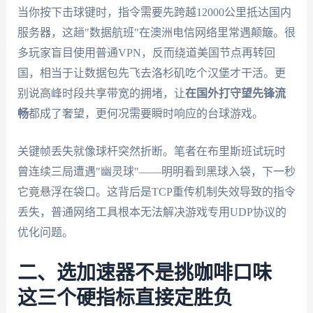
当你按下击球键时，指令需要先跨越12000公里抵达国内
服务器，这趟"数据航班"在澳洲电信网络里常遇颠簸。很
多玩家盲目使用普通VPN，反而绕道美国节点再转回
国，相当于让数据包先飞去洛杉矶吃个汉堡才干活。更
别说高峰时段共享带宽的拥堵，让
在国外打守望先锋流
畅
都成了奢望，更何况需要瞬时响应的台球游戏。
关键帧丢失就像球杆突然折断。笔者在布里斯班试玩时
曾连续三局遭遇"幽灵球"——明明看到黑球入袋，下一秒
它竟悬浮在袋口。这背后是TCP重传机制失效导致的指令
丢失，普通网络工具根本无法解决游戏专用UDP协议的
优化问题。
二、选加速器不是挑咖啡口味
这三个硬指标直接定胜负