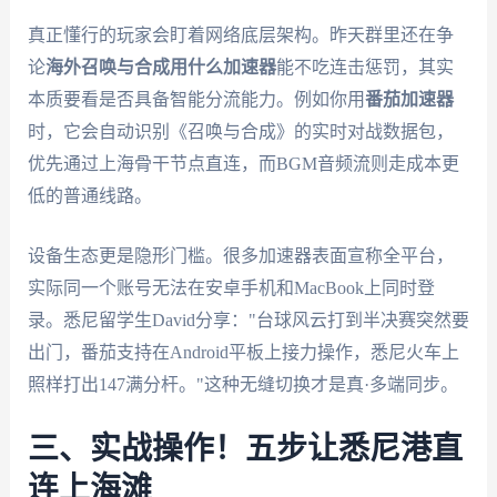
真正懂行的玩家会盯着网络底层架构。昨天群里还在争
论
海外召唤与合成用什么加速器
能不吃连击惩罚，其实
本质要看是否具备智能分流能力。例如你用
番茄加速器
时，它会自动识别《召唤与合成》的实时对战数据包，
优先通过上海骨干节点直连，而BGM音频流则走成本更
低的普通线路。
设备生态更是隐形门槛。很多加速器表面宣称全平台，
实际同一个账号无法在安卓手机和MacBook上同时登
录。悉尼留学生David分享："台球风云打到半决赛突然要
出门，番茄支持在Android平板上接力操作，悉尼火车上
照样打出147满分杆。"这种无缝切换才是真·多端同步。
三、实战操作！五步让悉尼港直
连上海滩