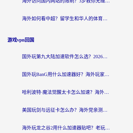
海外访问国内网站的限制？3步教你无缝解锁国内资源（附实测最优工具）
海外如何看中超？留学生和华人的体育赛事观看终极指南（附欧洲杯奥运会观看技巧）
游戏vpn回国
国外玩第九大陆加速软件怎么选？2026终极指南帮你告别延迟卡顿
国外玩BanG用什么加速器好？海外玩家亲测的国服游戏加速终极方案
哈利波特·魔法觉醒太卡怎么加速？海外党亲测有效的国服游戏加速指南
美国玩剑与远征卡怎么办？海外党亲测有效的国服游戏加速指南
海外玩龙之谷2用什么加速器贴吧？老玩家实测推荐，附新加坡猎魂觉醒国外剑与远征加速攻略