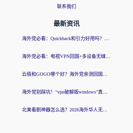
联系我们
最新资讯
海外党必看：Quickback和引力好用吗？3分钟搞懂回国加速器怎么选
海外党必看：电视VPN回国+多设备无缝访问国内资源的实用指南
云极和GOGO哪个好？海外党亲测回国加速器选择指南（附iOS免费&Windows VPN实用技巧）
海外党别踩坑！“vpn破解版windows”真的能用？教你选对回国加速器无缝刷国内资源
北美看剧神器怎么选？2026海外华人无缝访问国内资源全攻略