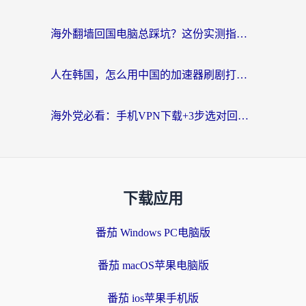
海外翻墙回国电脑总踩坑？这份实测指南帮你选对加速器（附ChickCNinitapMalus对比）
人在韩国，怎么用中国的加速器刷剧打游戏？这份真实体验指南给你答案
海外党必看：手机VPN下载+3步选对回国加速器，无缝刷国内资源不再愁
下载应用
番茄 Windows PC电脑版
番茄 macOS苹果电脑版
番茄 ios苹果手机版