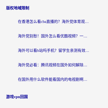
版权地域限制
在香港怎么看cba直播的？海外党体育观赛终极指南：告别版权限制，畅享中文解说
海外党别愁！国外怎么看优酷视频？一招解决追剧、看直播难题
海外可以看b站吗手机？留学生亲测有效的回国加速指南
海外党必看：腾讯视频在国外如何解除地域限制？附优酷咪咕使用指南
在国外用什么软件能看国内的电视剧啊？留学生亲测有效的回国加速方案
游戏vpn回国