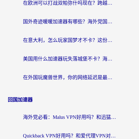
在欧洲可以打战双帕弥什吗现在？跨越延迟墙的实战指南
国外奇迹暖暖加速器有哪些？海外党国服游戏畅玩终极指南（附亲测推荐）
在意大利，怎么玩家国梦才不卡？这份终极加速指南请收好
美国用什么加速器玩失落城堡不卡？海外党亲测有效的国服游戏加速指南
在外国玩魔兽世界，你的网络延迟是最大的敌人
回国加速器
海外党必看：Malus VPN好用吗？和迅猛兔VPN对比哪个回国效果更好？附真实体验与避坑指南
Quickback VPN好用吗？和爱代理VPN对比哪个回国效果更好？