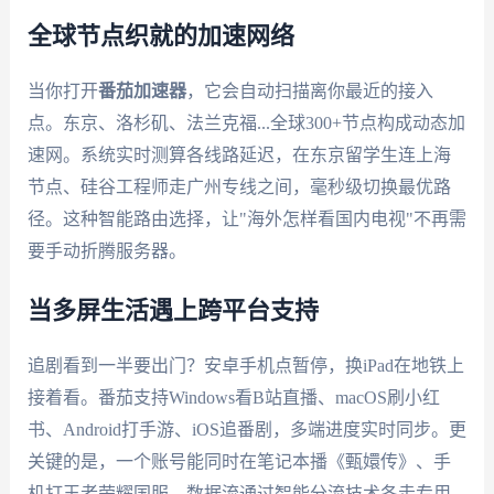
全球节点织就的加速网络
当你打开
番茄加速器
，它会自动扫描离你最近的接入
点。东京、洛杉矶、法兰克福...全球300+节点构成动态加
速网。系统实时测算各线路延迟，在东京留学生连上海
节点、硅谷工程师走广州专线之间，毫秒级切换最优路
径。这种智能路由选择，让"海外怎样看国内电视"不再需
要手动折腾服务器。
当多屏生活遇上跨平台支持
追剧看到一半要出门？安卓手机点暂停，换iPad在地铁上
接着看。番茄支持Windows看B站直播、macOS刷小红
书、Android打手游、iOS追番剧，多端进度实时同步。更
关键的是，一个账号能同时在笔记本播《甄嬛传》、手
机打王者荣耀国服，数据流通过智能分流技术各走专用