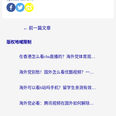
←
前一篇文章
版权地域限制
在香港怎么看cba直播的？海外党体育观赛终极指南：告别版权限制，畅享中文解说
海外党别愁！国外怎么看优酷视频？一招解决追剧、看直播难题
海外可以看b站吗手机？留学生亲测有效的回国加速指南
海外党必看：腾讯视频在国外如何解除地域限制？附优酷咪咕使用指南