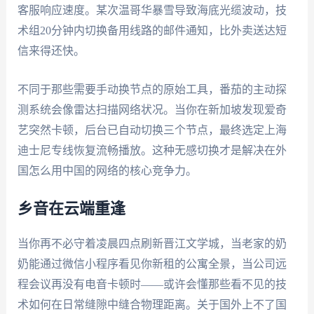
客服响应速度。某次温哥华暴雪导致海底光缆波动，技
术组20分钟内切换备用线路的邮件通知，比外卖送达短
信来得还快。
不同于那些需要手动换节点的原始工具，番茄的主动探
测系统会像雷达扫描网络状况。当你在新加坡发现爱奇
艺突然卡顿，后台已自动切换三个节点，最终选定上海
迪士尼专线恢复流畅播放。这种无感切换才是解决在外
国怎么用中国的网络的核心竞争力。
乡音在云端重逢
当你再不必守着凌晨四点刷新晋江文学城，当老家的奶
奶能通过微信小程序看见你新租的公寓全景，当公司远
程会议再没有电音卡顿时——或许会懂那些看不见的技
术如何在日常缝隙中缝合物理距离。关于国外上不了国