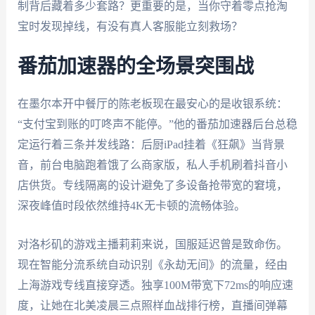
制背后藏着多少套路？更重要的是，当你守着零点抢淘
宝时发现掉线，有没有真人客服能立刻救场？
番茄加速器的全场景突围战
在墨尔本开中餐厅的陈老板现在最安心的是收银系统：
“支付宝到账的叮咚声不能停。”他的番茄加速器后台总稳
定运行着三条并发线路：后厨iPad挂着《狂飙》当背景
音，前台电脑跑着饿了么商家版，私人手机刷着抖音小
店供货。专线隔离的设计避免了多设备抢带宽的窘境，
深夜峰值时段依然维持4K无卡顿的流畅体验。
对洛杉矶的游戏主播莉莉来说，国服延迟曾是致命伤。
现在智能分流系统自动识别《永劫无间》的流量，经由
上海游戏专线直接穿透。独享100M带宽下72ms的响应速
度，让她在北美凌晨三点照样血战排行榜，直播间弹幕