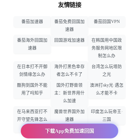
友情链接
番茄加速器
番茄免费回国加
番茄回国VPN
速器
番茄海外回国加
回国游戏加速器
在韩国用中国政
速器
务服务网地区限
制怎么办
在日本打不开御
海外打黑色幸存
台湾怎么玩塔防
剑情缘怎么办
者怎么不卡了
之光
酷狗到国外不能
国外打野兽领
澳洲打sky光·遇怎
用了吗知乎
主：新世界用什
么才能不卡
么加速
在马来西亚打不
魔兽世界国外加
印度怎么玩帝王·
开守望先锋怎么
速器
三国
办
下载App免费加速回国