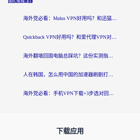
回国加速器
海外党必看：Malus VPN好用吗？和迅猛兔VPN对比哪个回国效果更好？附真实体验与避坑指南
Quickback VPN好用吗？和爱代理VPN对比哪个回国效果更好？
海外翻墙回国电脑总踩坑？这份实测指南帮你选对加速器（附ChickCNinitapMalus对比）
人在韩国，怎么用中国的加速器刷剧打游戏？这份真实体验指南给你答案
海外党必看：手机VPN下载+3步选对回国加速器，无缝刷国内资源不再愁
下载应用