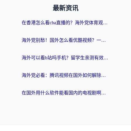
最新资讯
在香港怎么看cba直播的？海外党体育观赛终极指南：告别版权限制，畅享中文解说
海外党别愁！国外怎么看优酷视频？一招解决追剧、看直播难题
海外可以看b站吗手机？留学生亲测有效的回国加速指南
海外党必看：腾讯视频在国外如何解除地域限制？附优酷咪咕使用指南
在国外用什么软件能看国内的电视剧啊？留学生亲测有效的回国加速方案