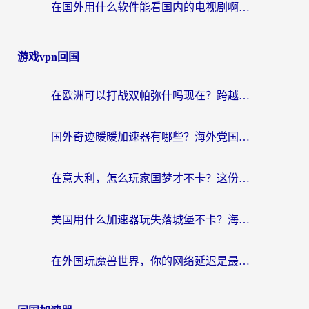
在国外用什么软件能看国内的电视剧啊？留学生亲测有效的回国加速方案
游戏vpn回国
在欧洲可以打战双帕弥什吗现在？跨越延迟墙的实战指南
国外奇迹暖暖加速器有哪些？海外党国服游戏畅玩终极指南（附亲测推荐）
在意大利，怎么玩家国梦才不卡？这份终极加速指南请收好
美国用什么加速器玩失落城堡不卡？海外党亲测有效的国服游戏加速指南
在外国玩魔兽世界，你的网络延迟是最大的敌人