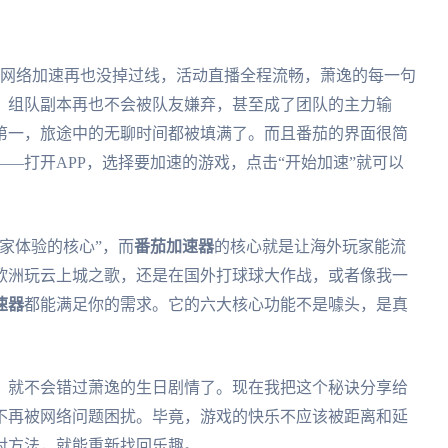
恋网络加速再也没掉过线，活动直播全程流畅，萧逸的每一句
，组队副本再也不会被队友嫌弃，甚至成了团队的主力输
第一，旅途中的无聊时间都被填满了。而且番茄的界面很简
—打开APP，选择要加速的游戏，点击“开始加速”就可以
家体验的核心”，而
番茄加速器
的核心就是让海外玩家能流
欧洲玩云上城之歌，还是在国外打球球大作战，或者像我一
速器
都能满足你的需求。它的六大核心功能不是噱头，是真
，就不会错过萧逸的生日剧情了。现在我把这个秘诀分享给
不再被网络问题困扰。毕竟，游戏的快乐不应该被距离和延
对方法，就能重新找回乐趣。