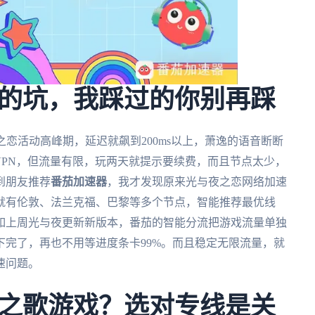
的坑，我踩过的你别再踩
之恋活动高峰期，延迟就飙到200ms以上，萧逸的语音断断
VPN，但流量有限，玩两天就提示要续费，而且节点太少，
到朋友推荐
番茄加速器
，我才发现原来光与夜之恋网络加速
就有伦敦、法兰克福、巴黎等多个节点，智能推荐最优线
如上周光与夜更新新版本，番茄的智能分流把游戏流量单独
就下完了，再也不用等进度条卡99%。而且稳定无限流量，就
速问题。
之歌游戏？选对专线是关