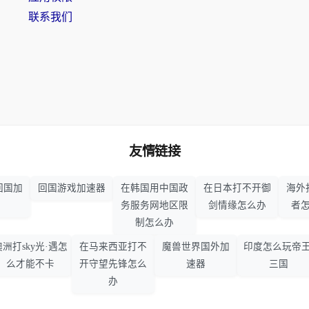
联系我们
友情链接
回国加
回国游戏加速器
在韩国用中国政
在日本打不开御
海外
务服务网地区限
剑情缘怎么办
者
制怎么办
澳洲打sky光·遇怎
在马来西亚打不
魔兽世界国外加
印度怎么玩帝王
么才能不卡
开守望先锋怎么
速器
三国
办