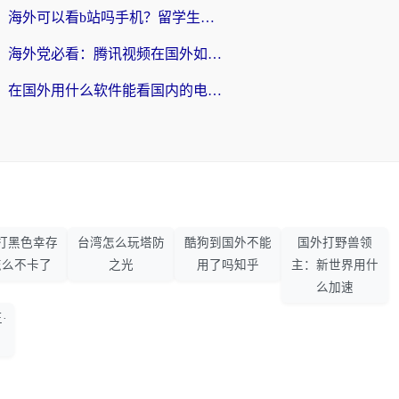
海外可以看b站吗手机？留学生亲测有效的回国加速指南
海外党必看：腾讯视频在国外如何解除地域限制？附优酷咪咕使用指南
在国外用什么软件能看国内的电视剧啊？留学生亲测有效的回国加速方案
打黑色幸存
台湾怎么玩塔防
酷狗到国外不能
国外打野兽领
怎么不卡了
之光
用了吗知乎
主：新世界用什
么加速
·