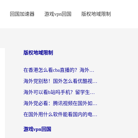
回国加速器
游戏vpn回国
版权地域限制
版权地域限制
在香港怎么看cba直播的？海外党体育观赛终极指南：告别版权限制，畅享中文解说
海外党别愁！国外怎么看优酷视频？一招解决追剧、看直播难题
海外可以看b站吗手机？留学生亲测有效的回国加速指南
海外党必看：腾讯视频在国外如何解除地域限制？附优酷咪咕使用指南
在国外用什么软件能看国内的电视剧啊？留学生亲测有效的回国加速方案
游戏vpn回国