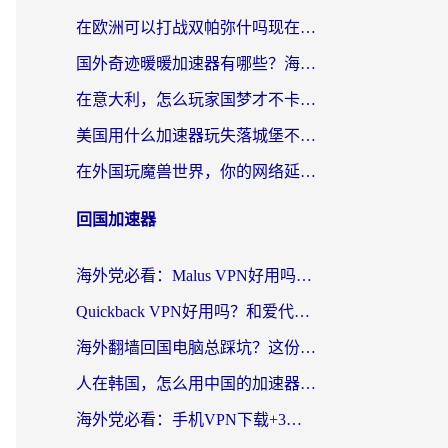
在欧洲可以打战双帕弥什吗现在？跨越延迟墙的实战指南
国外奇迹暖暖加速器有哪些？海外党国服游戏畅玩终极指南（附亲测推荐）
在意大利，怎么玩家国梦才不卡？这份终极加速指南请收好
美国用什么加速器玩失落城堡不卡？海外党亲测有效的国服游戏加速指南
在外国玩魔兽世界，你的网络延迟是最大的敌人
回国加速器
海外党必看：Malus VPN好用吗？和迅猛兔VPN对比哪个回国效果更好？附真实体验与避坑指南
Quickback VPN好用吗？和爱代理VPN对比哪个回国效果更好？
海外翻墙回国电脑总踩坑？这份实测指南帮你选对加速器（附ChickCNinitapMalus对比）
人在韩国，怎么用中国的加速器刷剧打游戏？这份真实体验指南给你答案
海外党必看：手机VPN下载+3步选对回国加速器，无缝刷国内资源不再愁