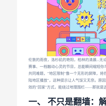
伦敦的雨夜，洛杉矶的艳阳，柏林的清晨...
赛事、一档触动心灵的节目，总能瞬间缩短你与
共同难题，"地区限制"像一个无形的屏障，将
陆地区播放"，这种提示让人气馁又无奈。原
效的"回家"方式，能绕过地理围栏——那就是
一、 不只是翻墙：