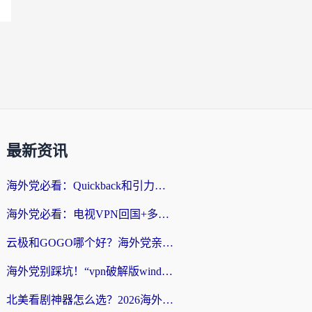
最新资讯
海外党必看：Quickback和引力好用吗？3分钟搞懂回国加速器怎么选
海外党必看：电视VPN回国+多设备无缝访问国内资源的实用指南
云极和GOGO哪个好？海外党亲测回国加速器选择指南（附iOS免费&Windows VPN实用技巧）
海外党别踩坑！“vpn破解版windows”真的能用？教你选对回国加速器无缝刷国内资源
北美看剧神器怎么选？2026海外华人无缝访问国内资源全攻略