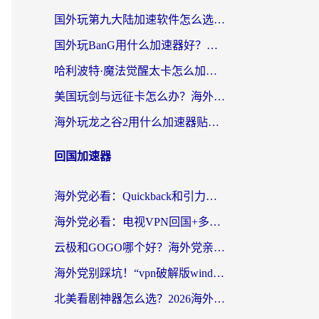
国外玩第九大陆加速软件怎么选？2026终极指南帮你告别延迟卡顿
国外玩BanG用什么加速器好？海外玩家亲测的国服游戏加速终极方案
哈利波特·魔法觉醒太卡怎么加速？海外党亲测有效的国服游戏加速指南
美国玩剑与远征卡怎么办？海外党亲测有效的国服游戏加速指南
海外玩龙之谷2用什么加速器贴吧？老玩家实测推荐，附新加坡猎魂觉醒国外剑与远征加速攻略
回国加速器
海外党必看：Quickback和引力好用吗？3分钟搞懂回国加速器怎么选
海外党必看：电视VPN回国+多设备无缝访问国内资源的实用指南
云极和GOGO哪个好？海外党亲测回国加速器选择指南（附iOS免费&Windows VPN实用技巧）
海外党别踩坑！“vpn破解版windows”真的能用？教你选对回国加速器无缝刷国内资源
北美看剧神器怎么选？2026海外华人无缝访问国内资源全攻略