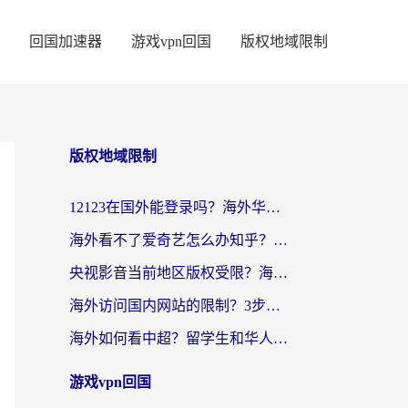
回国加速器
游戏vpn回国
版权地域限制
版权地域限制
12123在国外能登录吗？海外华人亲测有效的回国加速器选择指南
海外看不了爱奇艺怎么办知乎？留学生亲测有效的回国加速方案
央视影音当前地区版权受限？海外党看国内剧、追电视台的终极解决方案
海外访问国内网站的限制？3步教你无缝解锁国内资源（附实测最优工具）
海外如何看中超？留学生和华人的体育赛事观看终极指南（附欧洲杯奥运会观看技巧）
游戏vpn回国