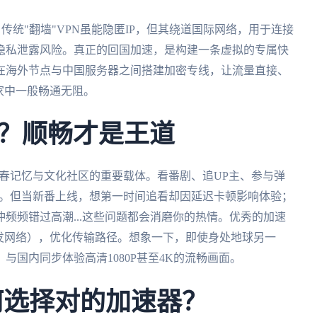
传统"翻墙"VPN虽能隐匿IP，但其绕道国际网络，用于连接
隐私泄露风险。真正的回国加速，是构建一条虚拟的专属快
在海外节点与中国服务器之间搭建加密专线，让流量直接、
家中一般畅通无阻。
i追番？顺畅才是王道
）是青春记忆与文化社区的重要载体。看番剧、追UP主、参与弹
畅。但当新番上线，想第一时间追看却因延迟卡顿影响体验；
频频错过高潮...这些问题都会消磨你的热情。优秀的加速
内容分发网络），优化传输路径。想象一下，即使身处地球另一
国内同步体验高清1080P甚至4K的流畅画面。
何选择对的加速器？