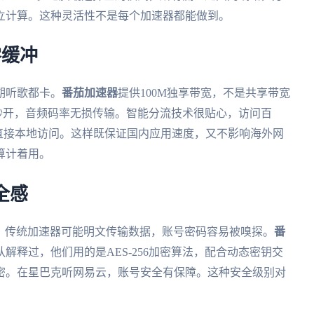
立计算。这种灵活性不是每个加速器都能做到。
零缓冲
期听歌都卡。
番茄加速器
提供100M独享带宽，不是共享带宽
V秒开，音频码率无损传输。智能分流技术很贴心，访问百
book直接本地访问。这样既保证国内应用速度，又不影响海外网
算计着用。
全感
识。传统加速器可能明文传输数据，账号密码容易被嗅探。
番
解释过，他们用的是AES-256加密算法，配合动态密钥交
密。在星巴克听网易云，账号安全有保障。这种安全级别对