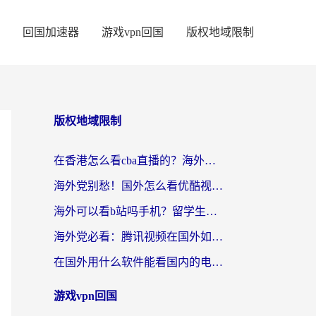
回国加速器
游戏vpn回国
版权地域限制
版权地域限制
在香港怎么看cba直播的？海外党体育观赛终极指南：告别版权限制，畅享中文解说
海外党别愁！国外怎么看优酷视频？一招解决追剧、看直播难题
海外可以看b站吗手机？留学生亲测有效的回国加速指南
海外党必看：腾讯视频在国外如何解除地域限制？附优酷咪咕使用指南
在国外用什么软件能看国内的电视剧啊？留学生亲测有效的回国加速方案
游戏vpn回国