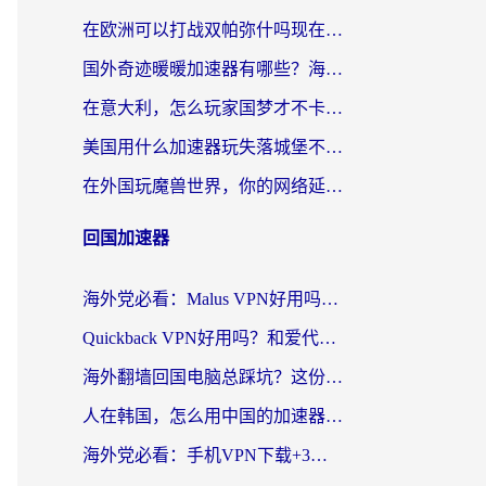
在欧洲可以打战双帕弥什吗现在？跨越延迟墙的实战指南
国外奇迹暖暖加速器有哪些？海外党国服游戏畅玩终极指南（附亲测推荐）
在意大利，怎么玩家国梦才不卡？这份终极加速指南请收好
美国用什么加速器玩失落城堡不卡？海外党亲测有效的国服游戏加速指南
在外国玩魔兽世界，你的网络延迟是最大的敌人
回国加速器
海外党必看：Malus VPN好用吗？和迅猛兔VPN对比哪个回国效果更好？附真实体验与避坑指南
Quickback VPN好用吗？和爱代理VPN对比哪个回国效果更好？
海外翻墙回国电脑总踩坑？这份实测指南帮你选对加速器（附ChickCNinitapMalus对比）
人在韩国，怎么用中国的加速器刷剧打游戏？这份真实体验指南给你答案
海外党必看：手机VPN下载+3步选对回国加速器，无缝刷国内资源不再愁