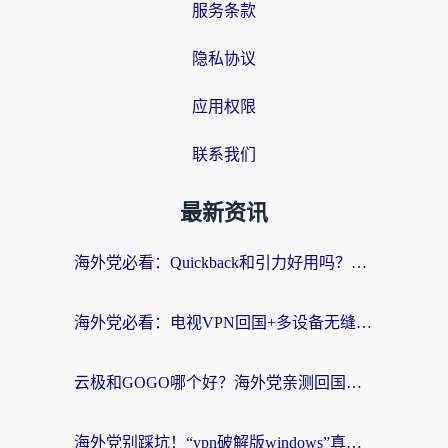
服务条款
隐私协议
应用权限
联系我们
最新资讯
海外党必看：Quickback和引力好用吗？3分钟搞懂回国加速器怎么选
海外党必看：电视VPN回国+多设备无缝访问国内资源的实用指南
云极和GOGO哪个好？海外党亲测回国加速器选择指南（附iOS免费&Windows VPN实用技巧）
海外党别踩坑！“vpn破解版windows”真的能用？教你选对回国加速器无缝刷国内资源