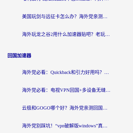
美国玩剑与远征卡怎么办？海外党亲测有效的国服游戏加速指南
海外玩龙之谷2用什么加速器贴吧？老玩家实测推荐，附新加坡猎魂觉醒国外剑与远征加速攻略
回国加速器
海外党必看：Quickback和引力好用吗？3分钟搞懂回国加速器怎么选
海外党必看：电视VPN回国+多设备无缝访问国内资源的实用指南
云极和GOGO哪个好？海外党亲测回国加速器选择指南（附iOS免费&Windows VPN实用技巧）
海外党别踩坑！“vpn破解版windows”真的能用？教你选对回国加速器无缝刷国内资源