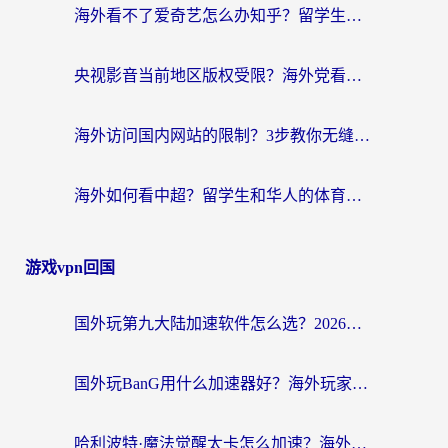
海外看不了爱奇艺怎么办知乎？留学生亲测有效的回国加速方案
央视影音当前地区版权受限？海外党看国内剧、追电视台的终极解决方案
海外访问国内网站的限制？3步教你无缝解锁国内资源（附实测最优工具）
海外如何看中超？留学生和华人的体育赛事观看终极指南（附欧洲杯奥运会观看技巧）
游戏vpn回国
国外玩第九大陆加速软件怎么选？2026终极指南帮你告别延迟卡顿
国外玩BanG用什么加速器好？海外玩家亲测的国服游戏加速终极方案
哈利波特·魔法觉醒太卡怎么加速？海外党亲测有效的国服游戏加速指南