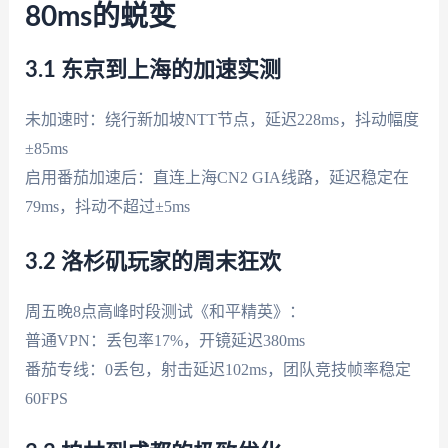
80ms的蜕变
3.1 东京到上海的加速实测
未加速时：绕行新加坡NTT节点，延迟228ms，抖动幅度
±85ms
启用番茄加速后：直连上海CN2 GIA线路，延迟稳定在
79ms，抖动不超过±5ms
3.2 洛杉矶玩家的周末狂欢
周五晚8点高峰时段测试《和平精英》：
普通VPN：丢包率17%，开镜延迟380ms
番茄专线：0丢包，射击延迟102ms，团队竞技帧率稳定
60FPS