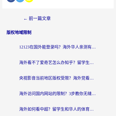
←
前一篇文章
版权地域限制
12123在国外能登录吗？海外华人亲测有效的回国加速器选择指南
海外看不了爱奇艺怎么办知乎？留学生亲测有效的回国加速方案
央视影音当前地区版权受限？海外党看国内剧、追电视台的终极解决方案
海外访问国内网站的限制？3步教你无缝解锁国内资源（附实测最优工具）
海外如何看中超？留学生和华人的体育赛事观看终极指南（附欧洲杯奥运会观看技巧）