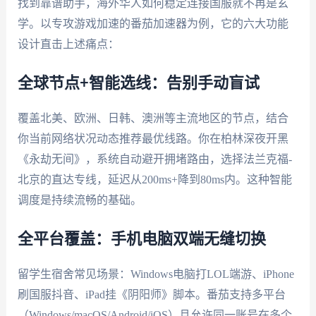
找到靠谱助手，海外华人如何稳定连接国服就不再是玄
学。以专攻游戏加速的番茄加速器为例，它的六大功能
设计直击上述痛点：
全球节点+智能选线：告别手动盲试
覆盖北美、欧洲、日韩、澳洲等主流地区的节点，结合
你当前网络状况动态推荐最优线路。你在柏林深夜开黑
《永劫无间》，系统自动避开拥堵路由，选择法兰克福-
北京的直达专线，延迟从200ms+降到80ms内。这种智能
调度是持续流畅的基础。
全平台覆盖：手机电脑双端无缝切换
留学生宿舍常见场景：Windows电脑打LOL端游、iPhone
刷国服抖音、iPad挂《阴阳师》脚本。番茄支持多平台
（Windows/macOS/Android/iOS）且允许同一账号在多个