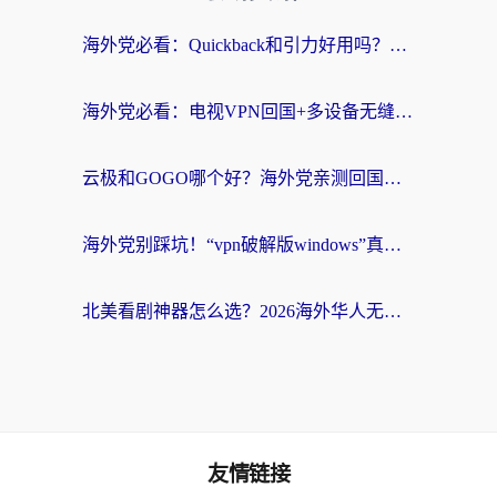
海外党必看：Quickback和引力好用吗？3分钟搞懂回国加速器怎么选
海外党必看：电视VPN回国+多设备无缝访问国内资源的实用指南
云极和GOGO哪个好？海外党亲测回国加速器选择指南（附iOS免费&Windows VPN实用技巧）
海外党别踩坑！“vpn破解版windows”真的能用？教你选对回国加速器无缝刷国内资源
北美看剧神器怎么选？2026海外华人无缝访问国内资源全攻略
友情链接