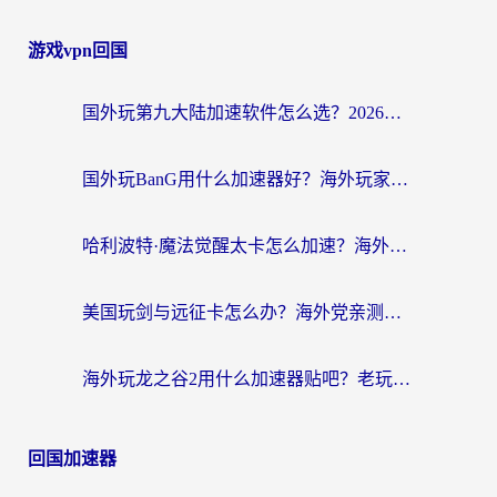
游戏vpn回国
国外玩第九大陆加速软件怎么选？2026终极指南帮你告别延迟卡顿
国外玩BanG用什么加速器好？海外玩家亲测的国服游戏加速终极方案
哈利波特·魔法觉醒太卡怎么加速？海外党亲测有效的国服游戏加速指南
美国玩剑与远征卡怎么办？海外党亲测有效的国服游戏加速指南
海外玩龙之谷2用什么加速器贴吧？老玩家实测推荐，附新加坡猎魂觉醒国外剑与远征加速攻略
回国加速器