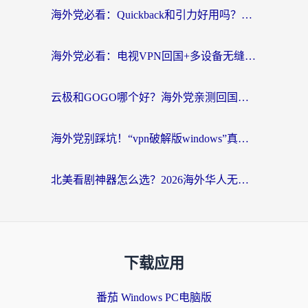
海外党必看：Quickback和引力好用吗？3分钟搞懂回国加速器怎么选
海外党必看：电视VPN回国+多设备无缝访问国内资源的实用指南
云极和GOGO哪个好？海外党亲测回国加速器选择指南（附iOS免费&Windows VPN实用技巧）
海外党别踩坑！“vpn破解版windows”真的能用？教你选对回国加速器无缝刷国内资源
北美看剧神器怎么选？2026海外华人无缝访问国内资源全攻略
下载应用
番茄 Windows PC电脑版