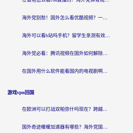
海外党别愁！国外怎么看优酷视频？一招解决追剧、看直播难题
海外可以看b站吗手机？留学生亲测有效的回国加速指南
海外党必看：腾讯视频在国外如何解除地域限制？附优酷咪咕使用指南
在国外用什么软件能看国内的电视剧啊？留学生亲测有效的回国加速方案
游戏vpn回国
在欧洲可以打战双帕弥什吗现在？跨越延迟墙的实战指南
国外奇迹暖暖加速器有哪些？海外党国服游戏畅玩终极指南（附亲测推荐）