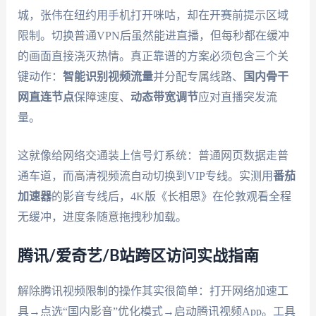
城，张伟在纽约用手机打开咪咕，却在开赛前提示区域
限制。切换普通VPN后虽然能进直播，但每秒都在缓冲
的画面直接浇灭热情。真正靠谱的方案必须包含三个关
键动作：
智能识别视频流量
并分配专属线路、
国内骨干
网直连节点
保障速度、
动态带宽调节
应对直播突发流
量。
这就像给网络交通装上信号灯系统：普通网页数据走普
通车道，而高清视频流自动切换到VIP专线。实测用
番茄
加速器
的影音专线后，4K版《长相思》在伦敦观看全程
无缓冲，进度条随意拖拽秒加载。
腾讯/爱奇艺/B站跨区访问实战指南
解除腾讯视频限制的操作其实很简单：打开网络加速工
具→点选“国内影音”优化模式→启动腾讯视频App。工具