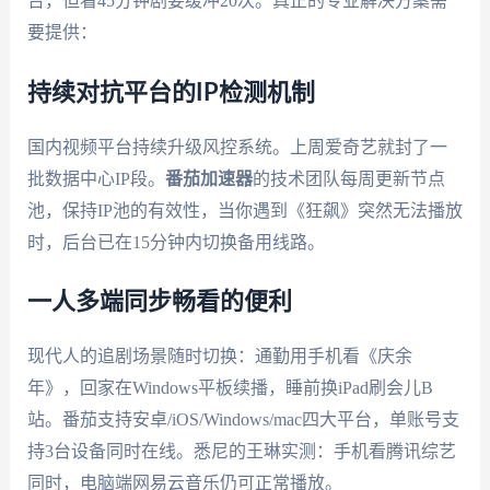
台，但看45分钟剧要缓冲20次。真正的专业解决方案需
要提供：
持续对抗平台的IP检测机制
国内视频平台持续升级风控系统。上周爱奇艺就封了一
批数据中心IP段。
番茄加速器
的技术团队每周更新节点
池，保持IP池的有效性，当你遇到《狂飙》突然无法播放
时，后台已在15分钟内切换备用线路。
一人多端同步畅看的便利
现代人的追剧场景随时切换：通勤用手机看《庆余
年》，回家在Windows平板续播，睡前换iPad刷会儿B
站。番茄支持安卓/iOS/Windows/mac四大平台，单账号支
持3台设备同时在线。悉尼的王琳实测：手机看腾讯综艺
同时，电脑端网易云音乐仍可正常播放。