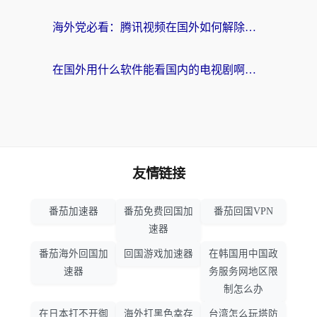
海外党必看：腾讯视频在国外如何解除地域限制？附优酷咪咕使用指南
在国外用什么软件能看国内的电视剧啊？留学生亲测有效的回国加速方案
友情链接
番茄加速器
番茄免费回国加
番茄回国VPN
速器
番茄海外回国加
回国游戏加速器
在韩国用中国政
速器
务服务网地区限
制怎么办
在日本打不开御
海外打黑色幸存
台湾怎么玩塔防