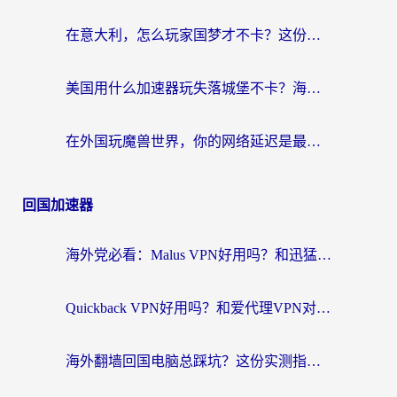
在意大利，怎么玩家国梦才不卡？这份终极加速指南请收好
美国用什么加速器玩失落城堡不卡？海外党亲测有效的国服游戏加速指南
在外国玩魔兽世界，你的网络延迟是最大的敌人
回国加速器
海外党必看：Malus VPN好用吗？和迅猛兔VPN对比哪个回国效果更好？附真实体验与避坑指南
Quickback VPN好用吗？和爱代理VPN对比哪个回国效果更好？
海外翻墙回国电脑总踩坑？这份实测指南帮你选对加速器（附ChickCNinitapMalus对比）