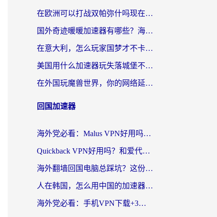
在欧洲可以打战双帕弥什吗现在？跨越延迟墙的实战指南
国外奇迹暖暖加速器有哪些？海外党国服游戏畅玩终极指南（附亲测推荐）
在意大利，怎么玩家国梦才不卡？这份终极加速指南请收好
美国用什么加速器玩失落城堡不卡？海外党亲测有效的国服游戏加速指南
在外国玩魔兽世界，你的网络延迟是最大的敌人
回国加速器
海外党必看：Malus VPN好用吗？和迅猛兔VPN对比哪个回国效果更好？附真实体验与避坑指南
Quickback VPN好用吗？和爱代理VPN对比哪个回国效果更好？
海外翻墙回国电脑总踩坑？这份实测指南帮你选对加速器（附ChickCNinitapMalus对比）
人在韩国，怎么用中国的加速器刷剧打游戏？这份真实体验指南给你答案
海外党必看：手机VPN下载+3步选对回国加速器，无缝刷国内资源不再愁