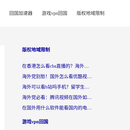
回国加速器
游戏vpn回国
版权地域限制
版权地域限制
在香港怎么看cba直播的？海外党体育观赛终极指南：告别版权限制，畅享中文解说
海外党别愁！国外怎么看优酷视频？一招解决追剧、看直播难题
海外可以看b站吗手机？留学生亲测有效的回国加速指南
海外党必看：腾讯视频在国外如何解除地域限制？附优酷咪咕使用指南
在国外用什么软件能看国内的电视剧啊？留学生亲测有效的回国加速方案
游戏vpn回国