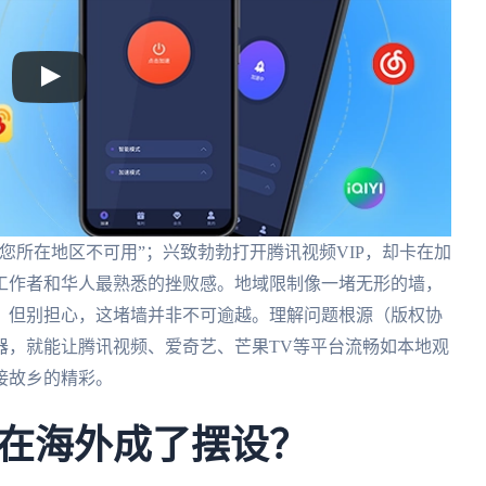
您所在地区不可用”；兴致勃勃打开腾讯视频VIP，却卡在加
工作者和华人最熟悉的挫败感。地域限制像一堵无形的墙，
。但别担心，这堵墙并非不可逾越。理解问题根源（版权协
器，就能让腾讯视频、爱奇艺、芒果TV等平台流畅如本地观
接故乡的精彩。
在海外成了摆设？