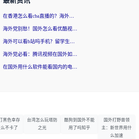
最新资讯
在香港怎么看cba直播的？海外党体育观赛终极指南：告别版权限制，畅享中文解说
海外党别愁！国外怎么看优酷视频？一招解决追剧、看直播难题
海外可以看b站吗手机？留学生亲测有效的回国加速指南
海外党必看：腾讯视频在国外如何解除地域限制？附优酷咪咕使用指南
在国外用什么软件能看国内的电视剧啊？留学生亲测有效的回国加速方案
打黑色幸存
台湾怎么玩塔防
酷狗到国外不能
国外打野兽领
怎么不卡了
之光
用了吗知乎
主：新世界用什
么加速