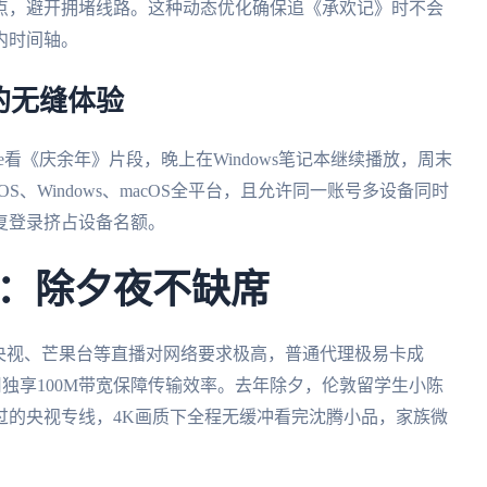
点，避开拥堵线路。这种动态优化确保追《承欢记》时不会
内时间轴。
的无缝体验
e看《庆余年》片段，晚上在Windows笔记本继续播放，周末
iOS、Windows、macOS全平台，且允许同一账号多设备同时
复登录挤占设备名额。
：除夕夜不缺席
央视、芒果台等直播对网络要求极高，普通代理极易卡成
用独享100M带宽保障传输效率。去年除夕，伦敦留学生小陈
过的央视专线，4K画质下全程无缓冲看完沈腾小品，家族微