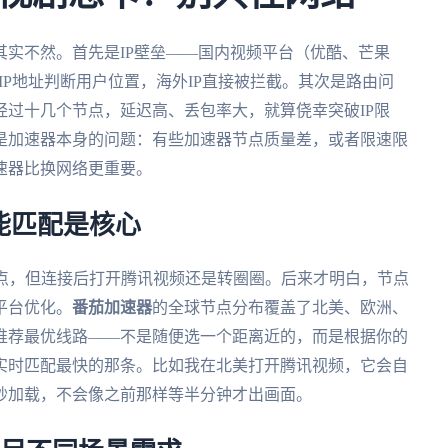
实不然。首先是IP壁垒——国内视频平台（优酷、芒果
IP地址判断用户位置，海外IP直接被拦截。其次是路由问
过十几个节点，延迟高、丢包率大，就算侥幸突破IP限
是加速器本身的问题：有些加速器节点质量差，或者限速限
速器比换网络更重要。
智能匹配是核心
节点，但连接后打开腾讯视频还是转圈圈。后来才明白，节点
平台优化。
番茄加速器
的全球节点分布覆盖了北美、欧洲、
推荐最优线路——不是随便选一个距离近的，而是根据你的
实时匹配最快的那条。比如我在北美打开腾讯视频，它会自
秒加载，不会像之前那样等半分钟才出画面。