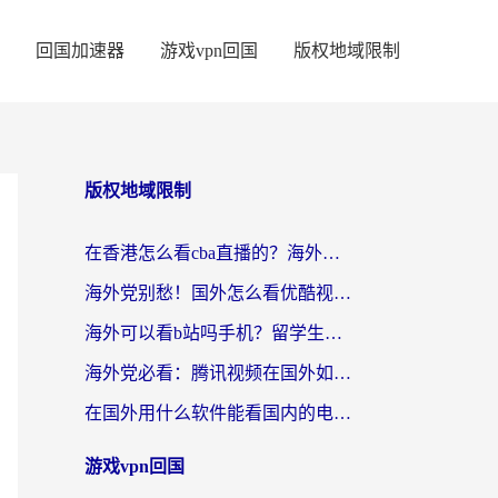
回国加速器
游戏vpn回国
版权地域限制
版权地域限制
在香港怎么看cba直播的？海外党体育观赛终极指南：告别版权限制，畅享中文解说
海外党别愁！国外怎么看优酷视频？一招解决追剧、看直播难题
海外可以看b站吗手机？留学生亲测有效的回国加速指南
海外党必看：腾讯视频在国外如何解除地域限制？附优酷咪咕使用指南
在国外用什么软件能看国内的电视剧啊？留学生亲测有效的回国加速方案
游戏vpn回国