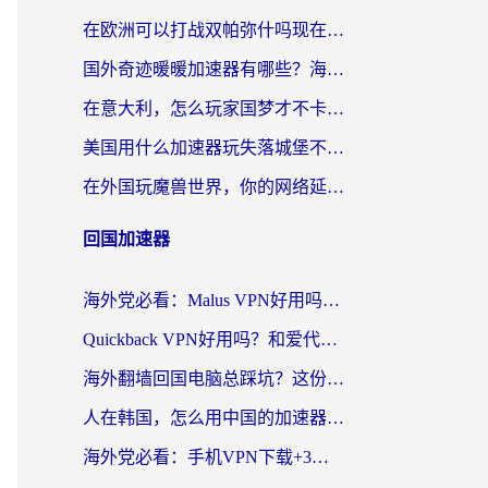
在欧洲可以打战双帕弥什吗现在？跨越延迟墙的实战指南
国外奇迹暖暖加速器有哪些？海外党国服游戏畅玩终极指南（附亲测推荐）
在意大利，怎么玩家国梦才不卡？这份终极加速指南请收好
美国用什么加速器玩失落城堡不卡？海外党亲测有效的国服游戏加速指南
在外国玩魔兽世界，你的网络延迟是最大的敌人
回国加速器
海外党必看：Malus VPN好用吗？和迅猛兔VPN对比哪个回国效果更好？附真实体验与避坑指南
Quickback VPN好用吗？和爱代理VPN对比哪个回国效果更好？
海外翻墙回国电脑总踩坑？这份实测指南帮你选对加速器（附ChickCNinitapMalus对比）
人在韩国，怎么用中国的加速器刷剧打游戏？这份真实体验指南给你答案
海外党必看：手机VPN下载+3步选对回国加速器，无缝刷国内资源不再愁