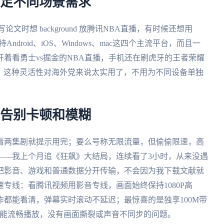
满足不同场景需求
文时想 background 放腾讯NBA直播，有时候还想用
持Android、iOS、Windows、mac这四个主流平台，而且一
着看勇士vs掘金的NBA直播，手机还在刷虎牙的王者荣耀
速。这种灵活性对海外党来说太实用了，不用为不同设备单独
，告别卡顿和模糊
看两集剧就提示用完；要么号称无限流量，但偷偷限速，高
——我上个月追《狂飙》大结局，连续看了3小时，从来没遇
把影音、游戏和普通数据分开传输，不会因为我下载文献就
专线：看腾讯视频用影音专线，画面始终保持1080P高
都能看清，弹幕实时滚动不延迟；最惊喜的是独享100M带
也能流畅播放，没有画面撕裂或声音不同步的问题。