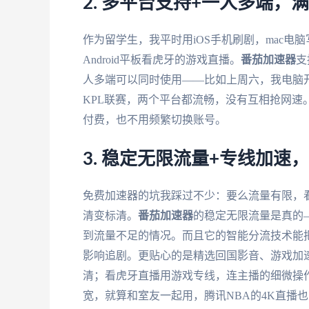
2. 多平台支持+一人多端，
作为留学生，我平时用iOS手机刷剧，mac电脑写论
Android平板看虎牙的游戏直播。
番茄加速器
支
人多端可以同时使用——比如上周六，我电脑开
KPL联赛，两个平台都流畅，没有互相抢网
付费，也不用频繁切换账号。
3. 稳定无限流量+专线加速
免费加速器的坑我踩过不少：要么流量有限，
清变标清。
番茄加速器
的稳定无限流量是真的
到流量不足的情况。而且它的智能分流技术能
影响追剧。更贴心的是精选回国影音、游戏加速
清；看虎牙直播用游戏专线，连主播的细微操作
宽，就算和室友一起用，腾讯NBA的4K直播