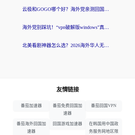
云极和GOGO哪个好？海外党亲测回国加速器选择指南（附iOS免费&Windows VPN实用技巧）
海外党别踩坑！“vpn破解版windows”真的能用？教你选对回国加速器无缝刷国内资源
北美看剧神器怎么选？2026海外华人无缝访问国内资源全攻略
友情链接
番茄加速器
番茄免费回国加
番茄回国VPN
速器
番茄海外回国加
回国游戏加速器
在韩国用中国政
速器
务服务网地区限