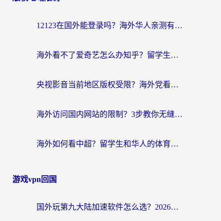
12123在国外能登录吗？海外华人亲测有效的回国加速器选择指南
海外看不了爱奇艺怎么办知乎？留学生亲测有效的回国加速方案
央视影音当前地区版权受限？海外党看国内剧、追电视台的终极解决方案
海外访问国内网站的限制？3步教你无缝解锁国内资源（附实测最优工具）
海外如何看中超？留学生和华人的体育赛事观看终极指南（附欧洲杯奥运会观看技巧）
游戏vpn回国
国外玩第九大陆加速软件怎么选？2026终极指南帮你告别延迟卡顿