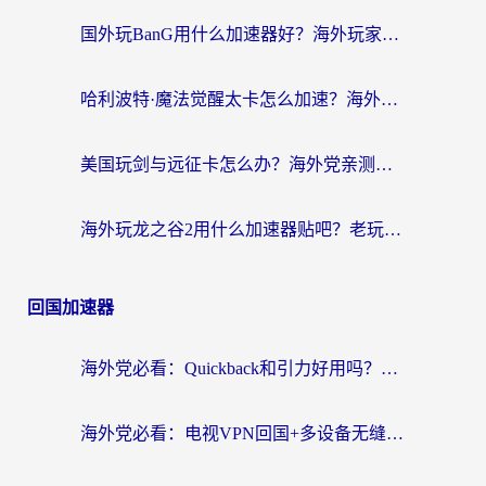
国外玩BanG用什么加速器好？海外玩家亲测的国服游戏加速终极方案
哈利波特·魔法觉醒太卡怎么加速？海外党亲测有效的国服游戏加速指南
美国玩剑与远征卡怎么办？海外党亲测有效的国服游戏加速指南
海外玩龙之谷2用什么加速器贴吧？老玩家实测推荐，附新加坡猎魂觉醒国外剑与远征加速攻略
回国加速器
海外党必看：Quickback和引力好用吗？3分钟搞懂回国加速器怎么选
海外党必看：电视VPN回国+多设备无缝访问国内资源的实用指南