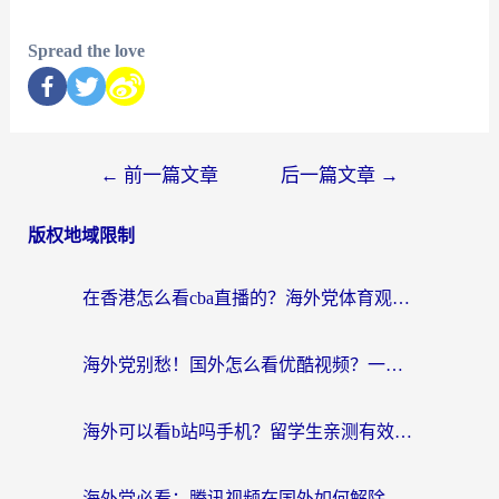
Spread the love
←
前一篇文章
后一篇文章
→
版权地域限制
在香港怎么看cba直播的？海外党体育观赛终极指南：告别版权限制，畅享中文解说
海外党别愁！国外怎么看优酷视频？一招解决追剧、看直播难题
海外可以看b站吗手机？留学生亲测有效的回国加速指南
海外党必看：腾讯视频在国外如何解除地域限制？附优酷咪咕使用指南