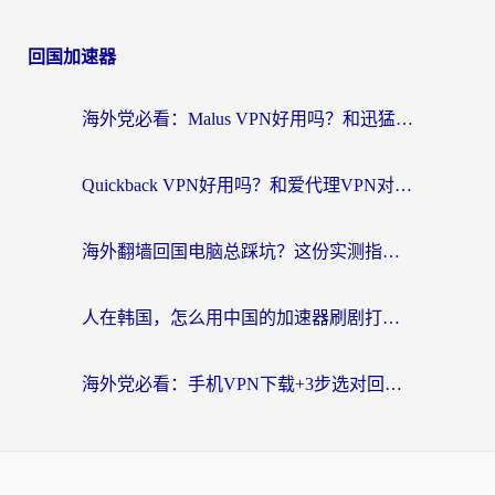
回国加速器
海外党必看：Malus VPN好用吗？和迅猛兔VPN对比哪个回国效果更好？附真实体验与避坑指南
Quickback VPN好用吗？和爱代理VPN对比哪个回国效果更好？
海外翻墙回国电脑总踩坑？这份实测指南帮你选对加速器（附ChickCNinitapMalus对比）
人在韩国，怎么用中国的加速器刷剧打游戏？这份真实体验指南给你答案
海外党必看：手机VPN下载+3步选对回国加速器，无缝刷国内资源不再愁