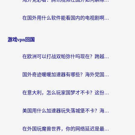
在国外用什么软件能看国内的电视剧啊？留学生亲测有效的回国加速方案
游戏vpn回国
在欧洲可以打战双帕弥什吗现在？跨越延迟墙的实战指南
国外奇迹暖暖加速器有哪些？海外党国服游戏畅玩终极指南（附亲测推荐）
在意大利，怎么玩家国梦才不卡？这份终极加速指南请收好
美国用什么加速器玩失落城堡不卡？海外党亲测有效的国服游戏加速指南
在外国玩魔兽世界，你的网络延迟是最大的敌人