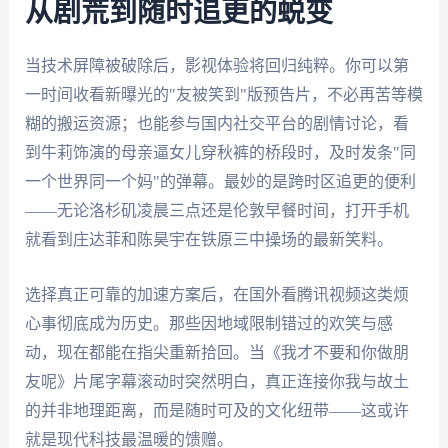
从剧荒到随时追更的蜕变
当技术屏障被破除后，影视体验将回归纯粹。你可以第
一时间收看新曝光的"友被笑到"版预告片，不必再苦等模
糊的搬运资源；也能参与国内社交平台的剧情讨论，看
到牛莉饰演的母亲逼女儿穿秋裤的桥段时，及时发条"同
一个世界同一个妈"的弹幕。最妙的是跨时区追更的便利
——无论洛杉矶凌晨三点还是伦敦早餐时间，打开手机
就看到庄达菲和陈昊宇在铁原三中操场的最新笑料。
选择真正可靠的加速方案后，在国外看腾讯视频这类烦
心事彻底成为历史。那些因地域限制错过的欢笑与感
动，现在都能在指尖重新拾回。当《我才不要和你做朋
友呢》片尾字幕滚动时突然明白，真正连接你我与故土
的并非地理距离，而是随时可及的文化纽带——这或许
就是现代科技最温暖的馈赠。