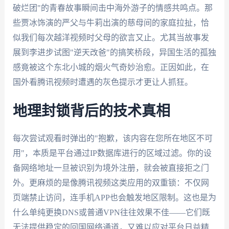
破烂团"的青春故事瞬间击中海外游子的情感共鸣点。那
些贾冰饰演的严父与牛莉出演的慈母间的家庭拉扯，恰
似我们每次越洋视频时父母的欲言又止。尤其当故事发
展到李进步试图"逆天改爸"的搞笑桥段，异国生活的孤独
感竟被这个东北小城的烟火气奇妙治愈。正因如此，在
国外看腾讯视频时遭遇的灰色提示才更让人抓狂。
地理封锁背后的技术真相
每次尝试观看时弹出的"抱歉，该内容在您所在地区不可
用"，本质是平台通过IP数据库进行的区域过滤。你的设
备网络地址一旦被识别为境外注册，就会被直接拒之门
外。更麻烦的是像腾讯视频这类应用的双重锁：不仅网
页端禁止访问，连手机APP也会触发地区限制。这也是为
什么单纯更换DNS或普通VPN往往效果不佳——它们既
无法提供稳定的回国网络通道，又难以应对平台日益精