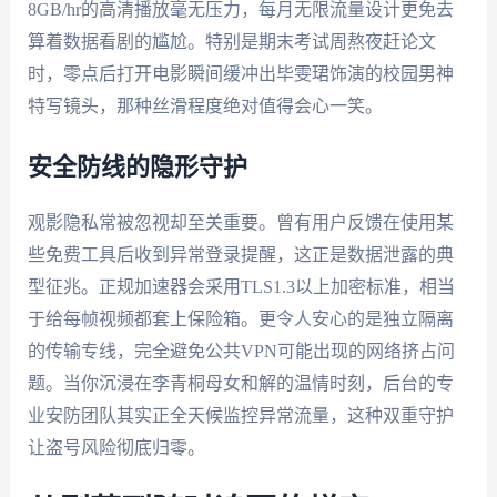
8GB/hr的高清播放毫无压力，每月无限流量设计更免去
算着数据看剧的尴尬。特别是期末考试周熬夜赶论文
时，零点后打开电影瞬间缓冲出毕雯珺饰演的校园男神
特写镜头，那种丝滑程度绝对值得会心一笑。
安全防线的隐形守护
观影隐私常被忽视却至关重要。曾有用户反馈在使用某
些免费工具后收到异常登录提醒，这正是数据泄露的典
型征兆。正规加速器会采用TLS1.3以上加密标准，相当
于给每帧视频都套上保险箱。更令人安心的是独立隔离
的传输专线，完全避免公共VPN可能出现的网络挤占问
题。当你沉浸在李青桐母女和解的温情时刻，后台的专
业安防团队其实正全天候监控异常流量，这种双重守护
让盗号风险彻底归零。