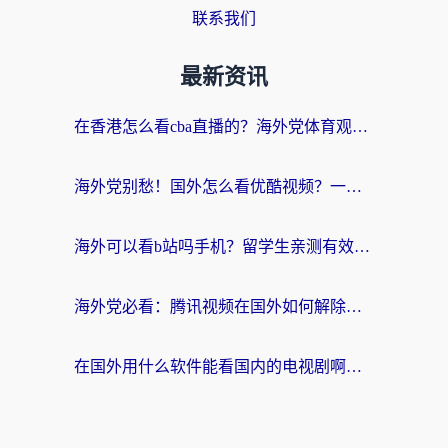
联系我们
最新资讯
在香港怎么看cba直播的？海外党体育观赛终极指南：告别版权限制，畅享中文解说
海外党别愁！国外怎么看优酷视频？一招解决追剧、看直播难题
海外可以看b站吗手机？留学生亲测有效的回国加速指南
海外党必看：腾讯视频在国外如何解除地域限制？附优酷咪咕使用指南
在国外用什么软件能看国内的电视剧啊？留学生亲测有效的回国加速方案