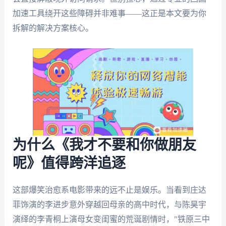
加速工具绕开这些障碍并非难事——这正是本文要为你
拆解的解决方案核心。
为什么《我才不要和你做朋友
呢》值得跨洋追逐
这部爆笑治愈系电影带来的远不止是娱乐。当看到庄达
菲饰演的李进步意外穿越回母亲的高中时代，与陈昊宇
演绎的李青桐上演母女变闺蜜的荒诞剧情时，"铁原三中