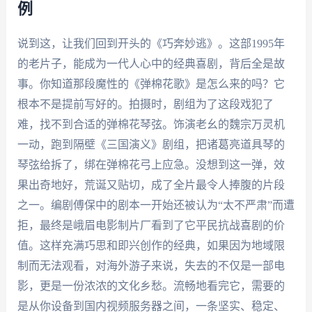
例
说到这，让我们回到开头的《巧奔妙逃》。这部1995年
的老片子，能成为一代人心中的经典喜剧，背后全是故
事。你知道那段魔性的《弹棉花歌》是怎么来的吗？它
根本不是提前写好的。拍摄时，剧组为了这段戏犯了
难，找不到合适的弹棉花琴弦。饰演老幺的魏宗万灵机
一动，跑到隔壁《三国演义》剧组，把诸葛亮道具琴的
琴弦给拆了，绑在弹棉花弓上应急。没想到这一弹，效
果出奇地好，荒诞又贴切，成了全片最令人捧腹的片段
之一。编剧傅保中的剧本一开始还被认为“太不严肃”而遭
拒，最终是峨眉电影制片厂看到了它平民抗战喜剧的价
值。这样充满巧思和即兴创作的经典，如果因为地域限
制而无法观看，对海外游子来说，失去的不仅是一部电
影，更是一份浓浓的文化乡愁。流畅地看完它，需要的
是从你设备到国内视频服务器之间，一条坚实、稳定、