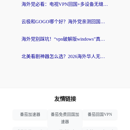
海外党必看：电视VPN回国+多设备无缝访问国内资源的实用指南
云极和GOGO哪个好？海外党亲测回国加速器选择指南（附iOS免费&Windows VPN实用技巧）
海外党别踩坑！“vpn破解版windows”真的能用？教你选对回国加速器无缝刷国内资源
北美看剧神器怎么选？2026海外华人无缝访问国内资源全攻略
友情链接
番茄加速器
番茄免费回国加
番茄回国VPN
速器