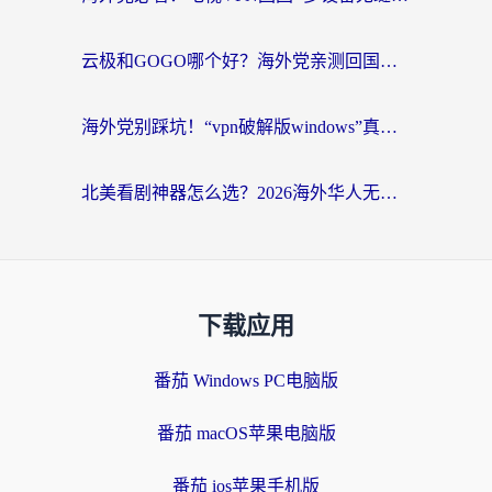
云极和GOGO哪个好？海外党亲测回国加速器选择指南（附iOS免费&Windows VPN实用技巧）
海外党别踩坑！“vpn破解版windows”真的能用？教你选对回国加速器无缝刷国内资源
北美看剧神器怎么选？2026海外华人无缝访问国内资源全攻略
下载应用
番茄 Windows PC电脑版
番茄 macOS苹果电脑版
番茄 ios苹果手机版