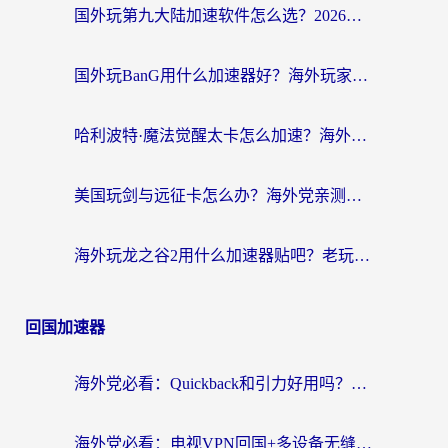
国外玩第九大陆加速软件怎么选？2026终极指南帮你告别延迟卡顿
国外玩BanG用什么加速器好？海外玩家亲测的国服游戏加速终极方案
哈利波特·魔法觉醒太卡怎么加速？海外党亲测有效的国服游戏加速指南
美国玩剑与远征卡怎么办？海外党亲测有效的国服游戏加速指南
海外玩龙之谷2用什么加速器贴吧？老玩家实测推荐，附新加坡猎魂觉醒国外剑与远征加速攻略
回国加速器
海外党必看：Quickback和引力好用吗？3分钟搞懂回国加速器怎么选
海外党必看：电视VPN回国+多设备无缝访问国内资源的实用指南