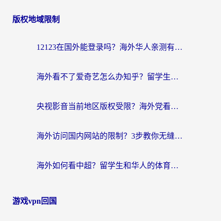
版权地域限制
12123在国外能登录吗？海外华人亲测有效的回国加速器选择指南
海外看不了爱奇艺怎么办知乎？留学生亲测有效的回国加速方案
央视影音当前地区版权受限？海外党看国内剧、追电视台的终极解决方案
海外访问国内网站的限制？3步教你无缝解锁国内资源（附实测最优工具）
海外如何看中超？留学生和华人的体育赛事观看终极指南（附欧洲杯奥运会观看技巧）
游戏vpn回国