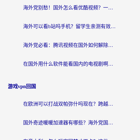
海外党别愁！国外怎么看优酷视频？一招解决追剧、看直播难题
海外可以看b站吗手机？留学生亲测有效的回国加速指南
海外党必看：腾讯视频在国外如何解除地域限制？附优酷咪咕使用指南
在国外用什么软件能看国内的电视剧啊？留学生亲测有效的回国加速方案
游戏vpn回国
在欧洲可以打战双帕弥什吗现在？跨越延迟墙的实战指南
国外奇迹暖暖加速器有哪些？海外党国服游戏畅玩终极指南（附亲测推荐）