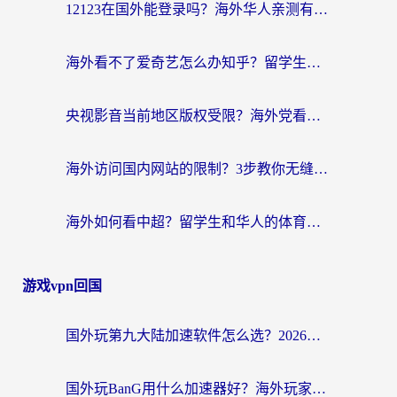
12123在国外能登录吗？海外华人亲测有效的回国加速器选择指南
海外看不了爱奇艺怎么办知乎？留学生亲测有效的回国加速方案
央视影音当前地区版权受限？海外党看国内剧、追电视台的终极解决方案
海外访问国内网站的限制？3步教你无缝解锁国内资源（附实测最优工具）
海外如何看中超？留学生和华人的体育赛事观看终极指南（附欧洲杯奥运会观看技巧）
游戏vpn回国
国外玩第九大陆加速软件怎么选？2026终极指南帮你告别延迟卡顿
国外玩BanG用什么加速器好？海外玩家亲测的国服游戏加速终极方案