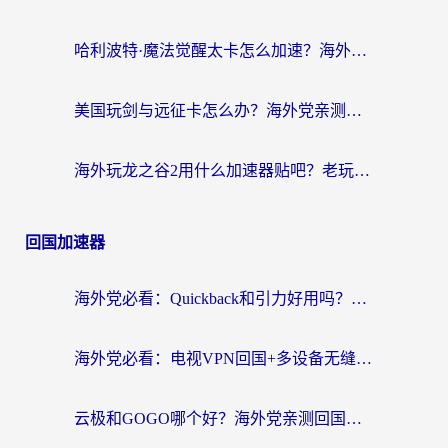
哈利波特·魔法觉醒太卡怎么加速？海外党亲测有效的国服游戏加速指南
美国玩剑与远征卡怎么办？海外党亲测有效的国服游戏加速指南
海外玩龙之谷2用什么加速器贴吧？老玩家实测推荐，附新加坡猎魂觉醒国外剑与远征加速攻略
回国加速器
海外党必看：Quickback和引力好用吗？3分钟搞懂回国加速器怎么选
海外党必看：电视VPN回国+多设备无缝访问国内资源的实用指南
云极和GOGO哪个好？海外党亲测回国加速器选择指南（附iOS免费&Windows VPN实用技巧）