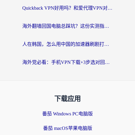
Quickback VPN好用吗？和爱代理VPN对比哪个回国效果更好？
海外翻墙回国电脑总踩坑？这份实测指南帮你选对加速器（附ChickCNinitapMalus对比）
人在韩国，怎么用中国的加速器刷剧打游戏？这份真实体验指南给你答案
海外党必看：手机VPN下载+3步选对回国加速器，无缝刷国内资源不再愁
下载应用
番茄 Windows PC电脑版
番茄 macOS苹果电脑版