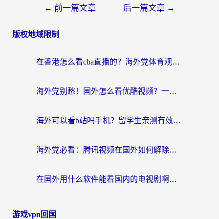
←
前一篇文章
后一篇文章
→
版权地域限制
在香港怎么看cba直播的？海外党体育观赛终极指南：告别版权限制，畅享中文解说
海外党别愁！国外怎么看优酷视频？一招解决追剧、看直播难题
海外可以看b站吗手机？留学生亲测有效的回国加速指南
海外党必看：腾讯视频在国外如何解除地域限制？附优酷咪咕使用指南
在国外用什么软件能看国内的电视剧啊？留学生亲测有效的回国加速方案
游戏vpn回国