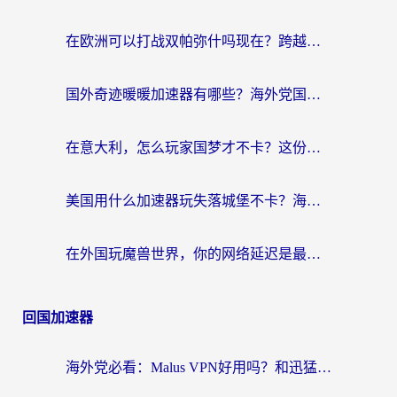
在欧洲可以打战双帕弥什吗现在？跨越延迟墙的实战指南
国外奇迹暖暖加速器有哪些？海外党国服游戏畅玩终极指南（附亲测推荐）
在意大利，怎么玩家国梦才不卡？这份终极加速指南请收好
美国用什么加速器玩失落城堡不卡？海外党亲测有效的国服游戏加速指南
在外国玩魔兽世界，你的网络延迟是最大的敌人
回国加速器
海外党必看：Malus VPN好用吗？和迅猛兔VPN对比哪个回国效果更好？附真实体验与避坑指南