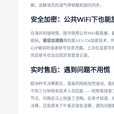
圈，连解说员的语气停顿都和国内同步。
安全加密：公共WiFi下也能
在海外的咖啡馆、图书馆用公共WiFi看直播
密码。
番茄加速器
用的是AES-256加密技
心IP被窃听或者账号信息泄露。上次在温哥华
完后账号也没出现异常登录记录。
实时售后：遇到问题不用慌
欧洲杯半决赛那天，我家的网络突然波动，直播
不到三分钟就有技术人员回复——他帮我排查
节点，切换后马上恢复了流畅。后来才知道，
决赛，还是周末下午看足球友谊赛，遇到问题