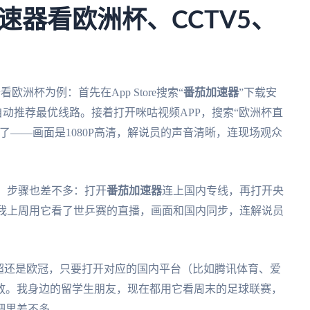
速器看欧洲杯、CCTV5、
洲杯为例：首先在App Store搜索“
番茄加速器
”下载安
自动推荐最优线路。接着打开咪咕视频APP，搜索“欧洲杯直
了——画面是1080P高清，解说员的声音清晰，连现场观众
题，步骤也差不多：打开
番茄加速器
连上国内专线，再打开央
看。我上周用它看了世乒赛的直播，画面和国内同步，连解说员
超还是欧冠，只要打开对应的国内平台（比如腾讯体育、爱
放。我身边的留学生朋友，现在都用它看周末的足球联赛，
吧里差不多。