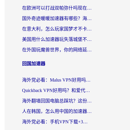
在欧洲可以打战双帕弥什吗现在？跨越延迟墙的实战指南
国外奇迹暖暖加速器有哪些？海外党国服游戏畅玩终极指南（附亲测推荐）
在意大利，怎么玩家国梦才不卡？这份终极加速指南请收好
美国用什么加速器玩失落城堡不卡？海外党亲测有效的国服游戏加速指南
在外国玩魔兽世界，你的网络延迟是最大的敌人
回国加速器
海外党必看：Malus VPN好用吗？和迅猛兔VPN对比哪个回国效果更好？附真实体验与避坑指南
Quickback VPN好用吗？和爱代理VPN对比哪个回国效果更好？
海外翻墙回国电脑总踩坑？这份实测指南帮你选对加速器（附ChickCNinitapMalus对比）
人在韩国，怎么用中国的加速器刷剧打游戏？这份真实体验指南给你答案
海外党必看：手机VPN下载+3步选对回国加速器，无缝刷国内资源不再愁