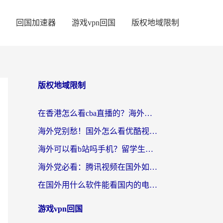
回国加速器
游戏vpn回国
版权地域限制
版权地域限制
在香港怎么看cba直播的？海外党体育观赛终极指南：告别版权限制，畅享中文解说
海外党别愁！国外怎么看优酷视频？一招解决追剧、看直播难题
海外可以看b站吗手机？留学生亲测有效的回国加速指南
海外党必看：腾讯视频在国外如何解除地域限制？附优酷咪咕使用指南
在国外用什么软件能看国内的电视剧啊？留学生亲测有效的回国加速方案
游戏vpn回国