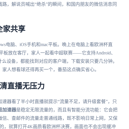
路，解说员喊出“绝杀”的瞬间，和国内朋友的微信消息同
全家共享
ows电脑、iOS手机和mac平板。晚上在电脑上看欧洲杯直
平板放在客厅，家人一起看中超联赛——它支持Android、
管你用什么设备，都能找到对应的客户端，下载安装只要几分钟。
，家人想看球还得再买一个，番茄这点确实省心。
高清直播无压力
速器看了半小时直播就提示“流量不足，请升级套餐”，只
茄加速器
是稳定无限流量的，而且有智能分流功能：它会把
微信、查邮件的流量走普通线路，既不影响日常上网，又保
M的，就算打开4K画质看欧洲杯决赛，画面也不会出现缓冲