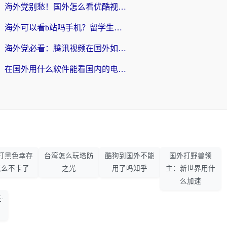
海外党别愁！国外怎么看优酷视频？一招解决追剧、看直播难题
海外可以看b站吗手机？留学生亲测有效的回国加速指南
海外党必看：腾讯视频在国外如何解除地域限制？附优酷咪咕使用指南
在国外用什么软件能看国内的电视剧啊？留学生亲测有效的回国加速方案
打黑色幸存
台湾怎么玩塔防
酷狗到国外不能
国外打野兽领
怎么不卡了
之光
用了吗知乎
主：新世界用什
么加速
·