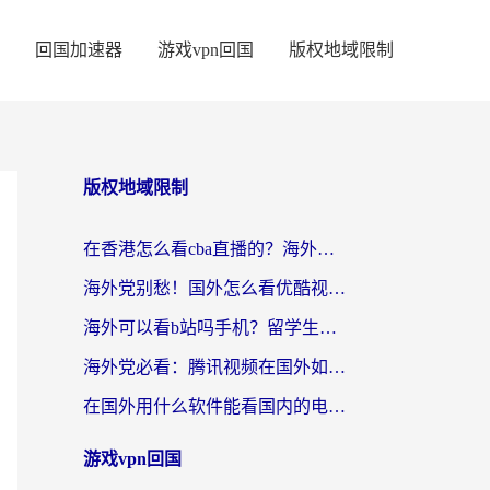
回国加速器
游戏vpn回国
版权地域限制
版权地域限制
在香港怎么看cba直播的？海外党体育观赛终极指南：告别版权限制，畅享中文解说
海外党别愁！国外怎么看优酷视频？一招解决追剧、看直播难题
海外可以看b站吗手机？留学生亲测有效的回国加速指南
海外党必看：腾讯视频在国外如何解除地域限制？附优酷咪咕使用指南
在国外用什么软件能看国内的电视剧啊？留学生亲测有效的回国加速方案
游戏vpn回国