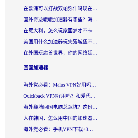
在欧洲可以打战双帕弥什吗现在？跨越延迟墙的实战指南
国外奇迹暖暖加速器有哪些？海外党国服游戏畅玩终极指南（附亲测推荐）
在意大利，怎么玩家国梦才不卡？这份终极加速指南请收好
美国用什么加速器玩失落城堡不卡？海外党亲测有效的国服游戏加速指南
在外国玩魔兽世界，你的网络延迟是最大的敌人
回国加速器
海外党必看：Malus VPN好用吗？和迅猛兔VPN对比哪个回国效果更好？附真实体验与避坑指南
Quickback VPN好用吗？和爱代理VPN对比哪个回国效果更好？
海外翻墙回国电脑总踩坑？这份实测指南帮你选对加速器（附ChickCNinitapMalus对比）
人在韩国，怎么用中国的加速器刷剧打游戏？这份真实体验指南给你答案
海外党必看：手机VPN下载+3步选对回国加速器，无缝刷国内资源不再愁