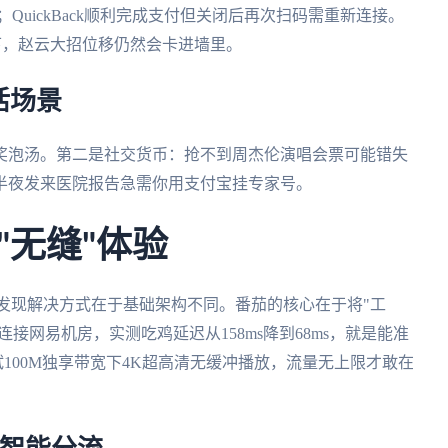
；QuickBack顺利完成支付但关闭后再次扫码需重新连接。
迟下，赵云大招位移仍然会卡进墙里。
活场景
奖泡汤。第二是社交货币：抢不到周杰伦演唱会票可能错失
半夜发来医院报告急需你用支付宝挂专家号。
"无缝"体验
结后，发现解决方式在于基础架构不同。番茄的核心在于将"工
接网易机房，实测吃鸡延迟从158ms降到68ms，就是能准
100M独享带宽下4K超高清无缓冲播放，流量无上限才敢在