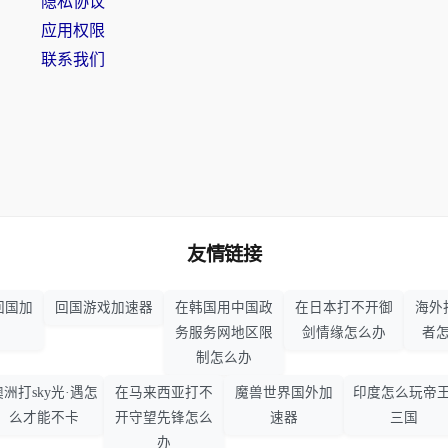
隐私协议
应用权限
联系我们
友情链接
回国加
回国游戏加速器
在韩国用中国政
在日本打不开御
海外
务服务网地区限
剑情缘怎么办
者
制怎么办
澳洲打sky光·遇怎
在马来西亚打不
魔兽世界国外加
印度怎么玩帝王
么才能不卡
开守望先锋怎么
速器
三国
办