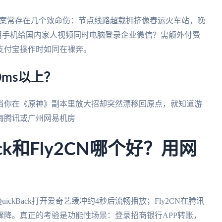
决方案常存在几个致命伤：节点线路超载拥挤像春运火车站，晚
用手机给国内家人视频同时电脑登录企业微信？需额外付费
支付宝操作时如同在裸奔。
ms以上？
当你在《原神》副本里放大招却突然漂移回原点，就知道游
海腾讯或广州网易机房
ck和Fly2CN哪个好？用网
ckBack打开爱奇艺缓冲约4秒后流畅播放；Fly2CN在腾讯
骤降。真正的考验是功能性场景：登录招商银行APP转账，