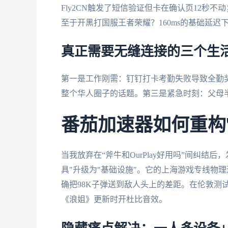
Fly2CN触发了短信验证但卡在确认页12秒不动
至于开黑打国服王者荣耀？160ms的基础延
真正需要无缝连接的三个生
第一是工作刚需：钉钉打卡考勤失败导致全勤
整个华人圈子的话题。第三是紧急时刻：父母
番茄加速器如何重构
当我放弃在“斧牛和OurPlay好用吗”间纠
具"升级为"基础设施"。它的上海游戏专线物理连
确把98K子弹送到敌人头上的差距。在伦敦测试
《浪姐》更新时开杜比音效。