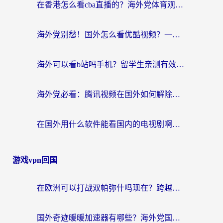
在香港怎么看cba直播的？海外党体育观赛终极指南：告别版权限制，畅享中文解说
海外党别愁！国外怎么看优酷视频？一招解决追剧、看直播难题
海外可以看b站吗手机？留学生亲测有效的回国加速指南
海外党必看：腾讯视频在国外如何解除地域限制？附优酷咪咕使用指南
在国外用什么软件能看国内的电视剧啊？留学生亲测有效的回国加速方案
游戏vpn回国
在欧洲可以打战双帕弥什吗现在？跨越延迟墙的实战指南
国外奇迹暖暖加速器有哪些？海外党国服游戏畅玩终极指南（附亲测推荐）