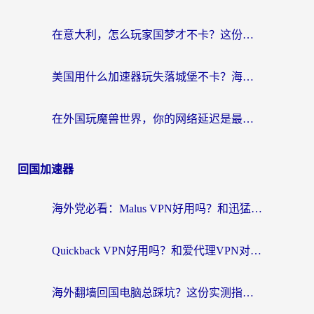
在意大利，怎么玩家国梦才不卡？这份终极加速指南请收好
美国用什么加速器玩失落城堡不卡？海外党亲测有效的国服游戏加速指南
在外国玩魔兽世界，你的网络延迟是最大的敌人
回国加速器
海外党必看：Malus VPN好用吗？和迅猛兔VPN对比哪个回国效果更好？附真实体验与避坑指南
Quickback VPN好用吗？和爱代理VPN对比哪个回国效果更好？
海外翻墙回国电脑总踩坑？这份实测指南帮你选对加速器（附ChickCNinitapMalus对比）