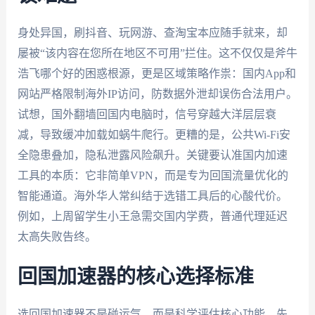
身处异国，刷抖音、玩网游、查淘宝本应随手就来，却
屡被“该内容在您所在地区不可用”拦住。这不仅仅是斧牛
浩飞哪个好的困惑根源，更是区域策略作祟：国内App和
网站严格限制海外IP访问，防数据外泄却误伤合法用户。
试想，国外翻墙回国内电脑时，信号穿越大洋层层衰
减，导致缓冲加载如蜗牛爬行。更糟的是，公共Wi-Fi安
全隐患叠加，隐私泄露风险飙升。关键要认准国内加速
工具的本质：它非简单VPN，而是专为回国流量优化的
智能通道。海外华人常纠结于选错工具后的心酸代价。
例如，上周留学生小王急需交国内学费，普通代理延迟
太高失败告终。
回国加速器的核心选择标准
选回国加速器不是碰运气，而是科学评估核心功能。先