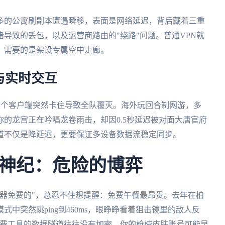
多的公寓刷副本遭遇瞬移，表面是网络延迟，背后藏着三重
导致的丢包，以及运营商路由的"绕路"问题。普通VPN就
，需要的是架设专属空中走廊。
与实时交互
某个客户端突然卡住导致全队覆灭。海外玩回合制网游，多
的龙宫正在吟唱龙卷雨击，却因0.5秒延迟被对面大唐官府
道不仅是降延迟，更要保证多设备数据流稳定同步。
神纪：危险的博弈
器免费的"，总忍不住想提醒：免费午餐最昂贵。去年在柏
中突然跳ping到460ms，眼睁睁看着狙击镜里的敌人反
—免费工具的数据隧道往往没有加密，你的枪械皮肤账号可能早