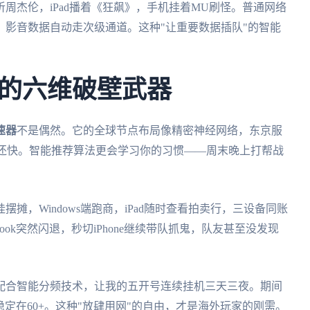
周杰伦，iPad播着《狂飙》，手机挂着MU刷怪。普通网络
影音数据自动走次级通道。这种"让重要数据插队"的智能
的六维破壁武器
速器
不是偶然。它的全球节点布局像精密神经网络，东京服
房还快。智能推荐算法更会学习你的习惯——周末晚上打帮战
。
摊，Windows端跑商，iPad随时查看拍卖行，三设备同账
ok突然闪退，秒切iPhone继续带队抓鬼，队友甚至没发现
配合智能分频技术，让我的五开号连续挂机三天三夜。期间
定在60+。这种"放肆用网"的自由，才是海外玩家的刚需。