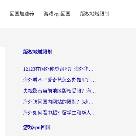
回国加速器
游戏vpn回国
版权地域限制
版权地域限制
12123在国外能登录吗？海外华人亲测有效的回国加速器选择指南
海外看不了爱奇艺怎么办知乎？留学生亲测有效的回国加速方案
央视影音当前地区版权受限？海外党看国内剧、追电视台的终极解决方案
海外访问国内网站的限制？3步教你无缝解锁国内资源（附实测最优工具）
海外如何看中超？留学生和华人的体育赛事观看终极指南（附欧洲杯奥运会观看技巧）
游戏vpn回国