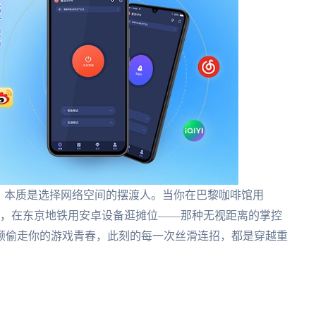
，本质是选择网络空间的摆渡人。当你在巴黎咖啡馆用
打服战，在东京地铁用安卓设备逛摊位——那种无视距离的掌控
顿偷走你的游戏青春，此刻的每一次丝滑连招，都是穿越重