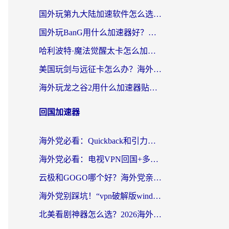
国外玩第九大陆加速软件怎么选？2026终极指南帮你告别延迟卡顿
国外玩BanG用什么加速器好？海外玩家亲测的国服游戏加速终极方案
哈利波特·魔法觉醒太卡怎么加速？海外党亲测有效的国服游戏加速指南
美国玩剑与远征卡怎么办？海外党亲测有效的国服游戏加速指南
海外玩龙之谷2用什么加速器贴吧？老玩家实测推荐，附新加坡猎魂觉醒国外剑与远征加速攻略
回国加速器
海外党必看：Quickback和引力好用吗？3分钟搞懂回国加速器怎么选
海外党必看：电视VPN回国+多设备无缝访问国内资源的实用指南
云极和GOGO哪个好？海外党亲测回国加速器选择指南（附iOS免费&Windows VPN实用技巧）
海外党别踩坑！“vpn破解版windows”真的能用？教你选对回国加速器无缝刷国内资源
北美看剧神器怎么选？2026海外华人无缝访问国内资源全攻略