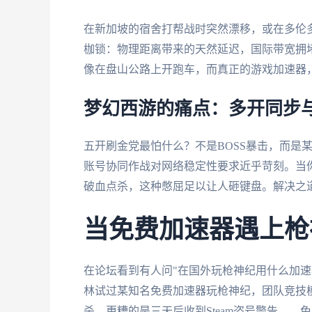
在新加坡的宿舍打帮战时突然漂移，或在多伦
枷锁：物理距离带来的天然延迟，国际带宽拥堵
像在盘山公路上开跑车，而真正的游戏加速器
梦幻西游的痛点：多开同步
五开刷金党最怕什么？不是BOSS暴击，而是
账号协同作战对网络稳定性要求近乎苛刻。当你
破血点杀，这种憋屈足以让人砸键盘。解决之
当免费加速器遇上枪
在论坛看到有人问"在国外玩枪神纪用什么加速
林试过某知名免费加速器玩枪神纪，团队竞技模式
杀。更糟的是三天后收到Steam盗号警告—