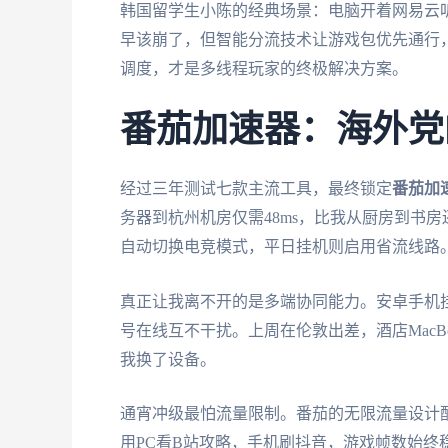
韩国留学生小陈的经典场景：电脑开着网易云听
早该崩了，但智能分流技术让游戏包优先通行，
调度，才是多线程玩家的终极解决方案。
番茄加速器：海外党
经过三年测试七款主流工具，最终锁定
番茄加
务器到杭州机房仅需48ms，比我从厨房到书
自动切换电竞模式，平日挂机则启用省流线路
真正让我离不开的是多端协同能力。安卓手机挂摆
号在线互不干扰。上周在伦敦出差，酒店MacBo
我换了设备。
通宵冲级最怕流量限制。番茄的无限流量设计
用PC看B站攻略，手机刷抖音，游戏帧数始终稳