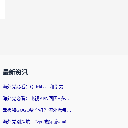
最新资讯
海外党必看：Quickback和引力好用吗？3分钟搞懂回国加速器怎么选
海外党必看：电视VPN回国+多设备无缝访问国内资源的实用指南
云极和GOGO哪个好？海外党亲测回国加速器选择指南（附iOS免费&Windows VPN实用技巧）
海外党别踩坑！“vpn破解版windows”真的能用？教你选对回国加速器无缝刷国内资源