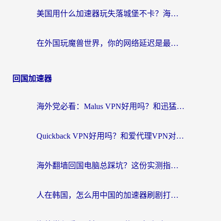
美国用什么加速器玩失落城堡不卡？海外党亲测有效的国服游戏加速指南
在外国玩魔兽世界，你的网络延迟是最大的敌人
回国加速器
海外党必看：Malus VPN好用吗？和迅猛兔VPN对比哪个回国效果更好？附真实体验与避坑指南
Quickback VPN好用吗？和爱代理VPN对比哪个回国效果更好？
海外翻墙回国电脑总踩坑？这份实测指南帮你选对加速器（附ChickCNinitapMalus对比）
人在韩国，怎么用中国的加速器刷剧打游戏？这份真实体验指南给你答案