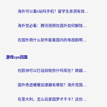
海外可以看b站吗手机？留学生亲测有效的回国加速指南
海外党必看：腾讯视频在国外如何解除地域限制？附优酷咪咕使用指南
在国外用什么软件能看国内的电视剧啊？留学生亲测有效的回国加速方案
游戏vpn回国
在欧洲可以打战双帕弥什吗现在？跨越延迟墙的实战指南
国外奇迹暖暖加速器有哪些？海外党国服游戏畅玩终极指南（附亲测推荐）
在意大利，怎么玩家国梦才不卡？这份终极加速指南请收好