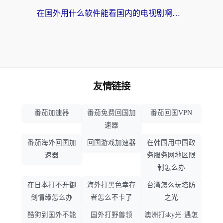
在国外用什么软件能看国内的电视剧啊？留学生亲测有效的回国加速方案
友情链接
番茄加速器
番茄免费回国加
番茄回国VPN
速器
番茄海外回国加
回国游戏加速器
在韩国用中国政
速器
务服务网地区限
制怎么办
在日本打不开御
海外打黑色幸存
台湾怎么玩塔防
剑情缘怎么办
者怎么不卡了
之光
酷狗到国外不能
国外打野兽领
澳洲打sky光·遇怎