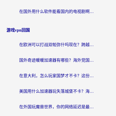
在国外用什么软件能看国内的电视剧啊？留学生亲测有效的回国加速方案
游戏vpn回国
在欧洲可以打战双帕弥什吗现在？跨越延迟墙的实战指南
国外奇迹暖暖加速器有哪些？海外党国服游戏畅玩终极指南（附亲测推荐）
在意大利，怎么玩家国梦才不卡？这份终极加速指南请收好
美国用什么加速器玩失落城堡不卡？海外党亲测有效的国服游戏加速指南
在外国玩魔兽世界，你的网络延迟是最大的敌人