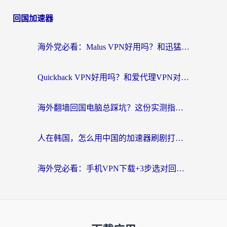
回国加速器
海外党必看：Malus VPN好用吗？和迅猛兔VPN对比哪个回国效果更好？附真实体验与避坑指南
Quickback VPN好用吗？和爱代理VPN对比哪个回国效果更好？
海外翻墙回国电脑总踩坑？这份实测指南帮你选对加速器（附ChickCNinitapMalus对比）
人在韩国，怎么用中国的加速器刷剧打游戏？这份真实体验指南给你答案
海外党必看：手机VPN下载+3步选对回国加速器，无缝刷国内资源不再愁