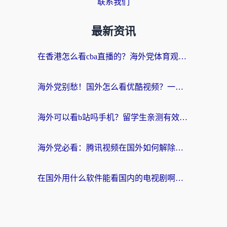
联系我们
最新资讯
在香港怎么看cba直播的？海外党体育观赛终极指南：告别版权限制，畅享中文解说
海外党别愁！国外怎么看优酷视频？一招解决追剧、看直播难题
海外可以看b站吗手机？留学生亲测有效的回国加速指南
海外党必看：腾讯视频在国外如何解除地域限制？附优酷咪咕使用指南
在国外用什么软件能看国内的电视剧啊？留学生亲测有效的回国加速方案