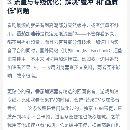
3. 流量与专线优化：解决“缓冲”和“画质
低”问题
看剧最烦的就是看到高潮部分突然缓冲，或者流量不够
用。
番茄加速器
是稳定无限流量的——不管你看多久，
都不用担心超量。而且它有智能分流技术：加速国内影
音平台的同时，国外网站（比如Google、Facebook）还能
正常使用，不用来回切换加速模式。比如我一边用番茄
加速看芒果TV，一边用浏览器查英文资料，两者互不影
响，效率很高。
更贴心的是，
番茄加速器
有精选的回国影音、游戏加速
专线。比如我看芒果TV的时候，会选“芒果TV专属影音
专线”——这条线路是专门优化过的，独享100M带宽，画
质开到4K都不会卡顿，进度条随便拉也能秒加载。之前
我用其他加速器看4K剧，总是缓冲不停，换番茄后再也