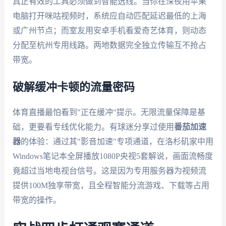
真正有效的工具必须做到智能选线。当你在深夜用苹果
电脑打开咪咕视频时，系统应自动匹配延迟最低的上海
或广州节点；而室友用安卓手机看爱奇艺体育，则动态
分配至杭州专用线路。两地数据完全独立传输互不抢占
带宽。
破解缓冲卡顿的流量密码
体育直播最怕看到"正在缓冲"提示。无限流量保障是基
础，更要看专线优化能力。有球迷分享过使用
番茄加速
器
的体验：通过其"影音加速"专项通道，在洛杉矶家中用
Windows笔记本全屏播放1080P央视5套解说，画面流畅度
竟超过当地电视台信号。这是因为专用服务器为视频流
提供100M独享带宽，且全程智能分流游戏、下载等占用
带宽的操作。