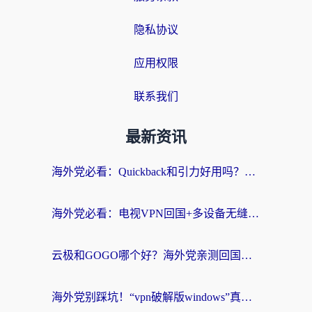
隐私协议
应用权限
联系我们
最新资讯
海外党必看：Quickback和引力好用吗？3分钟搞懂回国加速器怎么选
海外党必看：电视VPN回国+多设备无缝访问国内资源的实用指南
云极和GOGO哪个好？海外党亲测回国加速器选择指南（附iOS免费&Windows VPN实用技巧）
海外党别踩坑！“vpn破解版windows”真的能用？教你选对回国加速器无缝刷国内资源