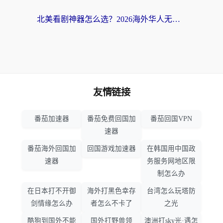
北美看剧神器怎么选？2026海外华人无缝访问国内资源全攻略
友情链接
番茄加速器
番茄免费回国加
番茄回国VPN
速器
番茄海外回国加
回国游戏加速器
在韩国用中国政
速器
务服务网地区限
制怎么办
在日本打不开御
海外打黑色幸存
台湾怎么玩塔防
剑情缘怎么办
者怎么不卡了
之光
酷狗到国外不能
国外打野兽领
澳洲打sky光·遇怎