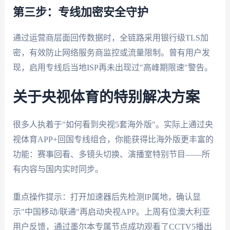
第三步：专线加密安全守护
通过运营商层面回传数据时，全链路采用银行级TLS加
密，有效防止网络服务商监控或流量限制。曾有用户发
现，启用专线后当地ISP再未出现过"高峰期限速"警告。
关于央视体育的特别解决方案
很多人执着于"如何看到央视5套海外版"。实际上通过央
视体育APP+回国专线组合，你能获得比海外版更丰富的
功能：赛事回看、多镜头切换、演播室特别节目——所
有内容与国内实时同步。
重点操作提示：打开加速器后先检测IP属地，确认显
示"中国移动/联通"再启动央视APP。上周有位澳大利亚
用户反馈，通过墨尔本专属节点成功观看了CCTV5播出