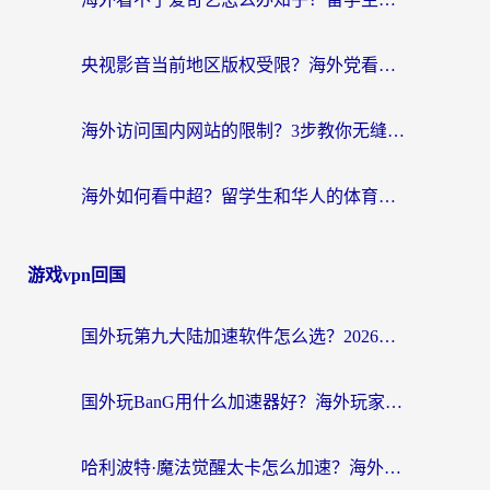
央视影音当前地区版权受限？海外党看国内剧、追电视台的终极解决方案
海外访问国内网站的限制？3步教你无缝解锁国内资源（附实测最优工具）
海外如何看中超？留学生和华人的体育赛事观看终极指南（附欧洲杯奥运会观看技巧）
游戏vpn回国
国外玩第九大陆加速软件怎么选？2026终极指南帮你告别延迟卡顿
国外玩BanG用什么加速器好？海外玩家亲测的国服游戏加速终极方案
哈利波特·魔法觉醒太卡怎么加速？海外党亲测有效的国服游戏加速指南