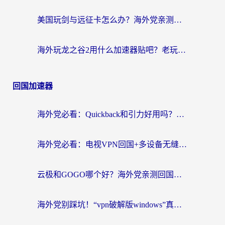
美国玩剑与远征卡怎么办？海外党亲测有效的国服游戏加速指南
海外玩龙之谷2用什么加速器贴吧？老玩家实测推荐，附新加坡猎魂觉醒国外剑与远征加速攻略
回国加速器
海外党必看：Quickback和引力好用吗？3分钟搞懂回国加速器怎么选
海外党必看：电视VPN回国+多设备无缝访问国内资源的实用指南
云极和GOGO哪个好？海外党亲测回国加速器选择指南（附iOS免费&Windows VPN实用技巧）
海外党别踩坑！“vpn破解版windows”真的能用？教你选对回国加速器无缝刷国内资源