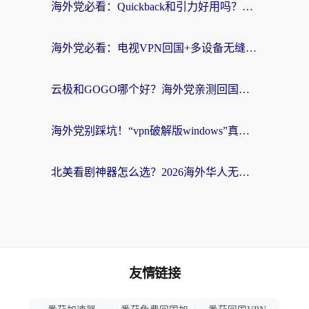
海外党必看：Quickback和引力好用吗？3分钟搞懂回国加速器怎么选
海外党必看：电视VPN回国+多设备无缝访问国内资源的实用指南
云极和GOGO哪个好？海外党亲测回国加速器选择指南（附iOS免费&Windows VPN实用技巧）
海外党别踩坑！“vpn破解版windows”真的能用？教你选对回国加速器无缝刷国内资源
北美看剧神器怎么选？2026海外华人无缝访问国内资源全攻略
友情链接