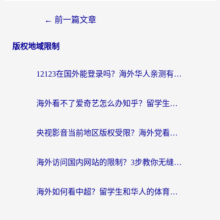
←
前一篇文章
版权地域限制
12123在国外能登录吗？海外华人亲测有效的回国加速器选择指南
海外看不了爱奇艺怎么办知乎？留学生亲测有效的回国加速方案
央视影音当前地区版权受限？海外党看国内剧、追电视台的终极解决方案
海外访问国内网站的限制？3步教你无缝解锁国内资源（附实测最优工具）
海外如何看中超？留学生和华人的体育赛事观看终极指南（附欧洲杯奥运会观看技巧）