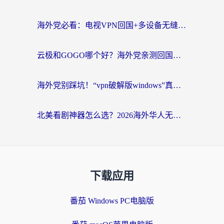
海外党必看：电视VPN回国+多设备无缝访问国内资源的实用指南
云极和GOGO哪个好？海外党亲测回国加速器选择指南（附iOS免费&Windows VPN实用技巧）
海外党别踩坑！“vpn破解版windows”真的能用？教你选对回国加速器无缝刷国内资源
北美看剧神器怎么选？2026海外华人无缝访问国内资源全攻略
下载应用
番茄 Windows PC电脑版