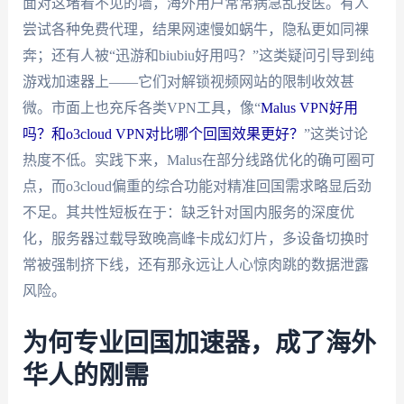
面对这堵看不见的墙，海外用户常常病急乱投医。有人
尝试各种免费代理，结果网速慢如蜗牛，隐私更如同裸
奔；还有人被“迅游和biubiu好用吗？”这类疑问引导到纯
游戏加速器上——它们对解锁视频网站的限制收效甚
微。市面上也充斥各类VPN工具，像“
Malus VPN好用
吗？和o3cloud VPN对比哪个回国效果更好？
”这类讨论
热度不低。实践下来，Malus在部分线路优化的确可圈可
点，而o3cloud偏重的综合功能对精准回国需求略显后劲
不足。其共性短板在于：缺乏针对国内服务的深度优
化，服务器过载导致晚高峰卡成幻灯片，多设备切换时
常被强制挤下线，还有那永远让人心惊肉跳的数据泄露
风险。
为何专业回国加速器，成了海外
华人的刚需