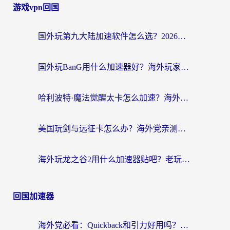
游戏vpn回国
国外玩第九大陆加速软件怎么选？2026终极指南帮你告别延迟卡顿
国外玩BanG用什么加速器好？海外玩家亲测的国服游戏加速终极方案
哈利波特·魔法觉醒太卡怎么加速？海外党亲测有效的国服游戏加速指南
美国玩剑与远征卡怎么办？海外党亲测有效的国服游戏加速指南
海外玩龙之谷2用什么加速器贴吧？老玩家实测推荐，附新加坡猎魂觉醒国外剑与远征加速攻略
回国加速器
海外党必看：Quickback和引力好用吗？3分钟搞懂回国加速器怎么选