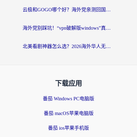
云极和GOGO哪个好？海外党亲测回国加速器选择指南（附iOS免费&Windows VPN实用技巧）
海外党别踩坑！“vpn破解版windows”真的能用？教你选对回国加速器无缝刷国内资源
北美看剧神器怎么选？2026海外华人无缝访问国内资源全攻略
下载应用
番茄 Windows PC电脑版
番茄 macOS苹果电脑版
番茄 ios苹果手机版