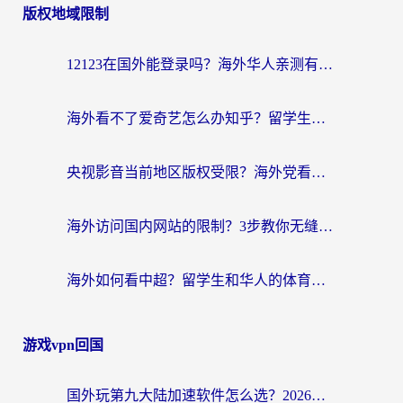
版权地域限制
12123在国外能登录吗？海外华人亲测有效的回国加速器选择指南
海外看不了爱奇艺怎么办知乎？留学生亲测有效的回国加速方案
央视影音当前地区版权受限？海外党看国内剧、追电视台的终极解决方案
海外访问国内网站的限制？3步教你无缝解锁国内资源（附实测最优工具）
海外如何看中超？留学生和华人的体育赛事观看终极指南（附欧洲杯奥运会观看技巧）
游戏vpn回国
国外玩第九大陆加速软件怎么选？2026终极指南帮你告别延迟卡顿