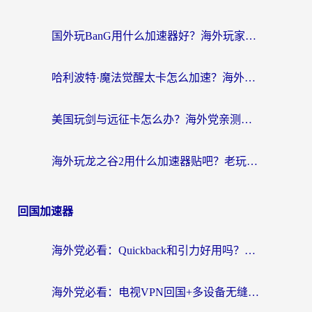
国外玩BanG用什么加速器好？海外玩家亲测的国服游戏加速终极方案
哈利波特·魔法觉醒太卡怎么加速？海外党亲测有效的国服游戏加速指南
美国玩剑与远征卡怎么办？海外党亲测有效的国服游戏加速指南
海外玩龙之谷2用什么加速器贴吧？老玩家实测推荐，附新加坡猎魂觉醒国外剑与远征加速攻略
回国加速器
海外党必看：Quickback和引力好用吗？3分钟搞懂回国加速器怎么选
海外党必看：电视VPN回国+多设备无缝访问国内资源的实用指南