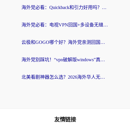
海外党必看：Quickback和引力好用吗？3分钟搞懂回国加速器怎么选
海外党必看：电视VPN回国+多设备无缝访问国内资源的实用指南
云极和GOGO哪个好？海外党亲测回国加速器选择指南（附iOS免费&Windows VPN实用技巧）
海外党别踩坑！“vpn破解版windows”真的能用？教你选对回国加速器无缝刷国内资源
北美看剧神器怎么选？2026海外华人无缝访问国内资源全攻略
友情链接