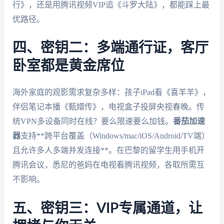
行》，还是用腾讯视频VIP追《斗罗大陆》，都能踩上最
优路径。
四、密钥二：多端通行证，客厅
卧室都是黄金席位
海外家庭的观影需求复杂多样：孩子iPad看《喜羊羊》，
伴侣笔记本播《甄嬛传》，电视盒子投屏央视春晚。传
统VPN多设备同时在线？要么限速要么加钱。
番茄加速
器
支持**跨平台覆盖（Windows/mac/iOS/Android/TV端）
且允许多人多端并发连接**。在巴黎的留学生用手机开
腾讯会议，悉尼的爸妈在电视看腾讯视频，各取所需互
不影响。
五、密钥三：VIP专属通道，让