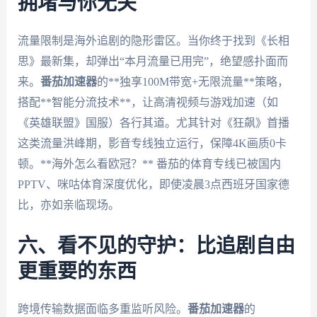
拥堵与你无关
流量限制是海外追剧的隐形雷区。当你终于找到《长相
思》最新集，却弹出“本月流量已用完”，绝望感扑面而
来。
番茄加速器
的**独享100M带宽+无限流量**策略，
搭配**智能分流技术**，让高清视频与游戏加速（如
《英雄联盟》国服）各行其道。尤其针对《狂飙》首播
这类流量洪峰期，影音专线独立运行，保障4K画质0卡
顿。**海外怎么看欧冠？** 番茄的体育专线已被国内
PPTV、咪咕体育深度优化，即使凌晨3点西班牙国家德
比，亦如亲临现场。
六、看不见的守护：比追剧自由
更重要的东西
跨境传输数据面临多重监听风险。
番茄加速器
的