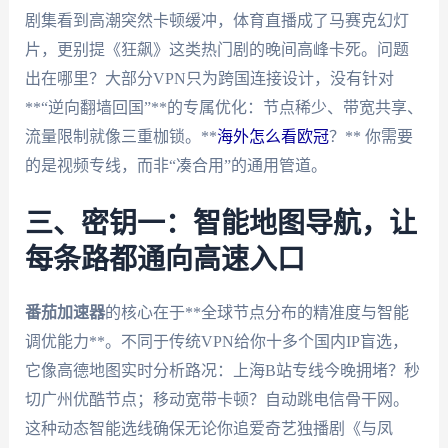
剧集看到高潮突然卡顿缓冲，体育直播成了马赛克幻灯
片，更别提《狂飙》这类热门剧的晚间高峰卡死。问题
出在哪里？大部分VPN只为跨国连接设计，没有针对
**“逆向翻墙回国”**的专属优化：节点稀少、带宽共享、
流量限制就像三重枷锁。**
海外怎么看欧冠
？** 你需要
的是视频专线，而非“凑合用”的通用管道。
三、密钥一：智能地图导航，让
每条路都通向高速入口
番茄加速器
的核心在于**全球节点分布的精准度与智能
调优能力**。不同于传统VPN给你十多个国内IP盲选，
它像高德地图实时分析路况：上海B站专线今晚拥堵？秒
切广州优酷节点；移动宽带卡顿？自动跳电信骨干网。
这种动态智能选线确保无论你追爱奇艺独播剧《与凤