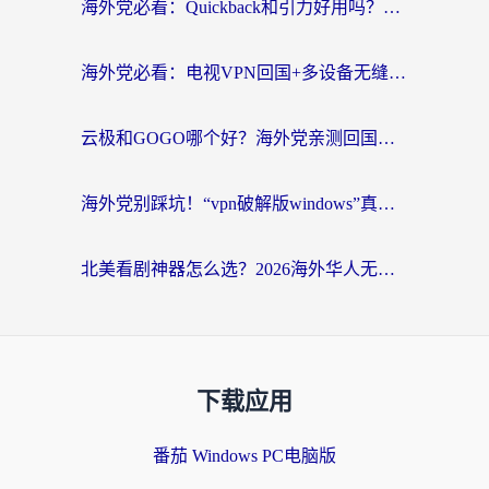
海外党必看：Quickback和引力好用吗？3分钟搞懂回国加速器怎么选
海外党必看：电视VPN回国+多设备无缝访问国内资源的实用指南
云极和GOGO哪个好？海外党亲测回国加速器选择指南（附iOS免费&Windows VPN实用技巧）
海外党别踩坑！“vpn破解版windows”真的能用？教你选对回国加速器无缝刷国内资源
北美看剧神器怎么选？2026海外华人无缝访问国内资源全攻略
下载应用
番茄 Windows PC电脑版