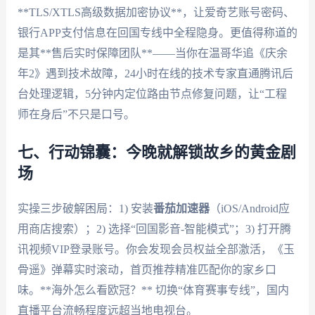
**TLS/XTLS高级数据加密协议**，让爱奇艺账号密码、
银行APP支付信息在回国专线中全程隐身。更值得称道的
是其**售后实时保障团队**——当你在温哥华追《庆余
年2》遇到技术故障，24小时在线的技术专家直通腾讯后
台处理逻辑，5分钟内定位路由节点修复问题，让“工程
师在身后”不只是口号。
七、行动锦囊：今晚就解锁故乡的黄金剧
场
实操三步破解困局：1) 安装
番茄加速器
（iOS/Android应
用商店搜索）；2) 选择“回国影音-智能模式”；3) 打开腾
讯视频VIP登录账号。你会发现会员权益全部激活，《玉
骨遥》弹幕实时滚动，首页推荐精准匹配你的家乡口
味。**海外怎么看欧冠？** 切换“体育赛事专线”，国内
直播平台流畅程度远超当地电视台。