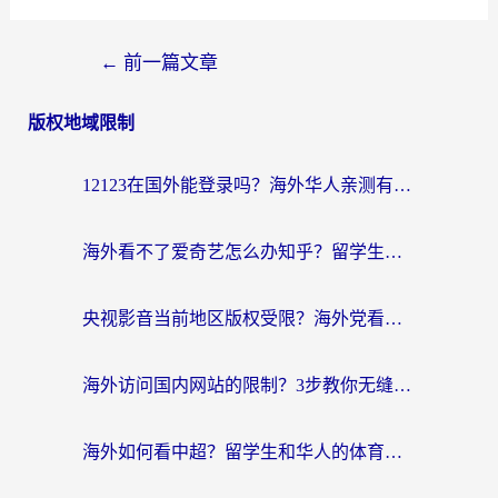
←
前一篇文章
版权地域限制
12123在国外能登录吗？海外华人亲测有效的回国加速器选择指南
海外看不了爱奇艺怎么办知乎？留学生亲测有效的回国加速方案
央视影音当前地区版权受限？海外党看国内剧、追电视台的终极解决方案
海外访问国内网站的限制？3步教你无缝解锁国内资源（附实测最优工具）
海外如何看中超？留学生和华人的体育赛事观看终极指南（附欧洲杯奥运会观看技巧）