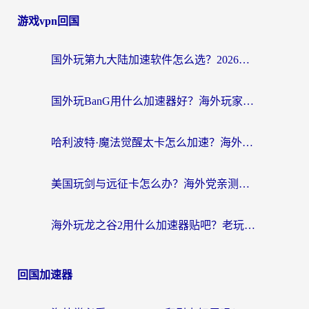
游戏vpn回国
国外玩第九大陆加速软件怎么选？2026终极指南帮你告别延迟卡顿
国外玩BanG用什么加速器好？海外玩家亲测的国服游戏加速终极方案
哈利波特·魔法觉醒太卡怎么加速？海外党亲测有效的国服游戏加速指南
美国玩剑与远征卡怎么办？海外党亲测有效的国服游戏加速指南
海外玩龙之谷2用什么加速器贴吧？老玩家实测推荐，附新加坡猎魂觉醒国外剑与远征加速攻略
回国加速器