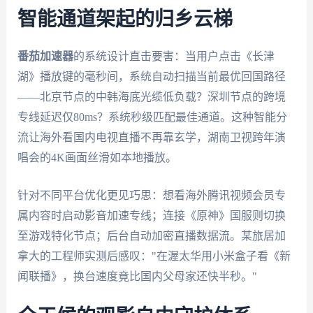
智能通道架起的归乡云梯
番茄加速器
的系统设计直击要害：当用户点击《长津
湖》播放键的毫秒间，系统自动扫描当前最优回国路径
——北京节点的中韩海底光缆低负载？深圳节点的跨境
专线延迟仅80ms？系统秒级匹配最佳通道。这种智能分
流让海外看国内电视直播不再靠玄学，湖南卫视跨年演
唱会的4K画面丝滑如本地播放。
针对不同平台优化更见巧思：想看海外腾讯视频会员专
属内容时启动影音加速专线；连接《原神》国服则切换
至游戏特化节点；后台自动加密直播数据流。某旅居加
拿大的工程师实测后感叹："在渥太华用小米盒子看《新
闻联播》，换台速度竟比国内父母家还快半秒。"