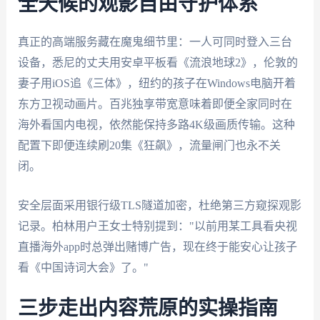
全天候的观影自由守护体系
真正的高端服务藏在魔鬼细节里：一人可同时登入三台
设备，悉尼的丈夫用安卓平板看《流浪地球2》，伦敦的
妻子用iOS追《三体》，纽约的孩子在Windows电脑开着
东方卫视动画片。百兆独享带宽意味着即便全家同时在
海外看国内电视，依然能保持多路4K级画质传输。这种
配置下即便连续刷20集《狂飙》，流量闸门也永不关
闭。
安全层面采用银行级TLS隧道加密，杜绝第三方窥探观影
记录。柏林用户王女士特别提到："以前用某工具看央视
直播海外app时总弹出赌博广告，现在终于能安心让孩子
看《中国诗词大会》了。"
三步走出内容荒原的实操指南