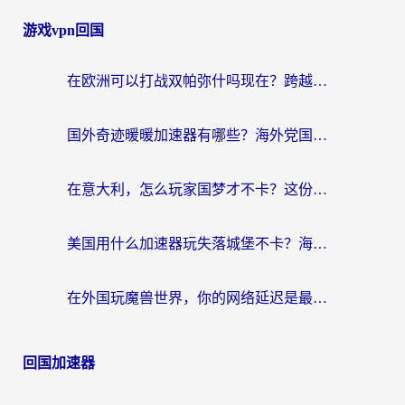
游戏vpn回国
在欧洲可以打战双帕弥什吗现在？跨越延迟墙的实战指南
国外奇迹暖暖加速器有哪些？海外党国服游戏畅玩终极指南（附亲测推荐）
在意大利，怎么玩家国梦才不卡？这份终极加速指南请收好
美国用什么加速器玩失落城堡不卡？海外党亲测有效的国服游戏加速指南
在外国玩魔兽世界，你的网络延迟是最大的敌人
回国加速器