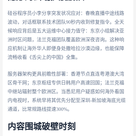
硅谷程序员小李分享突发状况应对：春晚直播中途线路
波动，对话框联系技术团队90秒内收到修复指令。全天
候响应背后是五大运维中心接力值守：东京小组解决亚
洲时区问题，法兰克福团队覆盖欧洲深夜咨询。这种响
应机制让海外华人即便身处撒哈拉沙漠边缘，也能保障
流畅收看《舌尖上的中国》全集。
服务器架构更具前瞻性部署：香港节点直连粤港澳大湾
区骨干网；东京枢纽专供日韩用户高速回国；法兰克福
中继站辐射整个欧洲区。当悉尼用户疑惑如何海外看国
内电视时，系统早将其优先分配至深圳-新加坡海底光缆
通道，比常规路线提速300%。
内容围城破壁时刻