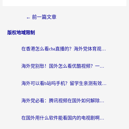
←
前一篇文章
版权地域限制
在香港怎么看cba直播的？海外党体育观赛终极指南：告别版权限制，畅享中文解说
海外党别愁！国外怎么看优酷视频？一招解决追剧、看直播难题
海外可以看b站吗手机？留学生亲测有效的回国加速指南
海外党必看：腾讯视频在国外如何解除地域限制？附优酷咪咕使用指南
在国外用什么软件能看国内的电视剧啊？留学生亲测有效的回国加速方案