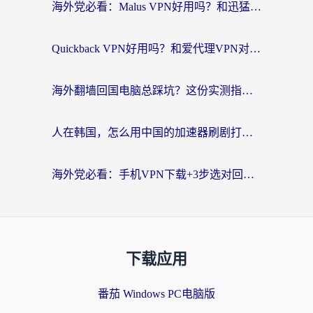
海外党必看：Malus VPN好用吗？和迅猛兔VPN对比哪个回国效果更好？附真实体验与避坑指南
Quickback VPN好用吗？和爱代理VPN对比哪个回国效果更好？
海外翻墙回国电脑总踩坑？这份实测指南帮你选对加速器（附ChickCNinitapMalus对比）
人在韩国，怎么用中国的加速器刷剧打游戏？这份真实体验指南给你答案
海外党必看：手机VPN下载+3步选对回国加速器，无缝刷国内资源不再愁
下载应用
番茄 Windows PC电脑版