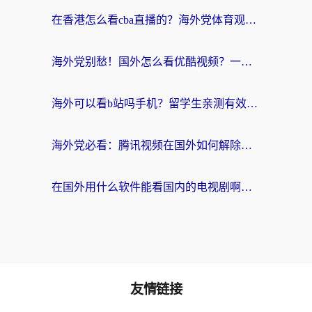
在香港怎么看cba直播的？海外党体育观赛终极指南：告别版权限制，畅享中文解说
海外党别愁！国外怎么看优酷视频？一招解决追剧、看直播难题
海外可以看b站吗手机？留学生亲测有效的回国加速指南
海外党必看：腾讯视频在国外如何解除地域限制？附优酷咪咕使用指南
在国外用什么软件能看国内的电视剧啊？留学生亲测有效的回国加速方案
友情链接