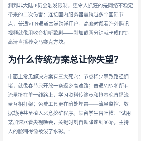
测到非大陆IP仍会触发限制。更令人抓狂的是网络不稳定
带来的二次伤害：连接国内服务器需跨越多个国际节
点，普通VPN通道塞满跨洋用户，高峰时段看海外腾讯
视频就像用收音机听歌剧——刚加载两分钟就卡成PPT，
高清直播秒变马赛克方块。
为什么传统方案总让你失望？
市面上常见解决方案有三大死穴：节点稀少导致路径拥
堵，就像春节只开放一条返乡高速路；普通VPN将所有
流量挤在单一线路上，学习资料传输竟和抢春晚直播流
量互相打架；免费工具更在暗处埋雷——流量监控、数
据劫持甚至植入恶意挖矿程序。某留学生曾吐槽："试用
某加速器看央视晚会，关键时刻自动降速到360p，主持
人的脸糊得像被泼了水彩。"