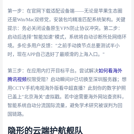
第一步：在官网下载适配设备端——无论是苹果生态圈
还是Win/Mac双修党，安装包均精准匹配系统架构。关键
提示：务必关闭设备原生VPN防止协议冲突。第二步：
启动后选择"智能加速"模式，系统将自动诊断所处网络环
境。多伦多用户反馈："之前手动换节点总要测试半小
时，现在APP自己选好了最顺滑的上海入口。"
第三步：在应用内打开目标平台。尝试解决
如何看海外
腾讯视频
权限受阻？启动瞬间IP已切换至深圳服务器；想
用CCTV手机电视海外版看中超直播？此刻你的数字护照
已盖上"北京海关"虚拟戳。若中途需要海外网站查资料，
智能系统自动分流国际流量，避免学术研究被误判为回
国链路。
隐形的云端护航舰队