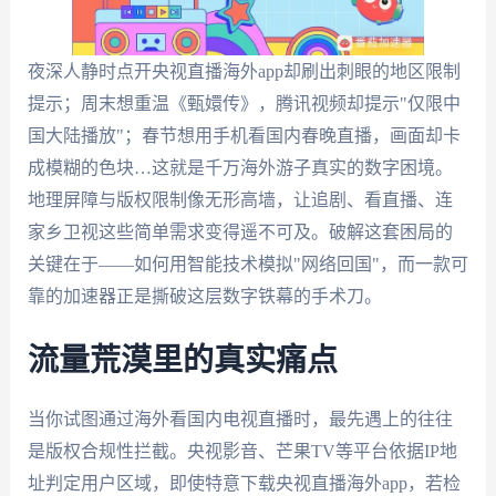
夜深人静时点开央视直播海外app却刷出刺眼的地区限制
提示；周末想重温《甄嬛传》，腾讯视频却提示"仅限中
国大陆播放"；春节想用手机看国内春晚直播，画面却卡
成模糊的色块…这就是千万海外游子真实的数字困境。
地理屏障与版权限制像无形高墙，让追剧、看直播、连
家乡卫视这些简单需求变得遥不可及。破解这套困局的
关键在于——如何用智能技术模拟"网络回国"，而一款可
靠的加速器正是撕破这层数字铁幕的手术刀。
流量荒漠里的真实痛点
当你试图通过海外看国内电视直播时，最先遇上的往往
是版权合规性拦截。央视影音、芒果TV等平台依据IP地
址判定用户区域，即使特意下载央视直播海外app，若检