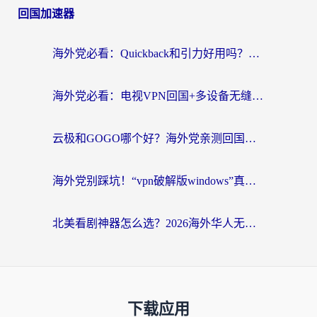
回国加速器
海外党必看：Quickback和引力好用吗？3分钟搞懂回国加速器怎么选
海外党必看：电视VPN回国+多设备无缝访问国内资源的实用指南
云极和GOGO哪个好？海外党亲测回国加速器选择指南（附iOS免费&Windows VPN实用技巧）
海外党别踩坑！“vpn破解版windows”真的能用？教你选对回国加速器无缝刷国内资源
北美看剧神器怎么选？2026海外华人无缝访问国内资源全攻略
下载应用