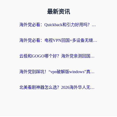
最新资讯
海外党必看：Quickback和引力好用吗？3分钟搞懂回国加速器怎么选
海外党必看：电视VPN回国+多设备无缝访问国内资源的实用指南
云极和GOGO哪个好？海外党亲测回国加速器选择指南（附iOS免费&Windows VPN实用技巧）
海外党别踩坑！“vpn破解版windows”真的能用？教你选对回国加速器无缝刷国内资源
北美看剧神器怎么选？2026海外华人无缝访问国内资源全攻略