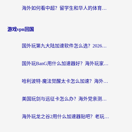
海外如何看中超？留学生和华人的体育赛事观看终极指南（附欧洲杯奥运会观看技巧）
游戏vpn回国
国外玩第九大陆加速软件怎么选？2026终极指南帮你告别延迟卡顿
国外玩BanG用什么加速器好？海外玩家亲测的国服游戏加速终极方案
哈利波特·魔法觉醒太卡怎么加速？海外党亲测有效的国服游戏加速指南
美国玩剑与远征卡怎么办？海外党亲测有效的国服游戏加速指南
海外玩龙之谷2用什么加速器贴吧？老玩家实测推荐，附新加坡猎魂觉醒国外剑与远征加速攻略