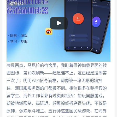
器推荐）
凌晨两点，马尼拉的宿舍里，我盯着原神加载界面的转
圈图标，第10次刷新——还是连不上。这已经是这周第
三次了，明明WiFi信号满格，却像被一堵无形的墙挡
住，连国服服务器的门都摸不到。相信很多在菲律宾的
留学生、海外工作者都有过类似经历：想玩国服游戏，
却被地域限制、高延迟、频繁掉线折磨得头疼。不仅是
原神，像欢乐斗地主、五行师这些国民级游戏，在海外