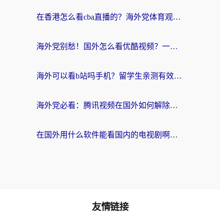
在香港怎么看cba直播的？海外党体育观赛终极指南：告别版权限制，畅享中文解说
海外党别愁！国外怎么看优酷视频？一招解决追剧、看直播难题
海外可以看b站吗手机？留学生亲测有效的回国加速指南
海外党必看：腾讯视频在国外如何解除地域限制？附优酷咪咕使用指南
在国外用什么软件能看国内的电视剧啊？留学生亲测有效的回国加速方案
友情链接