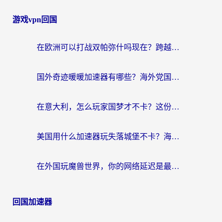
游戏vpn回国
在欧洲可以打战双帕弥什吗现在？跨越延迟墙的实战指南
国外奇迹暖暖加速器有哪些？海外党国服游戏畅玩终极指南（附亲测推荐）
在意大利，怎么玩家国梦才不卡？这份终极加速指南请收好
美国用什么加速器玩失落城堡不卡？海外党亲测有效的国服游戏加速指南
在外国玩魔兽世界，你的网络延迟是最大的敌人
回国加速器