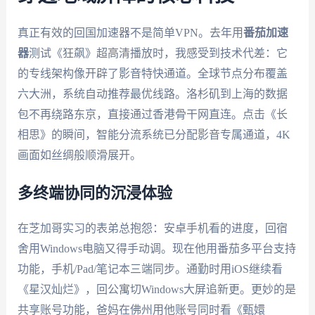
真正有效的回国加速器不是简单VPN。去年用
番茄加速
器
测试《狂飙》超高清播放时，我感受到技术代差：它
的专线架构像开辟了影音特快通道。全球节点分布覆盖
六大洲，系统自动推荐最优线路。洛杉矶到上海的数据
包不再绕路东京，直接通过香港骨干网直连。点击《长
相思》的瞬间，智能分流系统已分配影音专属通道，4K
画面如丝绸般顺滑展开。
多终端协同的沉浸体验
在芝加哥实习的表弟总抱怨：安卓手机看的进度，回宿
舍用Windows电脑又得手动调。现在他用番茄多平台支持
功能，手机/Pad/笔记本三端同步。通勤时用iOS继续看
《星汉灿烂》，回公寓切Windows大屏追新更。更妙的是
共享账号功能，爸妈在佛州用他账号同时看《甄嬛