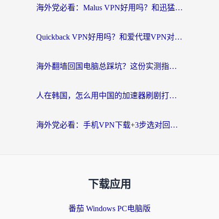
海外党必看：Malus VPN好用吗？和迅猛兔VPN对比哪个回国效果更好？附真实体验与避坑指南
Quickback VPN好用吗？和爱代理VPN对比哪个回国效果更好？
海外翻墙回国电脑总踩坑？这份实测指南帮你选对加速器（附ChickCNinitapMalus对比）
人在韩国，怎么用中国的加速器刷剧打游戏？这份真实体验指南给你答案
海外党必看：手机VPN下载+3步选对回国加速器，无缝刷国内资源不再愁
下载应用
番茄 Windows PC电脑版