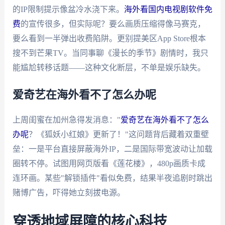
的IP限制提示像盆冷水浇下来。
海外看国内电视剧软件免
费
的宣传很多，但实际呢？要么画质压缩得像马赛克，
要么看到一半弹出收费陷阱。更别提美区App Store根本
搜不到芒果TV。当同事聊《漫长的季节》剧情时，我只
能尴尬转移话题——这种文化断层，不单是娱乐缺失。
爱奇艺在海外看不了怎么办呢
上周闺蜜在加州急得发消息："
爱奇艺在海外看不了怎么
办呢
？《狐妖小红娘》更新了！"这问题背后藏着双重壁
垒：一是平台直接屏蔽海外IP，二是国际带宽波动让加载
圈转不停。试图用网页版看《莲花楼》，480p画质卡成
连环画。某些"解锁插件"看似免费，结果半夜追剧时跳出
赌博广告，吓得她立刻拔电源。
穿透地域屏障的核心科技