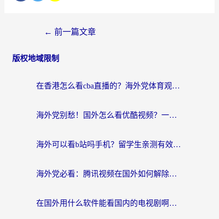
←
前一篇文章
版权地域限制
在香港怎么看cba直播的？海外党体育观赛终极指南：告别版权限制，畅享中文解说
海外党别愁！国外怎么看优酷视频？一招解决追剧、看直播难题
海外可以看b站吗手机？留学生亲测有效的回国加速指南
海外党必看：腾讯视频在国外如何解除地域限制？附优酷咪咕使用指南
在国外用什么软件能看国内的电视剧啊？留学生亲测有效的回国加速方案