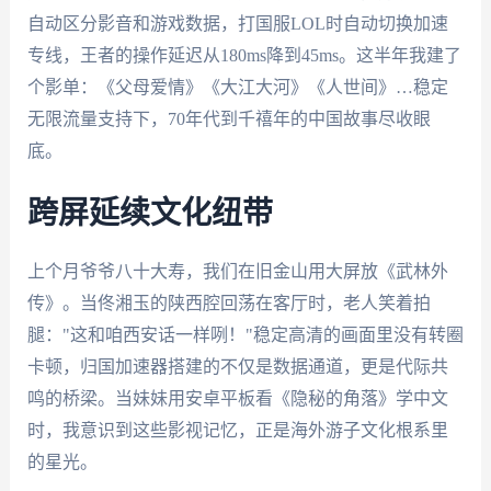
自动区分影音和游戏数据，打国服LOL时自动切换加速
专线，王者的操作延迟从180ms降到45ms。这半年我建了
个影单：《父母爱情》《大江大河》《人世间》…稳定
无限流量支持下，70年代到千禧年的中国故事尽收眼
底。
跨屏延续文化纽带
上个月爷爷八十大寿，我们在旧金山用大屏放《武林外
传》。当佟湘玉的陕西腔回荡在客厅时，老人笑着拍
腿："这和咱西安话一样咧！"稳定高清的画面里没有转圈
卡顿，归国加速器搭建的不仅是数据通道，更是代际共
鸣的桥梁。当妹妹用安卓平板看《隐秘的角落》学中文
时，我意识到这些影视记忆，正是海外游子文化根系里
的星光。