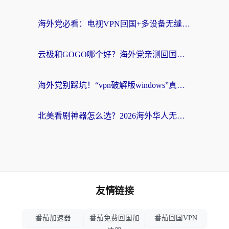
海外党必看：电视VPN回国+多设备无缝访问国内资源的实用指南
云极和GOGO哪个好？海外党亲测回国加速器选择指南（附iOS免费&Windows VPN实用技巧）
海外党别踩坑！“vpn破解版windows”真的能用？教你选对回国加速器无缝刷国内资源
北美看剧神器怎么选？2026海外华人无缝访问国内资源全攻略
友情链接
番茄加速器
番茄免费回国加
番茄回国VPN