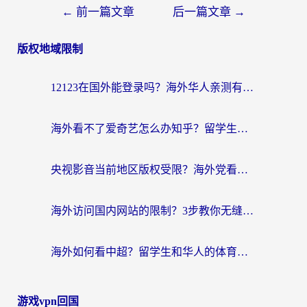
←
前一篇文章
后一篇文章
→
版权地域限制
12123在国外能登录吗？海外华人亲测有效的回国加速器选择指南
海外看不了爱奇艺怎么办知乎？留学生亲测有效的回国加速方案
央视影音当前地区版权受限？海外党看国内剧、追电视台的终极解决方案
海外访问国内网站的限制？3步教你无缝解锁国内资源（附实测最优工具）
海外如何看中超？留学生和华人的体育赛事观看终极指南（附欧洲杯奥运会观看技巧）
游戏vpn回国