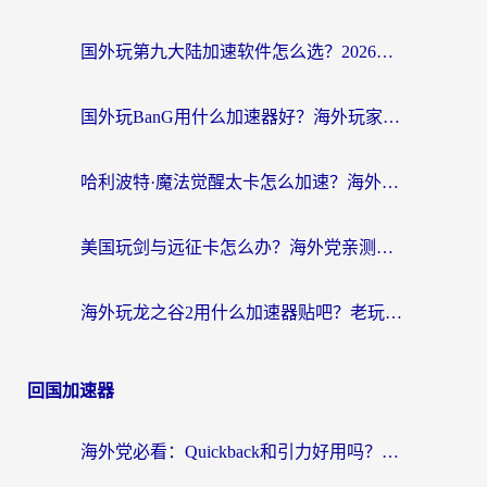
国外玩第九大陆加速软件怎么选？2026终极指南帮你告别延迟卡顿
国外玩BanG用什么加速器好？海外玩家亲测的国服游戏加速终极方案
哈利波特·魔法觉醒太卡怎么加速？海外党亲测有效的国服游戏加速指南
美国玩剑与远征卡怎么办？海外党亲测有效的国服游戏加速指南
海外玩龙之谷2用什么加速器贴吧？老玩家实测推荐，附新加坡猎魂觉醒国外剑与远征加速攻略
回国加速器
海外党必看：Quickback和引力好用吗？3分钟搞懂回国加速器怎么选