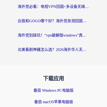
海外党必看：电视VPN回国+多设备无缝访问国内资源的实用指南
云极和GOGO哪个好？海外党亲测回国加速器选择指南（附iOS免费&Windows VPN实用技巧）
海外党别踩坑！“vpn破解版windows”真的能用？教你选对回国加速器无缝刷国内资源
北美看剧神器怎么选？2026海外华人无缝访问国内资源全攻略
下载应用
番茄 Windows PC电脑版
番茄 macOS苹果电脑版