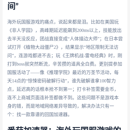
间”
海外玩国服游戏的痛点，说起来都是泪。比如在美国玩
《非人学园》，高峰期延迟能飙到200ms以上，技能放出
去半天没反应，团战直接变成“人体描边大师”；在日本尝
试打开《植物大战僵尸2》，结果显示“地区限制无法访
问”，连游戏都进不去；玩《王牌机战-雷电经典》时，刚
打到boss就突然断流，辛苦攒的道具全白费。更别提参加
国服活动了——像《推理学院》最近的万圣节活动，每
天14点的“惊悚密码破解行动”，谁先破解谁拿100智力
点，延迟高的话根本抢不到第一；打卡补签需要金币，
连不上商城页面连补签都做不到。这些问题不是游戏本
身的错，而是地域网络差异导致的，解决办法只有一
个：找一款靠谱的回国加速器。