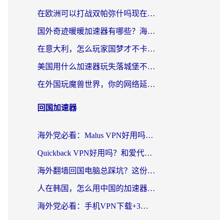
在欧洲可以打战双帕弥什吗现在？跨越延迟墙的实战指南
国外奇迹暖暖加速器有哪些？海外党国服游戏畅玩终极指南（附亲测推荐）
在意大利，怎么玩家国梦才不卡？这份终极加速指南请收好
美国用什么加速器玩失落城堡不卡？海外党亲测有效的国服游戏加速指南
在外国玩魔兽世界，你的网络延迟是最大的敌人
回国加速器
海外党必看：Malus VPN好用吗？和迅猛兔VPN对比哪个回国效果更好？附真实体验与避坑指南
Quickback VPN好用吗？和爱代理VPN对比哪个回国效果更好？
海外翻墙回国电脑总踩坑？这份实测指南帮你选对加速器（附ChickCNinitapMalus对比）
人在韩国，怎么用中国的加速器刷剧打游戏？这份真实体验指南给你答案
海外党必看：手机VPN下载+3步选对回国加速器，无缝刷国内资源不再愁