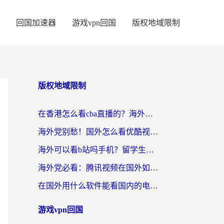
回国加速器
游戏vpn回国
版权地域限制
版权地域限制
在香港怎么看cba直播的？海外党体育观赛终极指南：告别版权限制，畅享中文解说
海外党别愁！国外怎么看优酷视频？一招解决追剧、看直播难题
海外可以看b站吗手机？留学生亲测有效的回国加速指南
海外党必看：腾讯视频在国外如何解除地域限制？附优酷咪咕使用指南
在国外用什么软件能看国内的电视剧啊？留学生亲测有效的回国加速方案
游戏vpn回国