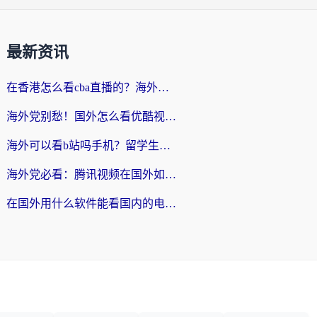
最新资讯
在香港怎么看cba直播的？海外党体育观赛终极指南：告别版权限制，畅享中文解说
海外党别愁！国外怎么看优酷视频？一招解决追剧、看直播难题
海外可以看b站吗手机？留学生亲测有效的回国加速指南
海外党必看：腾讯视频在国外如何解除地域限制？附优酷咪咕使用指南
在国外用什么软件能看国内的电视剧啊？留学生亲测有效的回国加速方案