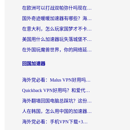
在欧洲可以打战双帕弥什吗现在？跨越延迟墙的实战指南
国外奇迹暖暖加速器有哪些？海外党国服游戏畅玩终极指南（附亲测推荐）
在意大利，怎么玩家国梦才不卡？这份终极加速指南请收好
美国用什么加速器玩失落城堡不卡？海外党亲测有效的国服游戏加速指南
在外国玩魔兽世界，你的网络延迟是最大的敌人
回国加速器
海外党必看：Malus VPN好用吗？和迅猛兔VPN对比哪个回国效果更好？附真实体验与避坑指南
Quickback VPN好用吗？和爱代理VPN对比哪个回国效果更好？
海外翻墙回国电脑总踩坑？这份实测指南帮你选对加速器（附ChickCNinitapMalus对比）
人在韩国，怎么用中国的加速器刷剧打游戏？这份真实体验指南给你答案
海外党必看：手机VPN下载+3步选对回国加速器，无缝刷国内资源不再愁