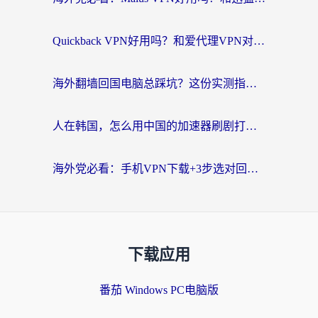
Quickback VPN好用吗？和爱代理VPN对比哪个回国效果更好？
海外翻墙回国电脑总踩坑？这份实测指南帮你选对加速器（附ChickCNinitapMalus对比）
人在韩国，怎么用中国的加速器刷剧打游戏？这份真实体验指南给你答案
海外党必看：手机VPN下载+3步选对回国加速器，无缝刷国内资源不再愁
下载应用
番茄 Windows PC电脑版