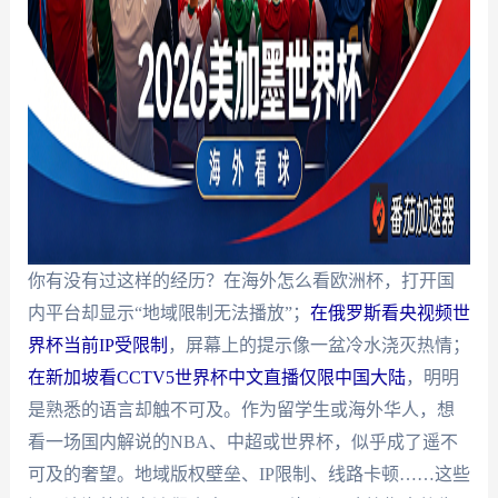
你有没有过这样的经历？在海外怎么看欧洲杯，打开国
内平台却显示“地域限制无法播放”；
在俄罗斯看央视频世
界杯当前IP受限制
，屏幕上的提示像一盆冷水浇灭热情；
在新加坡看CCTV5世界杯中文直播仅限中国大陆
，明明
是熟悉的语言却触不可及。作为留学生或海外华人，想
看一场国内解说的NBA、中超或世界杯，似乎成了遥不
可及的奢望。地域版权壁垒、IP限制、线路卡顿……这些