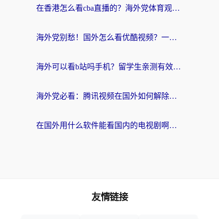
在香港怎么看cba直播的？海外党体育观赛终极指南：告别版权限制，畅享中文解说
海外党别愁！国外怎么看优酷视频？一招解决追剧、看直播难题
海外可以看b站吗手机？留学生亲测有效的回国加速指南
海外党必看：腾讯视频在国外如何解除地域限制？附优酷咪咕使用指南
在国外用什么软件能看国内的电视剧啊？留学生亲测有效的回国加速方案
友情链接