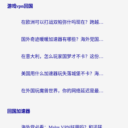
游戏vpn回国
在欧洲可以打战双帕弥什吗现在？跨越延迟墙的实战指南
国外奇迹暖暖加速器有哪些？海外党国服游戏畅玩终极指南（附亲测推荐）
在意大利，怎么玩家国梦才不卡？这份终极加速指南请收好
美国用什么加速器玩失落城堡不卡？海外党亲测有效的国服游戏加速指南
在外国玩魔兽世界，你的网络延迟是最大的敌人
回国加速器
海外党必看：Malus VPN好用吗？和迅猛兔VPN对比哪个回国效果更好？附真实体验与避坑指南