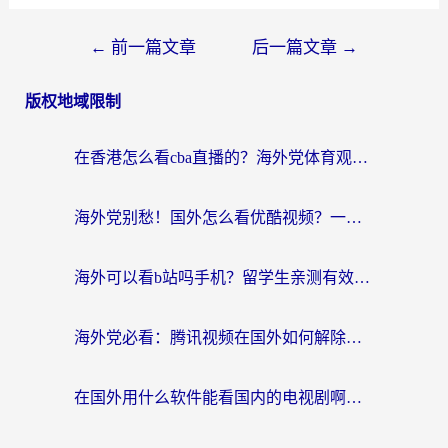
←
前一篇文章
后一篇文章
→
版权地域限制
在香港怎么看cba直播的？海外党体育观赛终极指南：告别版权限制，畅享中文解说
海外党别愁！国外怎么看优酷视频？一招解决追剧、看直播难题
海外可以看b站吗手机？留学生亲测有效的回国加速指南
海外党必看：腾讯视频在国外如何解除地域限制？附优酷咪咕使用指南
在国外用什么软件能看国内的电视剧啊？留学生亲测有效的回国加速方案