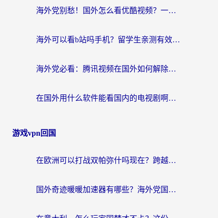
海外党别愁！国外怎么看优酷视频？一招解决追剧、看直播难题
海外可以看b站吗手机？留学生亲测有效的回国加速指南
海外党必看：腾讯视频在国外如何解除地域限制？附优酷咪咕使用指南
在国外用什么软件能看国内的电视剧啊？留学生亲测有效的回国加速方案
游戏vpn回国
在欧洲可以打战双帕弥什吗现在？跨越延迟墙的实战指南
国外奇迹暖暖加速器有哪些？海外党国服游戏畅玩终极指南（附亲测推荐）