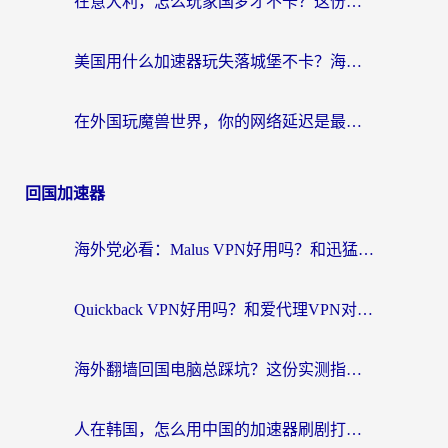
在意大利，怎么玩家国梦才不卡？这份终极加速指南请收好
美国用什么加速器玩失落城堡不卡？海外党亲测有效的国服游戏加速指南
在外国玩魔兽世界，你的网络延迟是最大的敌人
回国加速器
海外党必看：Malus VPN好用吗？和迅猛兔VPN对比哪个回国效果更好？附真实体验与避坑指南
Quickback VPN好用吗？和爱代理VPN对比哪个回国效果更好？
海外翻墙回国电脑总踩坑？这份实测指南帮你选对加速器（附ChickCNinitapMalus对比）
人在韩国，怎么用中国的加速器刷剧打游戏？这份真实体验指南给你答案