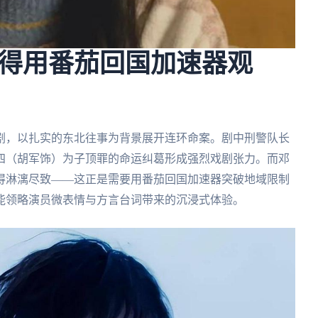
得用番茄回国加速器观
疑剧，以扎实的东北往事为背景展开连环命案。剧中刑警队长
四（胡军饰）为子顶罪的命运纠葛形成强烈戏剧张力。而邓
得淋漓尽致——这正是需要用番茄回国加速器突破地域限制
能领略演员微表情与方言台词带来的沉浸式体验。