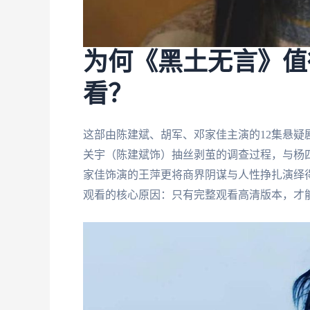
为何《黑土无言》值
看？
这部由陈建斌、胡军、邓家佳主演的12集悬
关宇（陈建斌饰）抽丝剥茧的调查过程，与杨
家佳饰演的王萍更将商界阴谋与人性挣扎演绎
观看的核心原因：只有完整观看高清版本，才