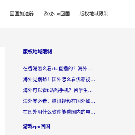
回国加速器
游戏vpn回国
版权地域限制
版权地域限制
在香港怎么看cba直播的？海外党体育观赛终极指南：告别版权限制，畅享中文解说
海外党别愁！国外怎么看优酷视频？一招解决追剧、看直播难题
海外可以看b站吗手机？留学生亲测有效的回国加速指南
海外党必看：腾讯视频在国外如何解除地域限制？附优酷咪咕使用指南
在国外用什么软件能看国内的电视剧啊？留学生亲测有效的回国加速方案
游戏vpn回国