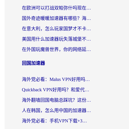
在欧洲可以打战双帕弥什吗现在？跨越延迟墙的实战指南
国外奇迹暖暖加速器有哪些？海外党国服游戏畅玩终极指南（附亲测推荐）
在意大利，怎么玩家国梦才不卡？这份终极加速指南请收好
美国用什么加速器玩失落城堡不卡？海外党亲测有效的国服游戏加速指南
在外国玩魔兽世界，你的网络延迟是最大的敌人
回国加速器
海外党必看：Malus VPN好用吗？和迅猛兔VPN对比哪个回国效果更好？附真实体验与避坑指南
Quickback VPN好用吗？和爱代理VPN对比哪个回国效果更好？
海外翻墙回国电脑总踩坑？这份实测指南帮你选对加速器（附ChickCNinitapMalus对比）
人在韩国，怎么用中国的加速器刷剧打游戏？这份真实体验指南给你答案
海外党必看：手机VPN下载+3步选对回国加速器，无缝刷国内资源不再愁