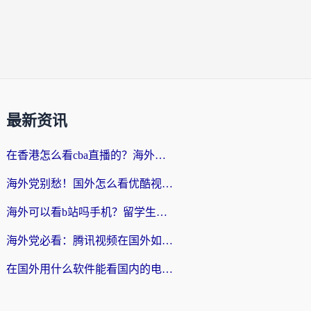
最新资讯
在香港怎么看cba直播的？海外党体育观赛终极指南：告别版权限制，畅享中文解说
海外党别愁！国外怎么看优酷视频？一招解决追剧、看直播难题
海外可以看b站吗手机？留学生亲测有效的回国加速指南
海外党必看：腾讯视频在国外如何解除地域限制？附优酷咪咕使用指南
在国外用什么软件能看国内的电视剧啊？留学生亲测有效的回国加速方案